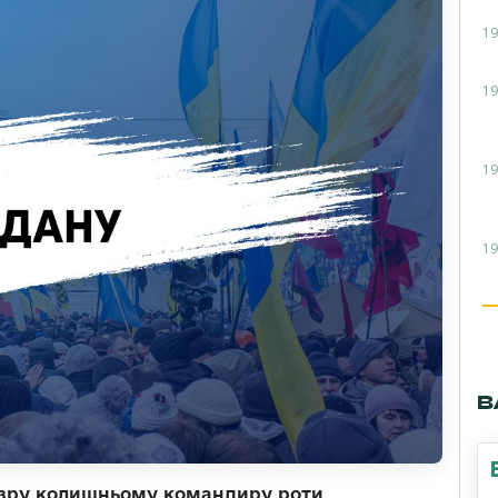
19
19
19
19
В
озру колишньому командиру роти