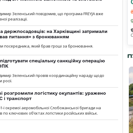
димир Зеленський повідомив, що програма FREYJA вже
ної реалізації.
а держпосадовців: на Харківщині затримали
ував питання» з бронюванням
и посередника, який брав гроші за бронювання.
П
підготувати спеціальну санкційну операцію
 ОПК
димир Зеленський провів координаційну нараду щодо
 росії.
i розгромили логістику окупантів: уражено
С і транспорт
1-ї окремої аеромобільної Слобожанської бригади на
 по ключових об’єктах логістики російських військ.