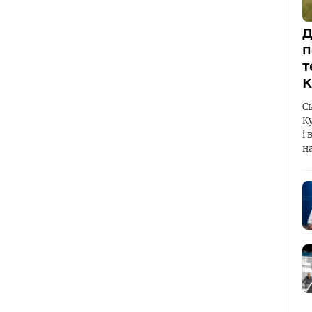
Д
п
т
К
С
К
і 
н