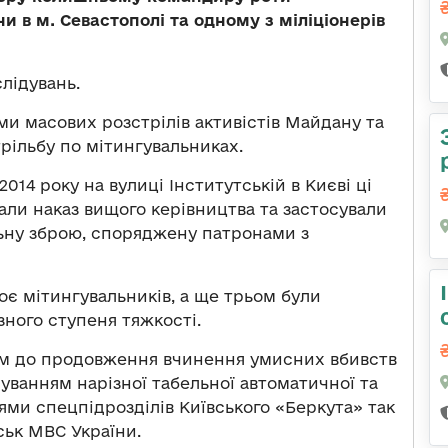
 в м. Севастополі та одному з міліціонерів
лідувань.
и масових розстрілів активістів Майдану та
рільбу по мітингувальниках.
014 року на вулиці Інститутській в Києві ці
али наказ вищого керівництва та застосували
льну зброю, споряджену патронами з
є мітингувальників, а ще трьом були
ного ступеня тяжкості.
ом до продовження вчинення умисних вбивств
суванням нарізної табельної автоматичної та
цями спецпідрозділів Київського «Беркута» так
ськ МВС України.