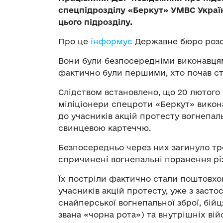
спецпідрозділу «Беркут» УМВС України
цього підрозділу.
Про це
інформує
Державне бюро розс
Вони були безпосередніми виконавцям
фактично були першими, хто почав ст
Слідством встановлено, що 20 лютого 2
міліціонери спецроти «Беркут» викон
до учасників акцій протесту вогнепа
свинцевою картеччю.
Безпосередньо через них загинуло тро
спричинені вогнепальні поранення різ
Їх постріли фактично стали поштовх
учасників акцій протесту, уже з засто
снайперської вогнепальної зброї, бій
звана «чорна рота») та внутрішніх вій