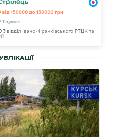
Стрілець
від 150000 до 150000 грн
Тлумач
3 відділ Івано-Франківського РТЦК та
СП
УБЛІКАЦІЇ