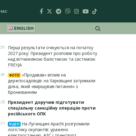
НАС
ENGLISH
:51
Перші результати очікуються на початку
2027 року: Президент розповів про роботу
над вітчизняною балістикою та системою
FREYJA
:41
«Продавав» вплив на
ФОТО
держпосадовців: на Харківщині затримали
ділка, який «вирішував питання» з
бронюванням
:25
Президент доручив підготувати
спеціальну санкційну операцію проти
російського ОПК
:11
На Луганщині Apachi розгромили
ВІДЕО
логістику окупантів: уражено
електростанцію, АЗС і транспорт