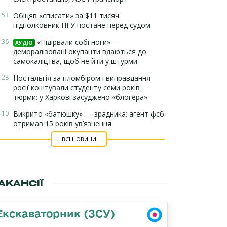
:53
Обіцяв «списати» за $11 тисяч:
підполковник НГУ постане перед судом
:36
«Підірвали собі ноги» —
АУДІО
деморалізовані окупанти вдаються до
самокаліцтва, щоб не йти у штурми
:28
Ностальгія за пломбіром і виправдання
росії коштували студенту семи років
тюрми: у Харкові засуджено «блогера»
:10
Викрито «батюшку» — зрадника: агент фсб
отримав 15 років ув’язнення
ВСІ НОВИНИ
АКАНСІЇ
Екскаваторник (ЗСУ)