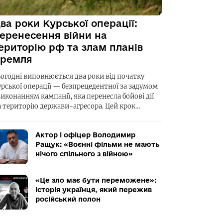
ва роки Курської операції:
еренесення війни на
ериторію рф та злам планів
ремля
ьогодні виповнюється два роки від початку
урської операції — безпрецедентної за задумом
виконанням кампанії, яка перенесла бойові дії
а територію держави-агресора. Цей крок…
Актор і офіцер Володимир
Ращук: «Воєнні фільми не мають
нічого спільного з війною»
«Це зло має бути переможене»:
історія українця, який пережив
російський полон