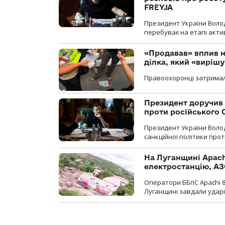
FREYJA
Президент України Воло
перебуває на етапі актив
«Продавав» вплив н
ділка, який «виріш
Правоохоронці затримал
Президент доручив 
проти російського
Президент України Воло
санкційної політики проти
На Луганщині Apach
електростанцію, АЗ
Оператори ББпС Apachi 8
Луганщині завдали ударів