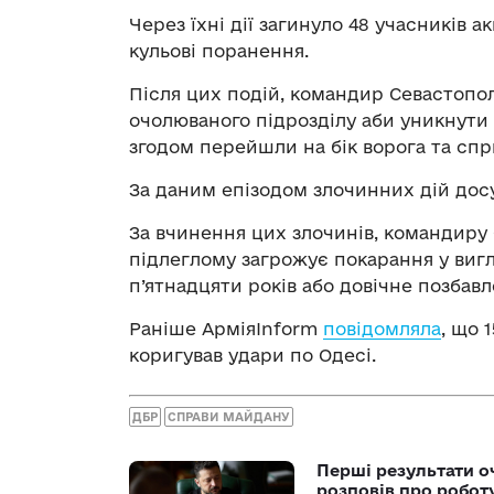
Через їхні дії загинуло 48 учасників 
кульові поранення.
Після цих подій, командир Севастопо
очолюваного підрозділу аби уникнути 
згодом перейшли на бік ворога та спри
За даним епізодом злочинних дій дос
За вчинення цих злочинів, командиру 
підлеглому загрожує покарання у вигл
п’ятнадцяти років або довічне позбавл
Раніше АрміяInform
повідомляла
, що 
коригував удари по Одесі.
ДБР
СПРАВИ МАЙДАНУ
Перші результати о
розповів про робот