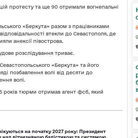
акцій протесту та ще 90 отримали вогнепальні
льського «Беркута» разом з працівниками
відповідальності втекли до Севастополя, де
яли анексії півострова.
удове розслідування триває.
Севастопольського «Беркута» та його
яді позбавлення волі від десяти до
ення волі.
15 років тюрми отримав агент фсб, який
чікуються на початку 2027 року: Президент
у над вітчизняною балістикою та системою