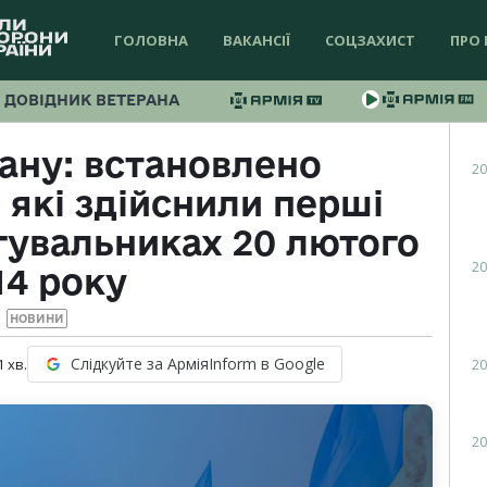
ГОЛОВНА
ВАКАНСІЇ
СОЦЗАХИСТ
ПРО 
ДОВІДНИК ВЕТЕРАНА
ану: встановлено
20
 які здійснили перші
гувальниках 20 лютого
20
14 року
НОВИНИ
Слідкуйте за АрміяInform в Google
1
хв.
20
20