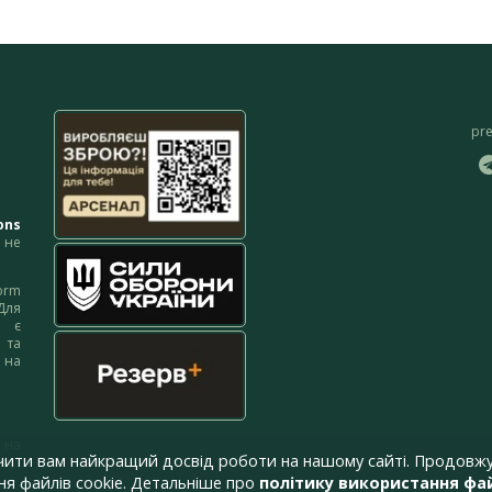
pr
ons
не
orm
Для
м є
 та
 на
 на
чити вам найкращий досвід роботи на нашому сайті. Продовжу
я файлів cookie. Детальніше про
політику використання фай