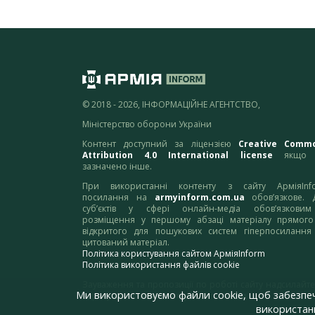
© 2018 - 2026, ІНФОРМАЦІЙНЕ АГЕНТСТВО,
Міністерство оборони України
Контент доступний за ліцензією
Creative Comm
Attribution 4.0 International license
якщо 
зазначено інше.
При використанні контенту з сайту АрміяInf
посилання на
armyinform.com.ua
обов’язкове. 
суб’єктів у сфері онлайн-медіа обов’язкови
розміщення у першому абзаці матеріалу прямого
відкритого для пошукових систем гіперпосилання
цитований матеріал.
Політика користування сайтом АрміяInform
Політика використання файлів cookie
Зауваження та пропозиції по роботі сайту надсилайте
Ми використовуємо файли cookie, щоб забезпе
адресу:
webmaster@armyinform.com.ua
використанн