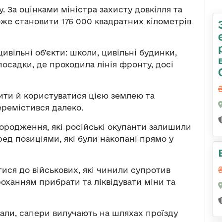
у. За оцінками міністра захисту довкілля та
же становити 176 000 квадратних кілометрів
ивільні об’єкти: школи, цивільні будинки,
посадки, де проходила лінія фронту, досі
ити й користуватися цією землею та
еремістився далеко.
ородження, які російські окупанти залишили
ред позиціями, які були накопані прямо у
ися до військових, які чинили супротив
роханням прибрати та ліквідувати міни та
вали, сапери вилучають на шляхах проїзду