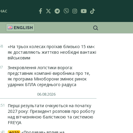
НАС
ENGLISH
58
«На трьох колесах проїхав близько 15 км»:
як доставляють життєво необхідні вантажі
військовим
37
Знекровлення логістики ворога:
представник компанії-виробника про те,
як програма Міноборони змінює ринок
ударних БПЛА середнього радіуса
06.08.2026
:51
Перші результати очікуються на початку
2027 року: Президент розповів про роботу
над вітчизняною балістикою та системою
FREYJA
:41
«Продавав» вплив на
ФОТО