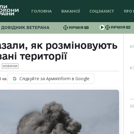
ГОЛОВНА
ВАКАНСІЇ
СОЦЗАХИСТ
ПРО 
ДОВІДНИК ВЕТЕРАНА
зали, як розміновують
6:
ані території
НОВИНИ
6:
Слідкуйте за АрміяInform в Google
1
хв.
20
20