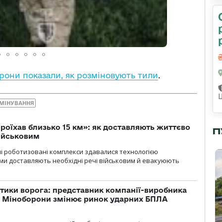
рони показали, як розміновують тили
.
МІНУВАННЯ
проїхав близько 15 км»: як доставляють життєво
П
військовим
ні роботизовані комплекси здавалися технологією
ми доставляють необхідні речі військовим й евакуюють
тики ворога: представник компанії-виробника
а Міноборони змінює ринок ударних БПЛА