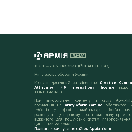
© 2018 - 2026, ІНФОРМАЦІЙНЕ АГЕНТСТВО,
Міністерство оборони України
Контент доступний за ліцензією
Creative Comm
Attribution 4.0 International license
якщо 
зазначено інше.
При використанні контенту з сайту АрміяInf
посилання на
armyinform.com.ua
обов’язкове. 
суб’єктів у сфері онлайн-медіа обов’язкови
розміщення у першому абзаці матеріалу прямого
відкритого для пошукових систем гіперпосилання
цитований матеріал.
Політика користування сайтом АрміяInform