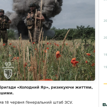
20
20
19
19
 бригади «Холодний Яр», ризикуючи життям,
нішими.
в 18 червня Генеральний штаб ЗСУ.
В