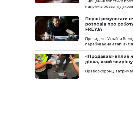
Знищення логістики прот
напрямів розвитку украї
Перші результати о
розповів про робот
FREYJA
Президент України Воло
перебуває на етапі актив
«Продавав» вплив н
ділка, який «виріш
Правоохоронці затримал