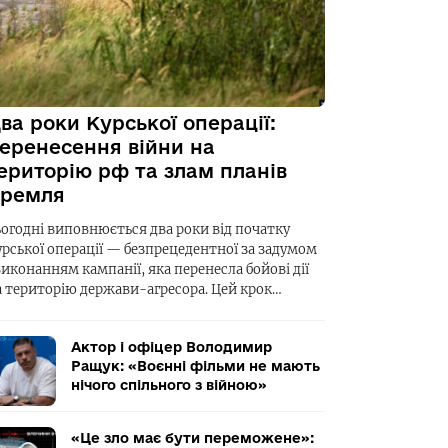
ва роки Курської операції:
еренесення війни на
ериторію рф та злам планів
ремля
ьогодні виповнюється два роки від початку
урської операції — безпрецедентної за задумом
виконанням кампанії, яка перенесла бойові дії
а територію держави-агресора. Цей крок…
Актор і офіцер Володимир
Ращук: «Воєнні фільми не мають
нічого спільного з війною»
«Це зло має бути переможене»: