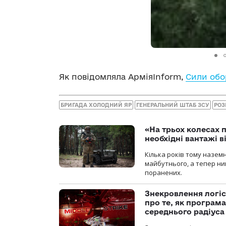
Як повідомляла АрміяInform,
Сили обо
БРИГАДА ХОЛОДНИЙ ЯР
ГЕНЕРАЛЬНИЙ ШТАБ ЗСУ
РОЗ
«На трьох колесах 
необхідні вантажі 
Кілька років тому назем
майбутнього, а тепер ни
поранених.
Знекровлення логіс
про те, як програм
середнього радіуса