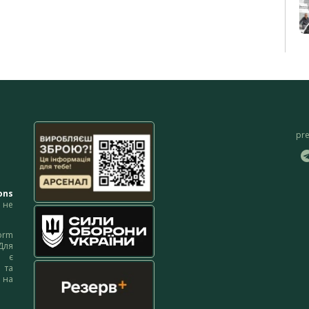
pr
ons
не
orm
Для
м є
 та
 на