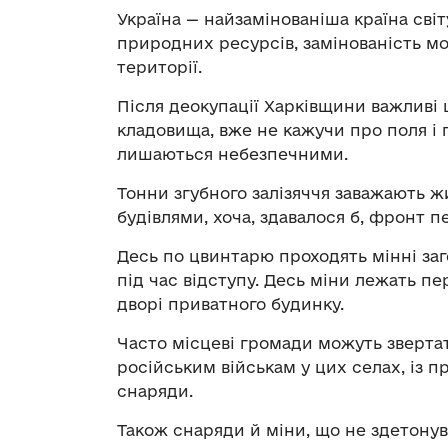
Україна — найзамінованіша країна світ
природних ресурсів, замінованість мо
території.
Після деокупації Харківщини важливі ц
кладовища, вже не кажучи про поля і 
лишаються небезпечними.
Тонни згубного залізяччя заважають ж
будівлями, хоча, здавалося б, фронт п
Десь по цвинтарю проходять мінні заг
під час відступу. Десь міни лежать пе
дворі приватного будинку.
Часто місцеві громади можуть звертат
російським військам у цих селах, із п
снаряди.
Також снаряди й міни, що не здетону