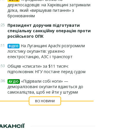
держпосадовців: на Харківщині затримали
ділка, який «вирішував питання» з
бронюванням
:25
Президент доручив підготувати
спеціальну санкційну операцію проти
російського ОПК
:11
На Луганщині Apachi розгромили
ВІДЕО
логістику окупантів: уражено
електростанцію, АЗС і транспорт
:53
Обіцяв «списати» за $11 тисяч:
підполковник НГУ постане перед судом
:36
«Підірвали собі ноги» —
АУДІО
деморалізовані окупанти вдаються до
самокаліцтва, щоб не йти у штурми
ВСІ НОВИНИ
АКАНСІЇ