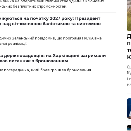
ивника на оперативній глибині стає одним із ключових
нських безпілотних спроможностей.
чікуються на початку 2027 року: Президент
у над вітчизняною балістикою та системою
Д
димир Зеленський повідомив, що програма FREYJA вже
п
ної реалізації.
т
а держпосадовців: на Харківщині затримали
К
ував питання» з бронюванням
С
и посередника, який брав гроші за бронювання.
К
і 
н