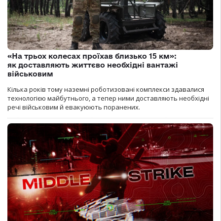
«На трьох колесах проїхав близько 15 км»:
як доставляють життєво необхідні вантажі
військовим
Кілька років тому наземні роботизовані комплекси здавалися
технологією майбутнього, а тепер ними доставляють необхідні
речі військовим й евакуюють поранених.