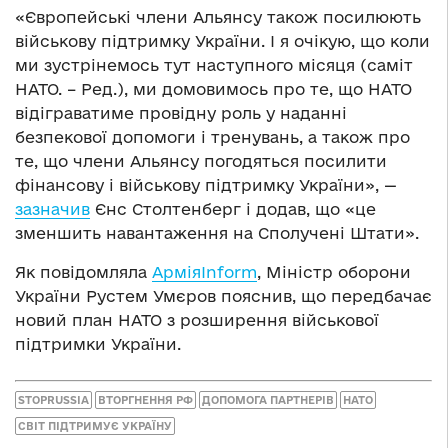
«Європейські члени Альянсу також посилюють
військову підтримку України. І я очікую, що коли
ми зустрінемось тут наступного місяця (саміт
НАТО. – Ред.), ми домовимось про те, що НАТО
відіграватиме провідну роль у наданні
безпекової допомоги і тренувань, а також про
те, що члени Альянсу погодяться посилити
фінансову і військову підтримку України», —
зазначив
Єнс Столтенберг і додав, що «це
зменшить навантаження на Сполучені Штати».
Як повідомляла
АрміяInform
, Міністр оборони
України Рустем Умєров пояснив, що передбачає
новий план НАТО з розширення військової
підтримки України.
STOPRUSSIA
ВТОРГНЕННЯ РФ
ДОПОМОГА ПАРТНЕРІВ
НАТО
СВІТ ПІДТРИМУЄ УКРАЇНУ