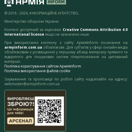
© 2018 - 2026, ІНФОРМАЦІЙНЕ АГЕНТСТВО,
Міністерство оборони України
Контент доступний за ліцензією
Creative Commons Attribution 4.0
International license
якщо не зазначено інше.
При використанні контенту з сайту АрміяInform посилання на
armyinform.com.ua
обов’язкове. Для суб’єктів у сфері онлайн-медіа
обов’язковим є розміщення у першому абзаці матеріалу прямого та
відкритого для пошукових систем гіперпосилання на цитований
матеріал.
Політика користування сайтом АрміяInform
Політика використання файлів cookie
Зауваження та пропозиції по роботі сайту надсилайте на адресу:
webmaster@armyinform.com.ua