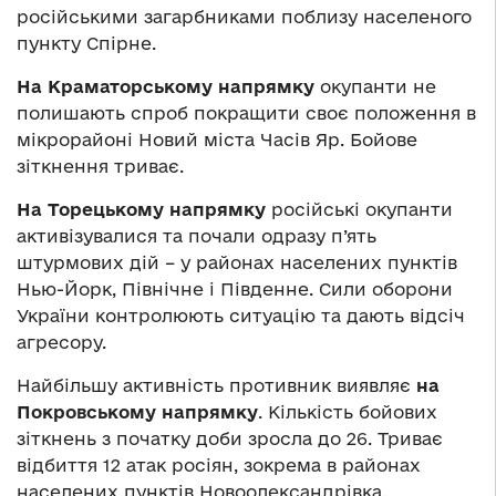
російськими загарбниками поблизу населеного
пункту Спірне.
На Краматорському напрямку
окупанти не
полишають спроб покращити своє положення в
мікрорайоні Новий міста Часів Яр. Бойове
зіткнення триває.
На Торецькому напрямку
російські окупанти
активізувалися та почали одразу п’ять
штурмових дій – у районах населених пунктів
Нью-Йорк, Північне і Південне. Сили оборони
України контролюють ситуацію та дають відсіч
агресору.
Найбільшу активність противник виявляє
на
Покровському напрямку
. Кількість бойових
зіткнень з початку доби зросла до 26. Триває
відбиття 12 атак росіян, зокрема в районах
населених пунктів Новоолександрівка,