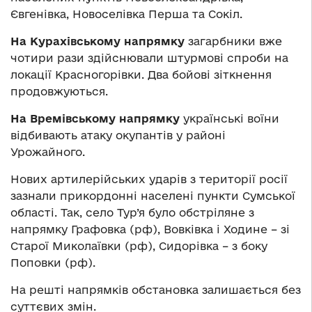
Євгенівка, Новоселівка Перша та Сокіл.
На Курахівському напрямку
загарбники вже
чотири рази здійснювали штурмові спроби на
локації Красногорівки. Два бойові зіткнення
продовжуються.
На Времівському напрямку
українські воїни
відбивають атаку окупантів у районі
Урожайного.
Нових артилерійських ударів з території росії
зазнали прикордонні населені пункти Сумської
області. Так, село Тур’я було обстріляне з
напрямку Графовка (рф), Вовківка і Ходине – зі
Старої Миколаївки (рф), Сидорівка – з боку
Поповки (рф).
На решті напрямків обстановка залишається без
суттєвих змін.