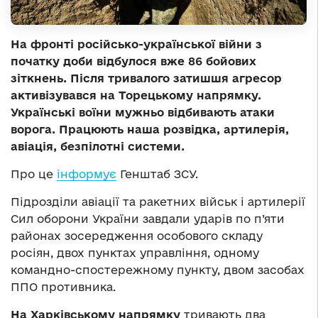
На фронті російсько-української війни з
початку доби відбулося вже 86 бойових
зіткнень. Після тривалого затишшя агресор
активізувався на Торецькому напрямку.
Українські воїни мужньо відбивають атаки
ворога. Працюють наша розвідка, артилерія,
авіація, безпілотні системи.
Про це
інформує
Генштаб ЗСУ.
Підрозділи авіації та ракетних військ і артилерії
Сил оборони України завдали ударів по п’яти
районах зосередження особового складу
росіян, двох пунктах управління, одному
командно-спостережному пункту, двом засобах
ППО противника.
На Харківському напрямку
тривають два