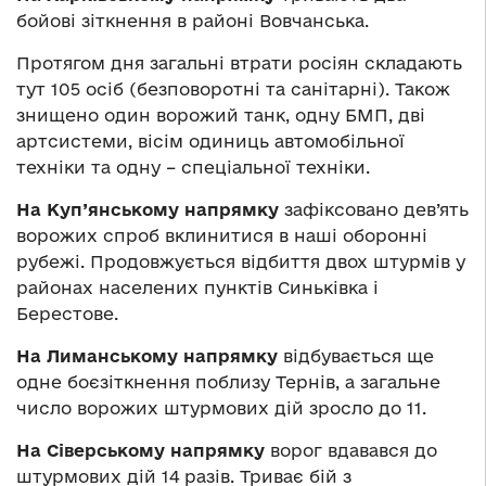
бойові зіткнення в районі Вовчанська.
Протягом дня загальні втрати росіян складають
тут 105 осіб (безповоротні та санітарні). Також
знищено один ворожий танк, одну БМП, дві
артсистеми, вісім одиниць автомобільної
техніки та одну – спеціальної техніки.
На Куп’янському напрямку
зафіксовано дев’ять
ворожих спроб вклинитися в наші оборонні
рубежі. Продовжується відбиття двох штурмів у
районах населених пунктів Синьківка і
Берестове.
На Лиманському напрямку
відбувається ще
одне боєзіткнення поблизу Тернів, а загальне
число ворожих штурмових дій зросло до 11.
На Сіверському напрямку
ворог вдавався до
штурмових дій 14 разів. Триває бій з