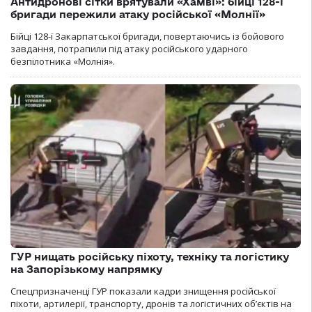
Антидронові сітки врятували «Хамві»: бійці 128-ї
бригади пережили атаку російської «Молнії»
Бійці 128-ї Закарпатської бригади, повертаючись із бойового
завдання, потрапили під атаку російського ударного
безпілотника «Молнія».
ГУР нищать російську піхоту, техніку та логістику
на Запорізькому напрямку
Спецпризначенці ГУР показали кадри знищення російської
піхоти, артилерії, транспорту, дронів та логістичних об’єктів на