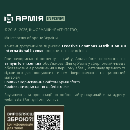
© 2018 - 2026, ІНФОРМАЦІЙНЕ АГЕНТСТВО,
Міністерство оборони України
Контент доступний за ліцензією
Creative Commons Attribution 4.0
International license
якщо не зазначено інше.
При використанні контенту з сайту АрміяInform посилання на
armyinform.com.ua
обов’язкове. Для суб’єктів у сфері онлайн-медіа
обов’язковим є розміщення у першому абзаці матеріалу прямого та
відкритого для пошукових систем гіперпосилання на цитований
матеріал.
Політика користування сайтом АрміяInform
Політика використання файлів cookie
Зауваження та пропозиції по роботі сайту надсилайте на адресу:
webmaster@armyinform.com.ua