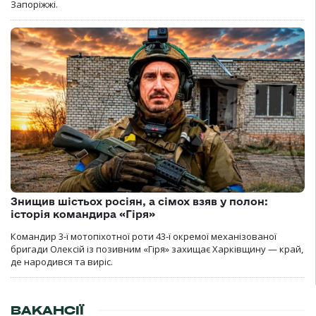
Запоріжжі.
Знищив шістьох росіян, а сімох взяв у полон:
історія командира «Гіря»
Командир 3-ї мотопіхотної роти 43-ї окремої механізованої
бригади Олексій із позивним «Гіря» захищає Харківщину — край,
де народився та виріс.
ВАКАНСІЇ