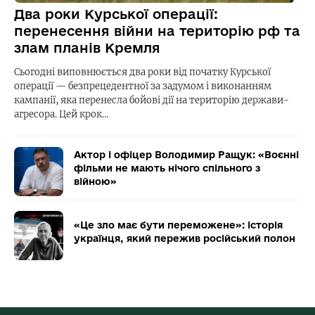
Два роки Курської операції:
перенесення війни на територію рф та
злам планів Кремля
Сьогодні виповнюється два роки від початку Курської
операції — безпрецедентної за задумом і виконанням
кампанії, яка перенесла бойові дії на територію держави-
агресора. Цей крок…
Актор і офіцер Володимир Ращук: «Воєнні
фільми не мають нічого спільного з
війною»
«Це зло має бути переможене»: історія
українця, який пережив російський полон