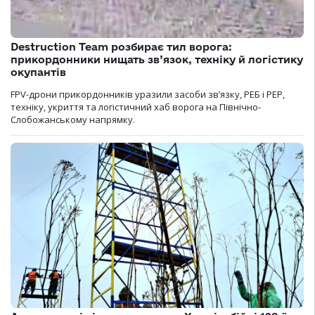
Destruction Team розбирає тил ворога:
прикордонники нищать зв’язок, техніку й логістику
окупантів
FPV-дрони прикордонників уразили засоби зв’язку, РЕБ і РЕР,
техніку, укриття та логістичний хаб ворога на Північно-
Слобожанському напрямку.