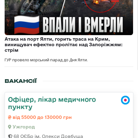
Атака на порт Ялти, горить траса на Крим,
винищувач ефектно пролітає над Запоріжжям:
стрім
ГУР провело морський парад до Дня Ялти.
ВАКАНСІЇ
Офіцер, лікар медичного
пункту
від 55000 до 130000 грн
Ужгород
68 ОЄБр ім. Олекси Довбуша