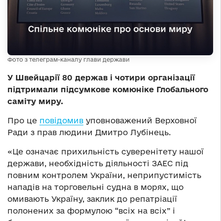
Фото з телеграм-каналу глави держави
У Швейцарії 80 держав і чотири організації
підтримали підсумкове комюніке Глобального
саміту миру.
Про це
повідомив
уповноважений Верховної
Ради з прав людини Дмитро Лубінець.
«Це означає прихильність суверенітету нашої
держави, необхідність діяльності ЗАЕС під
повним контролем України, неприпустимість
нападів на торговельні судна в морях, що
омивають Україну, заклик до репатріації
полонених за формулою “всіх на всіх” і