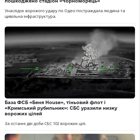
пошкоджено стадіон «Чорноморець»
Унаслідок ворожого удару по Одесі постраждала людина та
цивільна інфраструктура.
База ФСБ «Беня House», тіньовий флот і
«Кримський рубильник»: СБС уразили низку
ворожих цілей
За останні дві доби СБС 102 ворожих цілі.