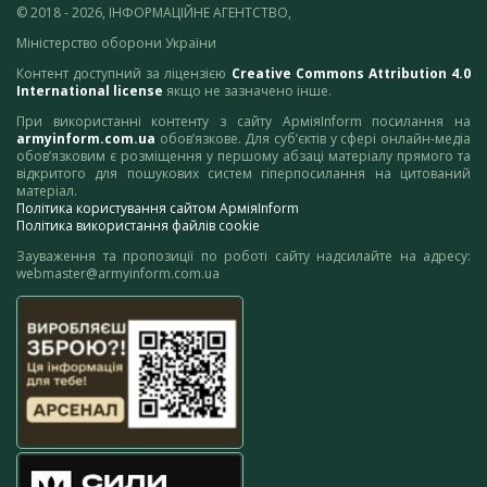
© 2018 - 2026, ІНФОРМАЦІЙНЕ АГЕНТСТВО,
Міністерство оборони України
Контент доступний за ліцензією
Creative Commons Attribution 4.0
International license
якщо не зазначено інше.
При використанні контенту з сайту АрміяInform посилання на
armyinform.com.ua
обов’язкове. Для суб’єктів у сфері онлайн-медіа
обов’язковим є розміщення у першому абзаці матеріалу прямого та
відкритого для пошукових систем гіперпосилання на цитований
матеріал.
Політика користування сайтом АрміяInform
Політика використання файлів cookie
Зауваження та пропозиції по роботі сайту надсилайте на адресу:
webmaster@armyinform.com.ua