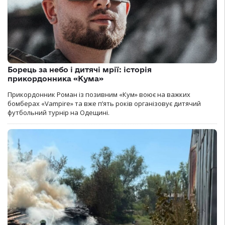
Борець за небо і дитячі мрії: історія
прикордонника «Кума»
Прикордонник Роман із позивним «Кум» воює на важких
бомберах «Vampire» та вже п’ять років організовує дитячий
футбольний турнір на Одещині.