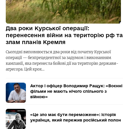
Два роки Курської операції:
перенесення війни на територію рф та
злам планів Кремля
Сьогодні виповнюється два роки від початку Курської
операції — безпрецедентної за задумом і виконанням
кампанії, яка перенесла бойові дії на територію держави-
агресора. Цей крок…
Актор і офіцер Володимир Ращук: «Воєнні
фільми не мають нічого спільного з
війною»
«Це зло має бути переможене»: історія
українця, який пережив російський полон