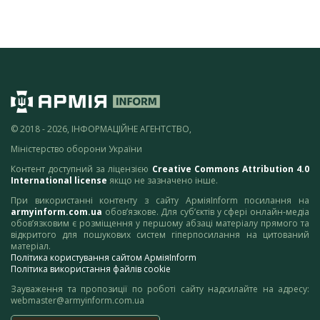
© 2018 - 2026, ІНФОРМАЦІЙНЕ АГЕНТСТВО,
Міністерство оборони України
Контент доступний за ліцензією
Creative Commons Attribution 4.0
International license
якщо не зазначено інше.
При використанні контенту з сайту АрміяInform посилання на
armyinform.com.ua
обов’язкове. Для суб’єктів у сфері онлайн-медіа
обов’язковим є розміщення у першому абзаці матеріалу прямого та
відкритого для пошукових систем гіперпосилання на цитований
матеріал.
Політика користування сайтом АрміяInform
Політика використання файлів cookie
Зауваження та пропозиції по роботі сайту надсилайте на адресу:
webmaster@armyinform.com.ua