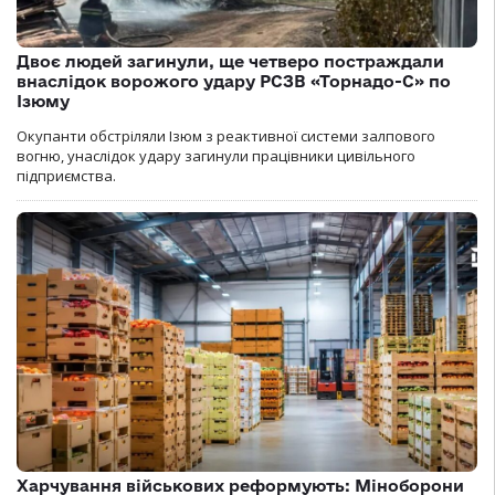
Двоє людей загинули, ще четверо постраждали
внаслідок ворожого удару РСЗВ «Торнадо-С» по
Ізюму
Окупанти обстріляли Ізюм з реактивної системи залпового
вогню, унаслідок удару загинули працівники цивільного
підприємства.
Харчування військових реформують: Міноборони