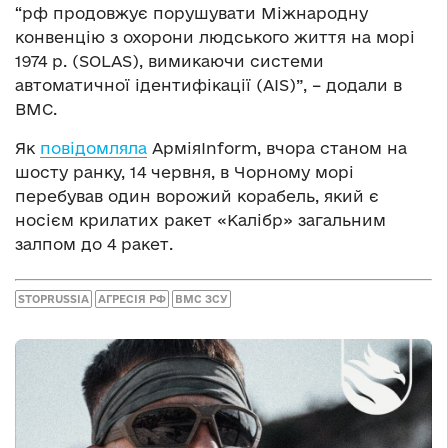
“рф продовжує порушувати Міжнародну
конвенцію з охорони людського життя на морі
1974 р. (SOLAS), вимикаючи системи
автоматичної ідентифікації (AIS)”, – додали в
ВМС.
Як
повідомляла
АрміяInform, вчора станом на
шосту ранку, 14 червня, в Чорному морі
перебував один ворожий корабель, який є
носієм крилатих ракет «Калібр» загальним
залпом до 4 ракет.
STOPRUSSIA
АГРЕСІЯ РФ
ВМС ЗСУ