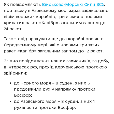
Як повідомляють
Військово-Морські Сили ЗСУ
,
при цьому в Азовському морі зараз зафіксовано
вісім ворожих кораблів, три з яких є носіями
крилатих ракет «Калібр» загальним залпом до
24 ракет.
Також слід врахувати ще два кораблі росіян в
Середземному морі, які є носіями крилатих
ракет «Калібр» загальним залпом до 12 ракет.
Згідно повідомлення наших захисників, за добу,
в інтересах рф, прохід Керченською протокою
здійснили:
до Чорного моря – 8 суден, з них 6
продовжили рух у напрямку протоки
Босфор;
до Азовського моря – 8 суден, з них 1
рухалося з протоки Босфор.