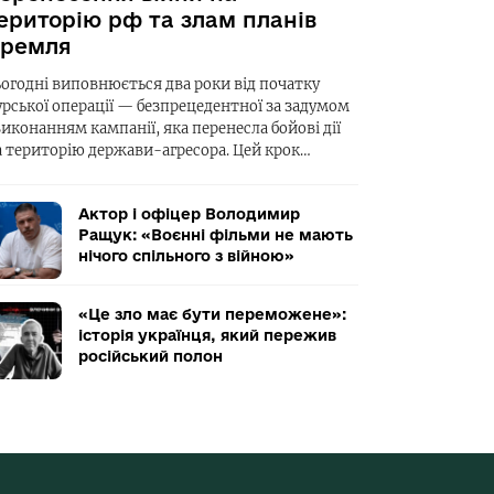
ериторію рф та злам планів
ремля
ьогодні виповнюється два роки від початку
урської операції — безпрецедентної за задумом
виконанням кампанії, яка перенесла бойові дії
а територію держави-агресора. Цей крок…
Актор і офіцер Володимир
Ращук: «Воєнні фільми не мають
нічого спільного з війною»
«Це зло має бути переможене»:
історія українця, який пережив
російський полон