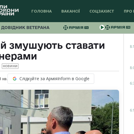
ГОЛОВНА
ВАКАНСІЇ
СОЦЗАХИСТ
ПРО 
ДОВІДНИК ВЕТЕРАНА
ей змушують ставати
8:
онерами
НОВИНИ
8:
Слідкуйте за АрміяInform в Google
1
хв.
6:
6: