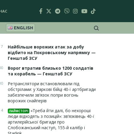
НАС
ENGLISH
17
Найбільше ворожих атак за добу
відбито на Покровському напрямку —
Генштаб ЗСУ
00
Ворог втратив близько 1200 солдатів
та корабель — Генштаб ЗСУ
30
Ретранслятори встановлювали під
обстрілами: у Харкові бійці 40-ї артбригади
забезпечили зв’язок попри вогонь
ворожих снайперів
14
«Треба йти далі, бо нехороші
ЛАЙФСТОРІ
люди відходять з позицій»: зв’язківець 40-ї
артилерійської бригади про
Слобожанський наступ, 155-й калібр і
Starlink