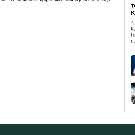
т
К
С
К
і 
н