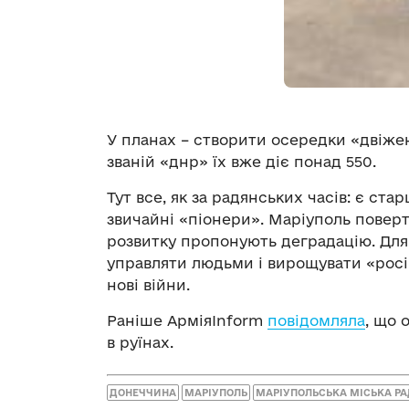
У планах – створити осередки
«двіже
званій
«днр
»
їх вже діє понад 550.
Тут все, як за радянських часів: є ст
звичайні
«піонери
»
. Маріуполь повер
розвитку пропонують деградацію. Для 
управляти людьми і вирощувати
«росі
нові війни.
Раніше АрміяInform
повідомляла
, що 
в руїнах.
ДОНЕЧЧИНА
МАРІУПОЛЬ
МАРІУПОЛЬСЬКА МІСЬКА Р