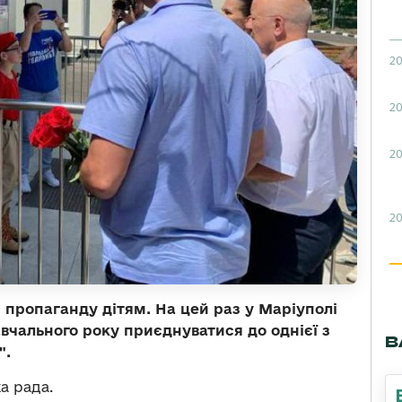
20
20
20
20
пропаганду дітям. На цей раз у Маріуполі
авчального року приєднуватися до однієї з
В
".
а рада.