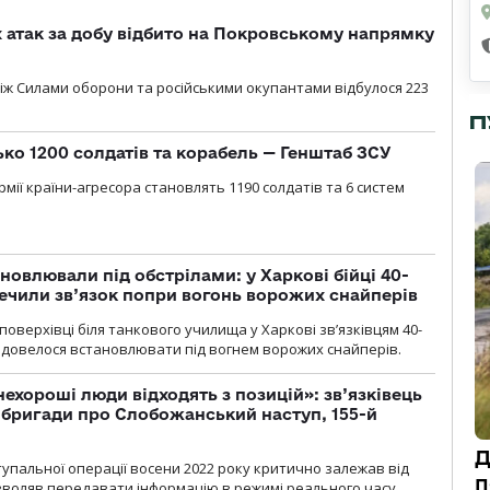
атак за добу відбито на Покровському напрямку
іж Силами оборони та російськими окупантами відбулося 223
П
ько 1200 солдатів та корабель — Генштаб ЗСУ
мії країни-агресора становлять 1190 солдатів та 6 систем
новлювали під обстрілами: у Харкові бійці 40-
печили зв’язок попри вогонь ворожих снайперів
оверхівці біля танкового училища у Харкові зв’язківцям 40-
и довелося встановлювати під вогнем ворожих снайперів.
 нехороші люди відходять з позицій»: зв’язківець
ї бригади про Слобожанський наступ, 155-й
Д
тупальної операції восени 2022 року критично залежав від
п
озволяв передавати інформацію в режимі реального часу.