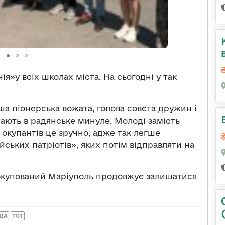
нія
»
у всіх школах міста. На сьогодні у так
арша піонерська вожата, голова совєта дружин і
тають в радянське минуле. Молоді замість
окупантів це зручно, адже так легше
йських патріотів
»
, яких потім відправляти на
окупований Маріуполь продовжує залишатися
АДА
ТОТ