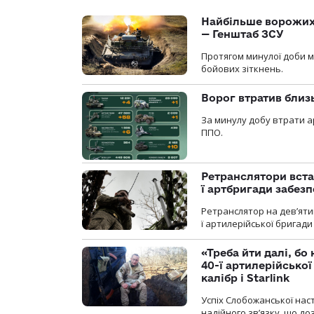
Найбільше ворожих 
— Генштаб ЗСУ
Протягом минулої доби м
бойових зіткнень.
Ворог втратив близ
За минулу добу втрати ар
ППО.
Ретранслятори вста
ї артбригади забез
Ретранслятор на дев’ятип
ї артилерійської бригад
«Треба йти далі, бо
40-ї артилерійсько
калібр і Starlink
Успіх Слобожанської нас
надійного зв’язку, що д