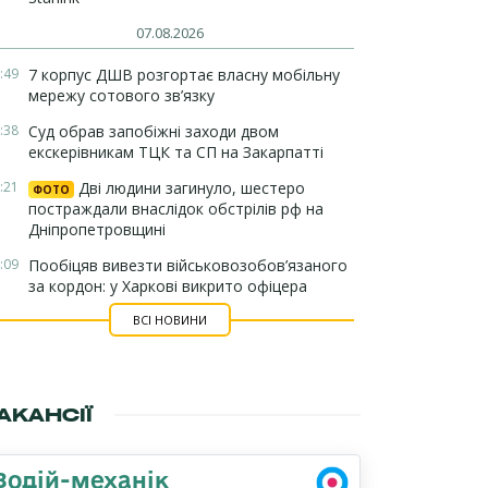
07.08.2026
:49
7 корпус ДШВ розгортає власну мобільну
мережу сотового зв’язку
:38
Суд обрав запобіжні заходи двом
екскерівникам ТЦК та СП на Закарпатті
:21
Дві людини загинуло, шестеро
ФОТО
постраждали внаслідок обстрілів рф на
Дніпропетровщині
:09
Пообіцяв вивезти військовозобов’язаного
за кордон: у Харкові викрито офіцера
ВСІ НОВИНИ
АКАНСІЇ
Водій-механік