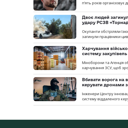
п’ять років організовує
Двоє людей загину
удару РСЗВ «Торнад
Окупанти обстріляли Ізю
загинули працівники цив
Харчування військ
систему закупівель
Міноборони та Агенція 
харчування ЗСУ, щоб зро
Вбивати ворога на в
керувати дронами з
Інженери Центру інновац
систему віддаленого ке