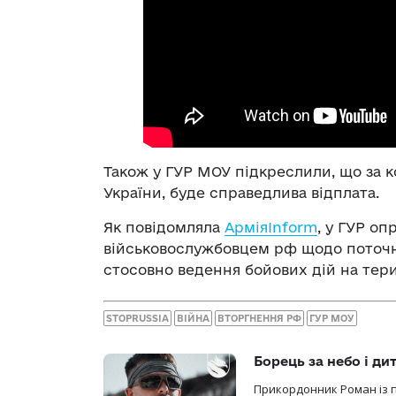
Також у ГУР МОУ підкреслили, що за 
України, буде справедлива відплата.
Як повідомляла
АрміяInform
, у ГУР о
військовослужбовцем рф щодо поточної
стосовно ведення бойових дій на тери
STOPRUSSIA
ВІЙНА
ВТОРГНЕННЯ РФ
ГУР МОУ
Борець за небо і ди
Прикордонник Роман із 