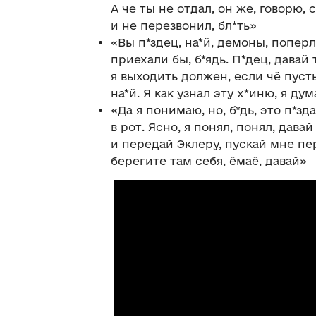
А че ты не отдал, он же, говорю, 
и не перезвонил, бл*ть»
«Вы п*здец, на*й, демоны, попер
приехали бы, б*ядь. П*дец, давай
я выходить должен, если чё пусть
на*й. Я как узнал эту х*иню, я дум
«Да я понимаю, но, б*дь, это п*зд
в рот. Ясно, я понял, понял, дав
и передай Эклеру, пускай мне пер
берегите там себя, ёмаё, давай»