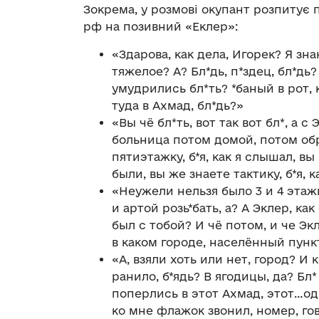
Зокрема, у розмові окупант розпитує 
рф на позивний «Еклер»:
«Здарова, как дела, Игорек? Я зна
тяжелое? А? Бл*дь, п*здец, бл*дь? 
умудрились бл*ть? *баный в рот, 
туда в Ахмад, бл*дь?»
«Вы чё бл*ть, вот так вот бл*, а с
больница потом домой, потом обра
пятиэтажку, б*я, как я слышал, в
были, вы же знаете тактику, б*я, к
«Неужели нельзя было 3 и 4 этаж
и артой розь*бать, а? А Эклер, ка
был с тобой? И чё потом, и че Эк
в каком городе, населённый пунк
«А, взяли хоть или нет, город? И 
ранило, б*ядь? В ягодицы, да? Бл* 
поперлись в этот Ахмад, этот…од
ко мне флажок звонил, номер, гов