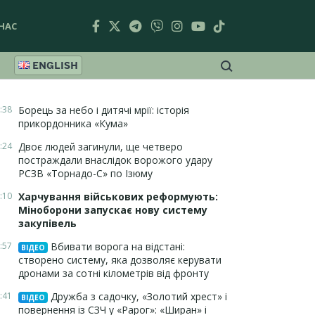
НАС
ENGLISH
:38
Борець за небо і дитячі мрії: історія
прикордонника «Кума»
:24
Двоє людей загинули, ще четверо
постраждали внаслідок ворожого удару
РСЗВ «Торнадо-С» по Ізюму
:10
Харчування військових реформують:
Міноборони запускає нову систему
закупівель
:57
Вбивати ворога на відстані:
ВІДЕО
створено систему, яка дозволяє керувати
дронами за сотні кілометрів від фронту
:41
Дружба з садочку, «Золотий хрест» і
ВІДЕО
повернення із СЗЧ у «Рарог»: «Ширан» і