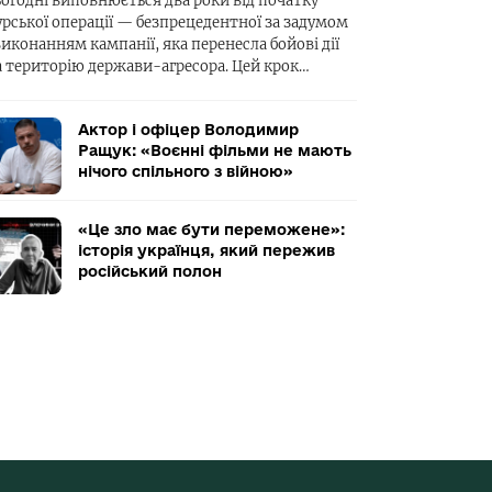
ьогодні виповнюється два роки від початку
урської операції — безпрецедентної за задумом
виконанням кампанії, яка перенесла бойові дії
а територію держави-агресора. Цей крок…
Актор і офіцер Володимир
Ращук: «Воєнні фільми не мають
нічого спільного з війною»
«Це зло має бути переможене»:
історія українця, який пережив
російський полон