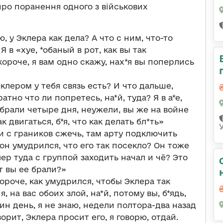
про поранення одного з військових
ю, у Эклера как дела? А что с ним, что-то
Я в «хуе, *обаный в рот, как вы так
короче, я вам одно скажу, нах*я вы поперлись
 Эклером у тебя связь есть? И что дальше,
тно что ли попретесь, на*й, туда? Я в а*е,
ы брали четыре дня, неужели, вы же на войне
ак двигаться, б*я, что как делать бл*ть»
и с граников сжечь, там арту подключить
к он умудрился, что его так посекло? Он тоже
лер туда с группой заходить начал и чё? Это
т вы ее брали?»
короче, как умудрился, чтобы Эклера так
я, на вас обоих злой, на*й, потому вы, б*ядь,
ин день, я не знаю, недели полтора-два назад
орит, Эклера просит его, я говорю, отдай.