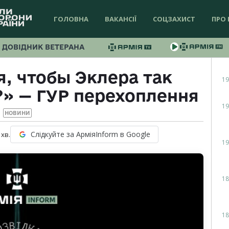
ГОЛОВНА
ВАКАНСІЇ
СОЦЗАХИСТ
ПРО 
ДОВІДНИК ВЕТЕРАНА
, чтобы Эклера так
19
?» — ГУР перехоплення
19
НОВИНИ
Слідкуйте за АрміяInform в Google
хв.
19
18
18