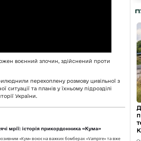
П
кожен воєнний злочин, здійснений проти
прилюднили перехоплену розмову цивільної з
 ситуації та планів у їхньому підрозділі
торії України.
Д
п
т
тячі мрії: історія прикордонника «Кума»
К
позивним «Кум» воює на важких бомберах «Vampire» та вже