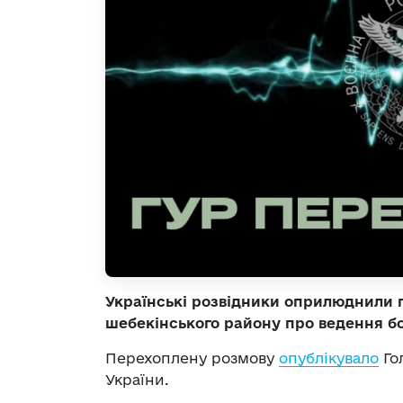
Українські розвідники оприлюднили 
шебекінського району про ведення бо
Перехоплену розмову
опублікувало
Го
України.