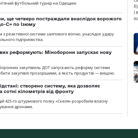
С
 дитячий футбольний турнір на Одещині.
К
і 
ли, ще четверо постраждали внаслідок ворожого
н
о-С» по Ізюму
м з реактивної системи залпового вогню, унаслідок удару
ільного підприємства.
ових реформують: Міноборони запускає нову
оборонних закупівель ДОТ запускають реформу системи
бити закупівлі прозорішими, а якість продуктів — вищою.
ідстані: створено систему, яка дозволяє
а сотні кілометрів від фронту
ій 425-го штурмового полку «Скеля» розробили власну
рування дронами.