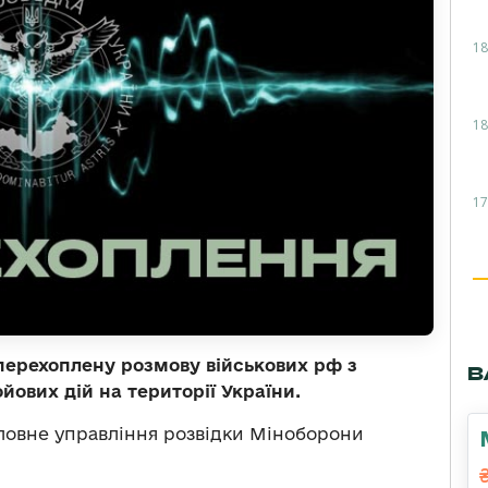
18
18
17
перехоплену розмову військових рф з
В
йових дій на території України.
ловне управління розвідки Міноборони