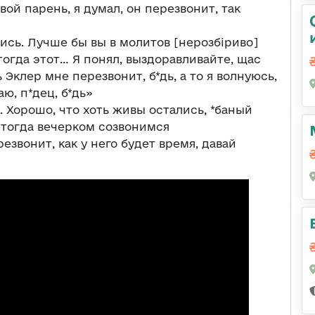
свой парень, я думал, он перезвонит, так
лись. Лучше бы вы в молитов [нерозбіриво]
 тогда этот… Я понял, выздоравливайте, щас
 Эклер мне перезвонит, б*дь, а то я волнуюсь,
аю, п*дец, б*дь»
а. Хорошо, что хоть живы остались, *баный
ай тогда вечерком созвонимся
езвонит, как у него будет время, давай