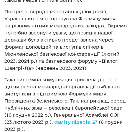
(Global Peace Formula Summit).
По-третє, впродовж останніх двох років,
Україна системно просувала Формулу миру
на різноманітних міжнародних заходах. Окремо
потрібно звернути увагу, що позиція нашої
держави була активно представлена через
формат доповідей та виступів спікерів
Мюнхенської безпекової конференції (лютий
2023, 2024 р.) та безпекового форуму «Діалог
Шангрі-Ла» (червень 2023, 2024).
Така системна комунікація призвела до того,
що численні міжнародні організації публічно
виступили з підтримкою Формули миру
Президента Зеленського. Так, наприклад, серед
публічних заяв — резолюції Європейської ради
(16 грудня 2022 р.), Генеральної Асамблеї ООН
(23 лютого 2023 р.),
саміту лідерів G7
(6 грудня
2023 р.).