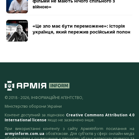
фільми не мають нічого спільного з
війною»
«Це зло має бути переможене»: історія
українця, який пережив російський полон
© 2018 - 2026, ІНФОРМАЦІЙНЕ АГЕНТСТВО,
Міністерство оборони України
Контент доступний за ліцензією
Creative Commons Attribution 4.0
International license
якщо не зазначено інше.
При використанні контенту з сайту АрміяInform посилання на
armyinform.com.ua
обов’язкове. Для суб’єктів у сфері онлайн-медіа
обов’язковим є розміщення у першому абзаці матеріалу прямого та