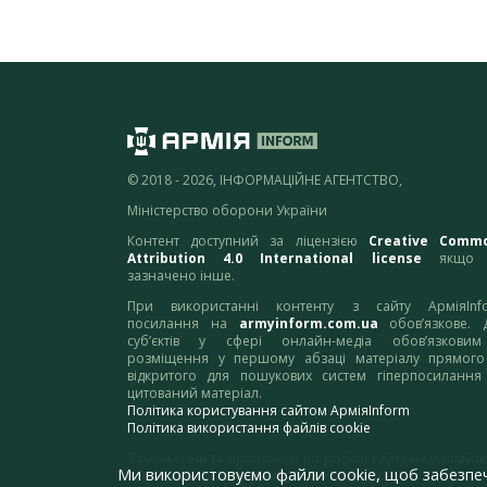
© 2018 - 2026, ІНФОРМАЦІЙНЕ АГЕНТСТВО,
Міністерство оборони України
Контент доступний за ліцензією
Creative Comm
Attribution 4.0 International license
якщо 
зазначено інше.
При використанні контенту з сайту АрміяInf
посилання на
armyinform.com.ua
обов’язкове. 
суб’єктів у сфері онлайн-медіа обов’язкови
розміщення у першому абзаці матеріалу прямого
відкритого для пошукових систем гіперпосилання
цитований матеріал.
Політика користування сайтом АрміяInform
Політика використання файлів cookie
Зауваження та пропозиції по роботі сайту надсилайте
Ми використовуємо файли cookie, щоб забезпе
адресу:
webmaster@armyinform.com.ua