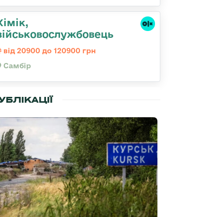
Хімік,
військовослужбовець
від 20900 до 120900 грн
Самбір
УБЛІКАЦІЇ