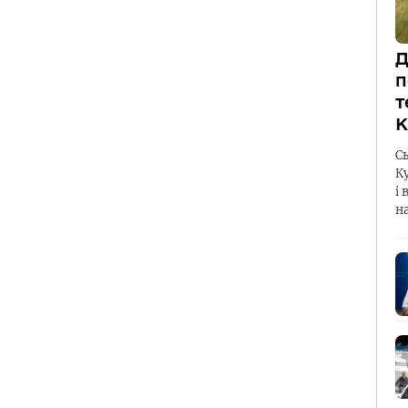
Д
п
т
К
С
К
і 
н