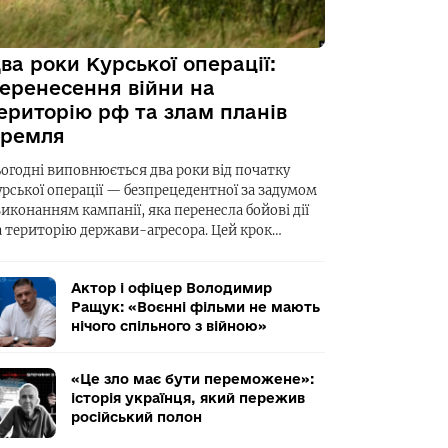
ва роки Курської операції:
еренесення війни на
ериторію рф та злам планів
ремля
ьогодні виповнюється два роки від початку
урської операції — безпрецедентної за задумом
виконанням кампанії, яка перенесла бойові дії
а територію держави-агресора. Цей крок…
Актор і офіцер Володимир
Ращук: «Воєнні фільми не мають
нічого спільного з війною»
«Це зло має бути переможене»:
історія українця, який пережив
російський полон