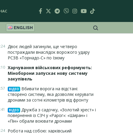
НАС
ENGLISH
:24
Двоє людей загинули, ще четверо
постраждали внаслідок ворожого удару
РСЗВ «Торнадо-С» по Ізюму
:10
Харчування військових реформують:
Міноборони запускає нову систему
закупівель
:57
Вбивати ворога на відстані:
ВІДЕО
створено систему, яка дозволяє керувати
дронами за сотні кілометрів від фронту
:41
Дружба з садочку, «Золотий хрест» і
ВІДЕО
повернення із СЗЧ у «Рарог»: «Ширан» і
«Пін» обрали воювати дронами
:24
Робота над собою: харківський