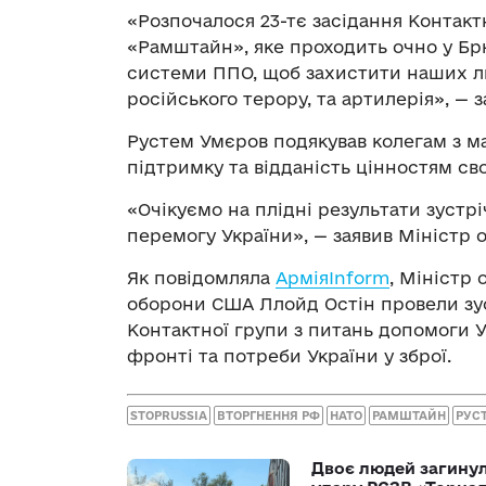
«Розпочалося 23-тє засідання Контакт
«Рамштайн», яке проходить очно у Брю
системи ППО, щоб захистити наших лю
російського терору, та артилерія», — з
Рустем Умєров подякував колегам з м
підтримку та відданість цінностям св
«Очікуємо на плідні результати зустрі
перемогу України», — заявив Міністр 
Як повідомляла
АрміяInform
, Міністр
оборони США Ллойд Остін провели зус
Контактної групи з питань допомоги У
фронті та потреби України у зброї.
STOPRUSSIA
ВТОРГНЕННЯ РФ
НАТО
РАМШТАЙН
РУС
Двоє людей загину