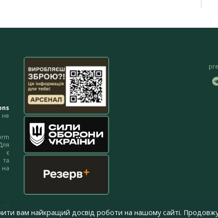
pr
ons
не
orm
Для
м є
 та
 на
 на
чити вам найкращий досвід роботи на нашому сайті. Продовжу