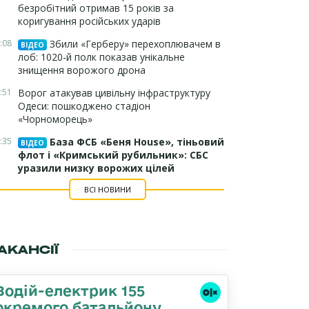
безробітний отримав 15 років за
коригування російських ударів
:08
Збили «Герберу» перехоплювачем в
ВІДЕО
лоб: 1020-й полк показав унікальне
знищення ворожого дрона
:51
Ворог атакував цивільну інфраструктуру
Одеси: пошкоджено стадіон
«Чорноморець»
:35
База ФСБ «Беня House», тіньовий
ВІДЕО
флот і «Кримський рубильник»: СБС
уразили низку ворожих цілей
ВСІ НОВИНИ
АКАНСІЇ
Водій-електрик 155
окремого батальйону