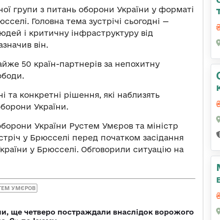
ної групи з питань оборони України у форматі
сселі. Головна тема зустрічі сьогодні —
дей і критичну інфраструктуру від
азначив він.
айже 50 країн-партнерів за непохитну
ободи.
чі та конкретні рішення, які наблизять
оборони України.
 оборони України Рустем Умєров та міністр
тріч у Брюсселі перед початком засідання
країни у Брюсселі. Обговорили ситуацію на
ТЕМ УМЄРОВ
ли, ще четверо постраждали внаслідок ворожого