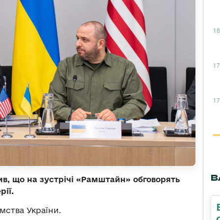
18
17
17
В
в, що на зустрічі «Рамштайн» обговорять
рії.
мства України.