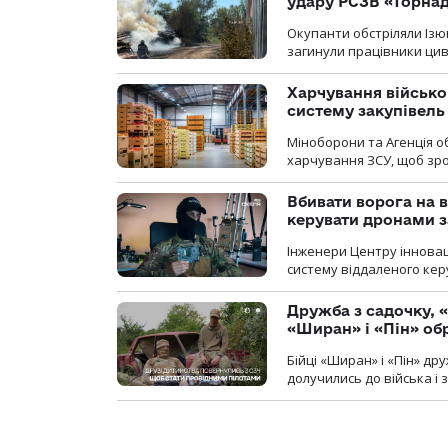
удару РСЗВ «Торнад
Окупанти обстріляли Ізю
загинули працівники цив
Харчування військ
систему закупівель
Міноборони та Агенція 
харчування ЗСУ, щоб зро
Вбивати ворога на в
керувати дронами з
Інженери Центру інновац
систему віддаленого ке
Дружба з садочку, «
«Ширан» і «Пін» о
Бійці «Ширан» і «Пін» др
долучились до війська і 