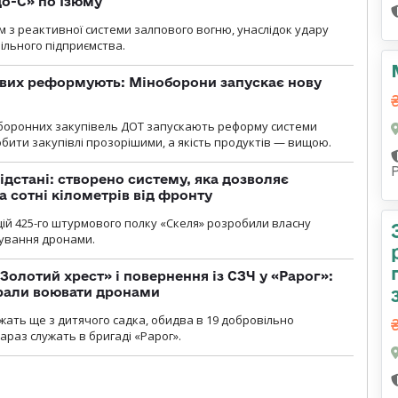
о-С» по Ізюму
м з реактивної системи залпового вогню, унаслідок удару
ільного підприємства.
ових реформують: Міноборони запускає нову
оборонних закупівель ДОТ запускають реформу системи
бити закупівлі прозорішими, а якість продуктів — вищою.
ідстані: створено систему, яка дозволяє
а сотні кілометрів від фронту
ій 425-го штурмового полку «Скеля» розробили власну
рування дронами.
Золотий хрест» і повернення із СЗЧ у «Рарог»:
брали воювати дронами
ужать ще з дитячого садка, обидва в 19 добровільно
зараз служать в бригаді «Рарог».