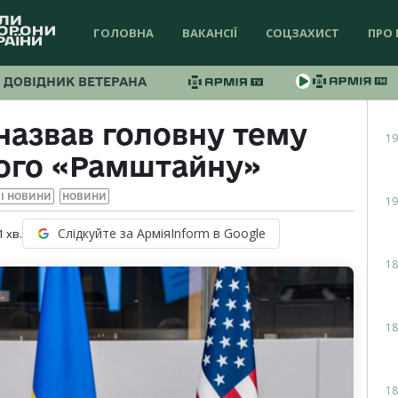
ГОЛОВНА
ВАКАНСІЇ
СОЦЗАХИСТ
ПРО 
ДОВІДНИК ВЕТЕРАНА
назвав головну тему
19
ого «Рамштайну»
І НОВИНИ
НОВИНИ
19
Слідкуйте за АрміяInform в Google
1
хв.
18
18
18