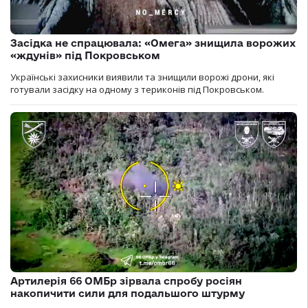
Засідка не спрацювала: «Омега» знищила ворожих
«ждунів» під Покровськом
Українські захисники виявили та знищили ворожі дрони, які
готували засідку на одному з териконів під Покровськом.
Артилерія 66 ОМБр зірвала спробу росіян
накопичити сили для подальшого штурму