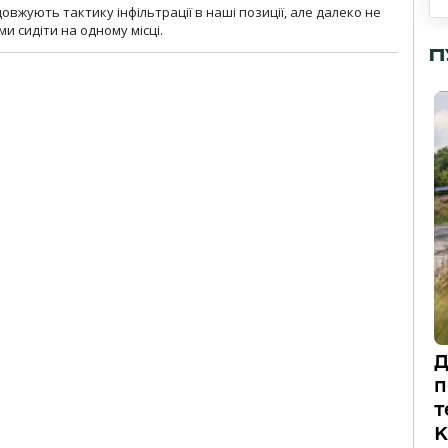
вжують тактику інфільтрації в наші позиції, але далеко не
и сидіти на одному місці.
П
Д
п
т
К