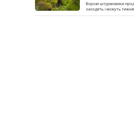
Ворожі штурмовики продо
заходять і можуть тижням