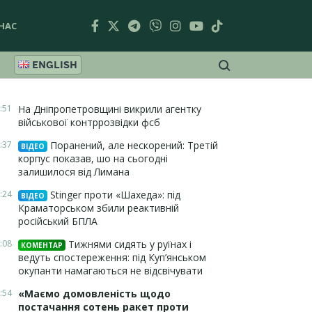
НАС
ENGLISH
:51
На Дніпропетровщині викрили агентку
військової контррозвідки фсб
:37
Поранений, але нескорений: Третій
ВІДЕО
корпус показав, шо на сьогодні
залишилося від Лимана
:24
Stinger проти «Шахеда»: під
ВІДЕО
Краматорськом збили реактивній
російський БПЛА
:08
Тижнями сидять у руїнах і
КОМЕНТАР
ведуть спостереження: під Куп’янськом
окупанти намагаються не відсвічувати
:54
«Маємо домовленість щодо
постачання сотень ракет проти