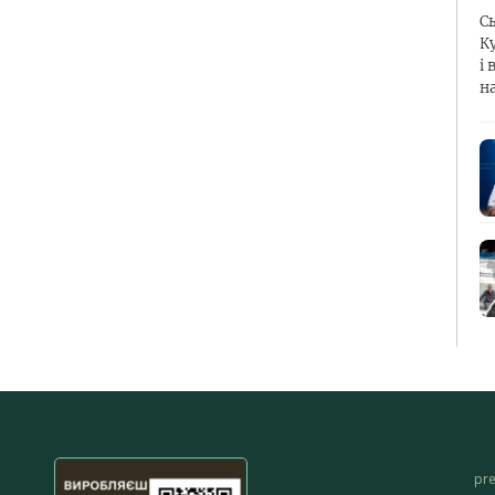
С
К
і 
н
pr