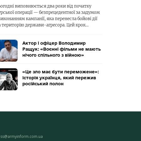
ьогодні виповнюється два роки від початку
урської операції — безпрецедентної за задумом
виконанням кампанії, яка перенесла бойові дії
а територію держави-агресора. Цей крок…
Актор і офіцер Володимир
Ращук: «Воєнні фільми не мають
нічого спільного з війною»
«Це зло має бути переможене»:
історія українця, який пережив
російський полон
ess@armyinform.com.ua