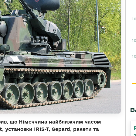
10
10
10
В
вив, що Німеччина найближчим часом
, установки IRIS-T, Gepard, ракети та