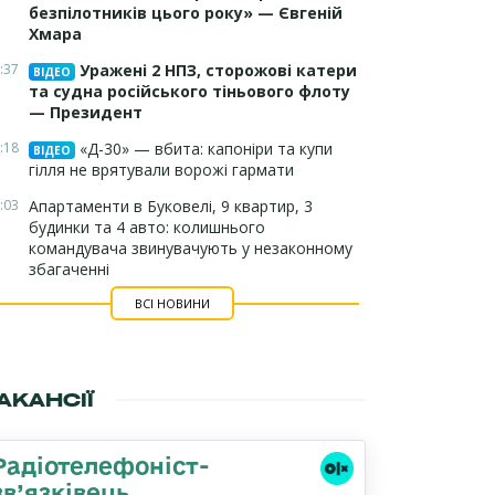
безпілотників цього року» — Євгеній
Хмара
:37
Уражені 2 НПЗ, сторожові катери
ВІДЕО
та судна російського тіньового флоту
— Президент
:18
«Д-30» — вбита: капоніри та купи
ВІДЕО
гілля не врятували ворожі гармати
:03
Апартаменти в Буковелі, 9 квартир, 3
будинки та 4 авто: колишнього
командувача звинувачують у незаконному
збагаченні
ВСІ НОВИНИ
АКАНСІЇ
Радіотелефоніст-
зв’язківець