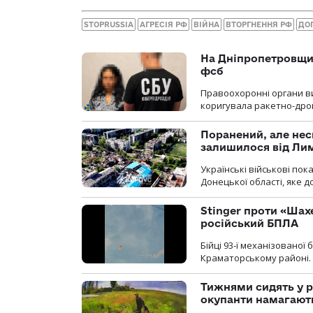
STOPRUSSIA
АГРЕСІЯ РФ
ВІЙНА
ВТОРГНЕННЯ РФ
ДО
На Дніпропетровщин
фсб
Правоохоронні органи ви
коригувала ракетно-дро
Поранений, але нес
залишилося від Ли
Українські військові по
Донецької області, яке 
Stinger проти «Шах
російський БПЛА
Бійці 93-ї механізовано
Краматорському районі.
Тижнями сидять у р
окупанти намагають