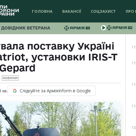
ГОЛОВНА
ВАКАНСІЇ
СОЦЗАХИСТ
ПРО 
ДОВІДНИК ВЕТЕРАНА
вала поставку Україні
11
triot, установки IRIS-T
11
 Gepard
НОВИНИ
11
Слідкуйте за АрміяInform в Google
1
хв.
11
10