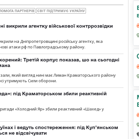
ПОМОГА ПАРТНЕРІВ
СВІТ ПІДТРИМУЄ УКРАЇНУ
і викрили агентку військової контррозвідки
крили на Дніпропетровщині російську агентку, яка
нові атаки рф по Павлоградському району.
корений: Третій корпус показав, шо на сьогодні
мана
казали, який вигляд нині має Лиман Краматорського району
досі утримують Сили оборони.
еда»: під Краматорськом збили реактивній
ї бригади «Холодний Яр» збили реактивний «Шахед» у
уїнах і ведуть спостереження: під Куп’янськом
ся не відсвічувати