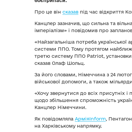
боєприпаси.
Про це він
сказав
під час відкриття Ко
Канцлер зазначив, що сильна та віль
імперіалізм» і повідомив про заплано
«Найзагальніша потреба української а
системи ППО. Тому протягом найближч
третю систему ППО Patriot, установки 
сказав Олаф Шольц.
За його словами, Німеччина з 24 лютог
військової допомоги, а також мільярд
«Хочу звернутися до всіх присутніх і
щодо збільшення спроможність україн
Канцлер Німеччини.
Як повідомляла
АрміяInform
, Пентаго
на Харківському напрямку.