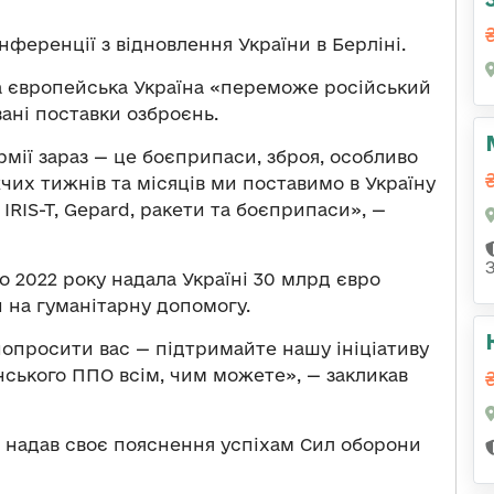
нференції з відновлення України в Берліні.
на європейська Україна «переможе російський
вані поставки озброєнь.
рмії зараз — це боєприпаси, зброя, особливо
их тижнів та місяців ми поставимо в Україну
IRIS-T, Gepard, ракети та боєприпаси», —
о 2022 року надала Україні 30 млрд євро
и на гуманітарну допомогу.
 попросити вас — підтримайте нашу ініціативу
ського ППО всім, чим можете», — закликав
н надав своє пояснення успіхам Сил оборони