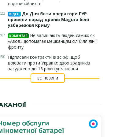
надзвичайників
:22
До Дня Ялти оператори ГУР
ВІДЕО
провели парад дронів Magura біля
узбережжя Криму
:07
Не залишають людей самих: як
КОМЕНТАР
«Азов» допомагає мешканцям сіл біля лінії
фронту
:50
Підписали контракти із зс рф, щоб
воювати проти України: двох зрадників
засуджено до 15 років ув’язнення
ВСІ НОВИНИ
АКАНСІЇ
Номер обслуги
мінометної батареї