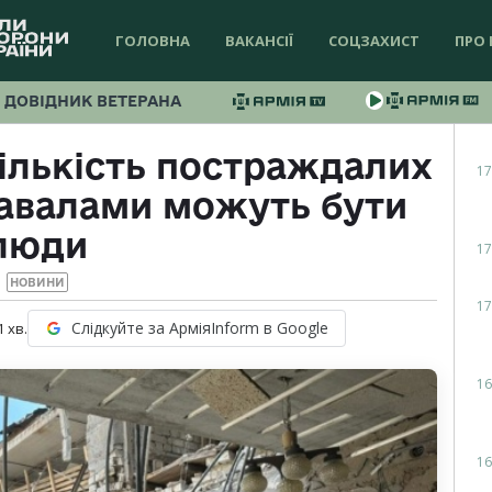
ГОЛОВНА
ВАКАНСІЇ
СОЦЗАХИСТ
ПРО 
ДОВІДНИК ВЕТЕРАНА
кількість постраждалих
17
 завалами можуть бути
люди
17
НОВИНИ
17
Слідкуйте за АрміяInform в Google
1
хв.
16
16