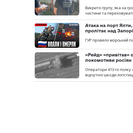
Викрито групу, яка за г
частини та переховуват
Атака на порт Ялти
пролітає над Запор
ГУР провело морський па
«Рейд» «привітав» о
локомотиви росіян
Оператори 413-го полку 
відчутної шкоди логістиц