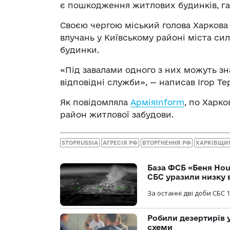
є пошкодження житлових будинків, гар
Своєю чергою міський голова Харкова 
влучань у Київському районі міста с
будинки.
«Під завалами одного з них можуть зн
відповідні служби», — написав Ігор Те
Як повідомляла
АрміяInform
, по Харк
район житлової забудови.
STOPRUSSIA
АГРЕСІЯ РФ
ВТОРГНЕННЯ РФ
ХАРКІВЩИ
База ФСБ «Беня Hou
СБС уразили низку 
За останні дві доби СБС 1
Робили дезертирів 
схеми