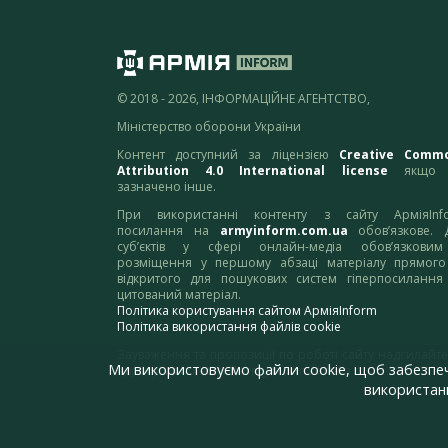
© 2018 - 2026, ІНФОРМАЦІЙНЕ АГЕНТСТВО,
Міністерство оборони України
Контент доступний за ліцензією
Creative Comm
Attribution 4.0 International license
якщо 
зазначено інше.
При використанні контенту з сайту АрміяInf
посилання на
armyinform.com.ua
обов’язкове. 
суб’єктів у сфері онлайн-медіа обов’язкови
розміщення у першому абзаці матеріалу прямого
відкритого для пошукових систем гіперпосилання
цитований матеріал.
Політика користування сайтом АрміяInform
Політика використання файлів cookie
Зауваження та пропозиції по роботі сайту надсилайте
Ми використовуємо файли cookie, щоб забезпе
адресу:
webmaster@armyinform.com.ua
використанн