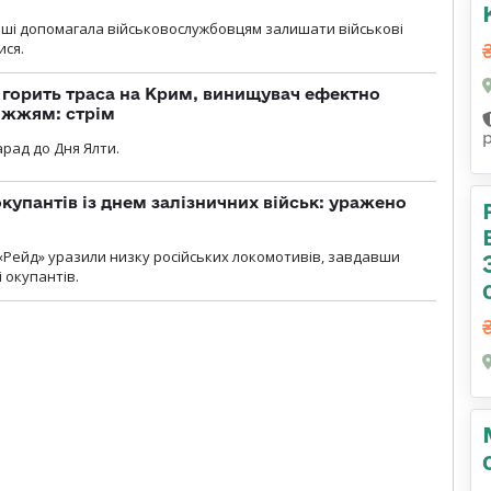
роші допомагала військовослужбовцям залишати військові
ися.
, горить траса на Крим, винищувач ефектно
іжжям: стрім
рад до Дня Ялти.
купантів із днем залізничних військ: уражено
«Рейд» уразили низку російських локомотивів, завдавши
і окупантів.