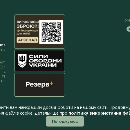
pr
ons
не
orm
Для
м є
 та
 на
 на
чити вам найкращий досвід роботи на нашому сайті. Продовжу
я файлів cookie. Детальніше про
політику використання фай
Погоджуюсь