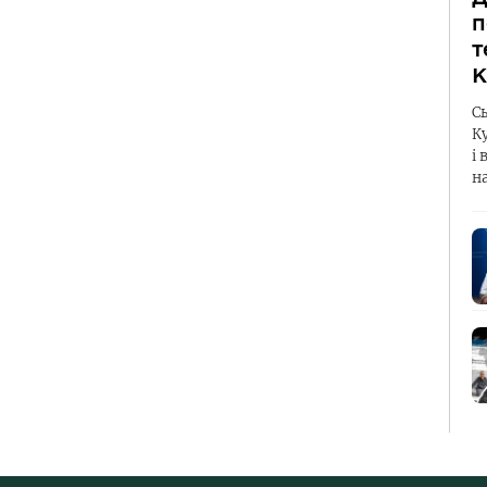
п
т
К
С
К
і 
н