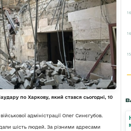
16
16
15
аудару по Харкову, який стався сьогодні, 10
В
військової адміністрації Олег Синєгубов.
дали шість людей. За різними адресами