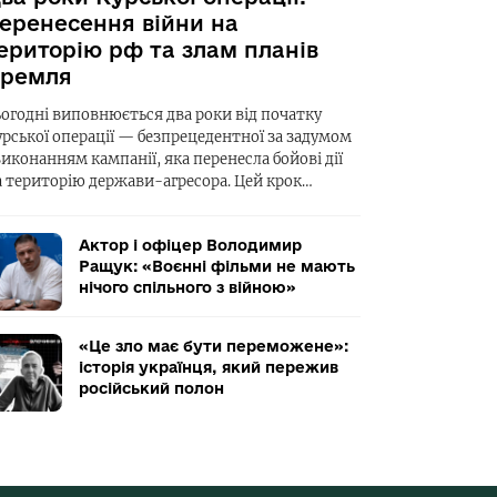
еренесення війни на
ериторію рф та злам планів
ремля
ьогодні виповнюється два роки від початку
урської операції — безпрецедентної за задумом
виконанням кампанії, яка перенесла бойові дії
а територію держави-агресора. Цей крок…
Актор і офіцер Володимир
Ращук: «Воєнні фільми не мають
нічого спільного з війною»
«Це зло має бути переможене»:
історія українця, який пережив
російський полон