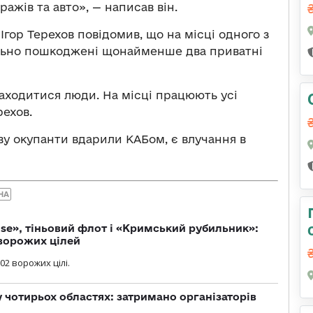
ажів та авто», — написав він.
Ігор Терехов повідомив, що на місці одного з
ильно пошкоджені щонайменше два приватні
аходитися люди. На місці працюють усі
рехов.
ову окупанти вдарили КАБом, є влучання в
НА
se», тіньовий флот і «Кримський рубильник»:
ворожих цілей
02 ворожих цілі.
у чотирьох областях: затримано організаторів