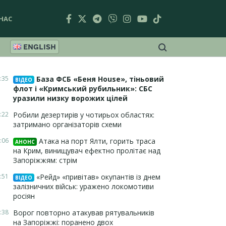
НАС
ENGLISH
:35
База ФСБ «Беня House», тіньовий
ВІДЕО
флот і «Кримський рубильник»: СБС
уразили низку ворожих цілей
:22
Робили дезертирів у чотирьох областях:
затримано організаторів схеми
:06
Атака на порт Ялти, горить траса
АНОНС
на Крим, винищувач ефектно пролітає над
Запоріжжям: стрім
:51
«Рейд» «привітав» окупантів із днем
ВІДЕО
залізничних військ: уражено локомотиви
росіян
:38
Ворог повторно атакував рятувальників
на Запоріжжі: поранено двох