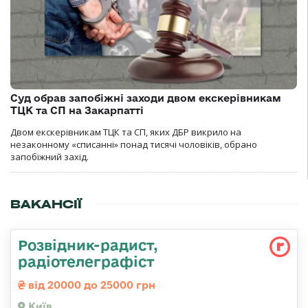
Суд обрав запобіжні заходи двом екскерівникам
ТЦК та СП на Закарпатті
Двом екскерівникам ТЦК та СП, яких ДБР викрило на
незаконному «списанні» понад тисячі чоловіків, обрано
запобіжний захід.
ВАКАНСІЇ
Розвідник-радист,
радіотелеграфіст
від 20000 до 25000 грн
Київ