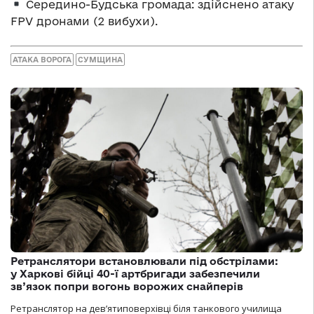
Середино-Будська громада: здійснено атаку
FPV дронами (2 вибухи).
АТАКА ВОРОГА
СУМЩИНА
Ретранслятори встановлювали під обстрілами:
у Харкові бійці 40-ї артбригади забезпечили
зв’язок попри вогонь ворожих снайперів
Ретранслятор на дев’ятиповерхівці біля танкового училища