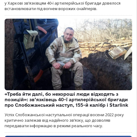
у Харкові зв’язківцям 40-ї артилерійської бригади довелося
встановлювати під вогнем ворожих снайперів.
«Треба йти далі, бо нехороші люди відходять з
позицій»: зв’язківець 40-ї артилерійської бригади
про Слобожанський наступ, 155-й калібр і Starlink
Успіх Слобожанської наступальної операції восени 2022 року
критично залежав від надійного зв’язку, що дозволяв
передавати інформацію в режимі реального часу.