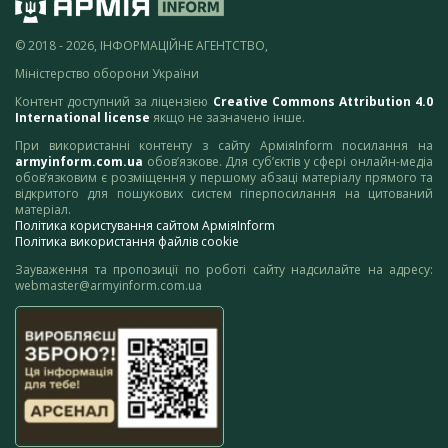
© 2018 - 2026, ІНФОРМАЦІЙНЕ АГЕНТСТВО,
Міністерство оборони України
Контент доступний за ліцензією
Creative Commons Attribution 4.0
International license
якщо не зазначено інше.
При використанні контенту з сайту АрміяInform посилання на
armyinform.com.ua
обов’язкове. Для суб’єктів у сфері онлайн-медіа
обов’язковим є розміщення у першому абзаці матеріалу прямого та
відкритого для пошукових систем гіперпосилання на цитований
матеріал.
Політика користування сайтом АрміяInform
Політика використання файлів cookie
Зауваження та пропозиції по роботі сайту надсилайте на адресу:
webmaster@armyinform.com.ua