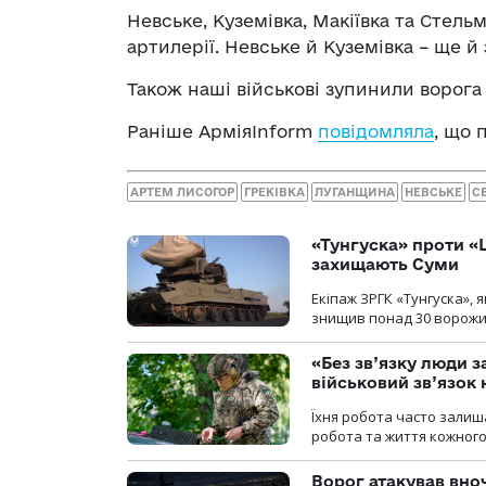
Невське, Куземівка, Макіївка та Стельм
артилерії. Невське й Куземівка – ще й 
Також наші військові зупинили ворога 
Раніше АрміяInform
повідомляла
, що 
АРТЕМ ЛИСОГОР
ГРЕКІВКА
ЛУГАНЩИНА
НЕВСЬКЕ
С
«Тунгуска» проти «Ш
захищають Суми
Екіпаж ЗРГК «Тунгуска»,
знищив понад 30 ворожих
«Без зв’язку люди 
військовий зв’язо
Їхня робота часто залиш
робота та життя кожного
Ворог атакував вно