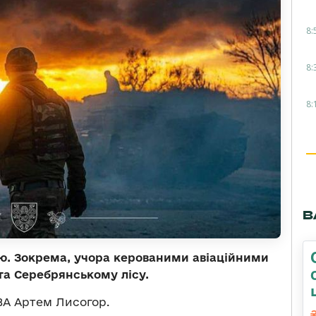
8:
8:
8:
В
ію. Зокрема, учора керованими авіаційними
та Серебрянському лісу.
ВА Артем Лисогор.