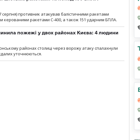
00 7 серпня) противник атакував балістичними ракетами
ми керованими ракетами С-400, а також 151 ударним БПЛА.
инила пожежі у двох районах Києва: 4 людини
лонському районах столиці через ворожу атаку спалахнули
аждалих уточнюються.