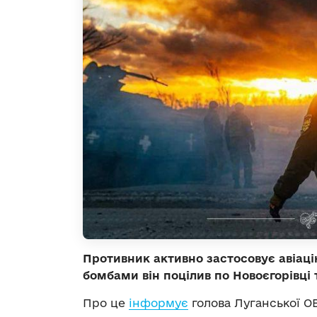
Противник активно застосовує авіац
бомбами він поцілив по Новоєгорівці 
Про це
інформує
голова Луганської О