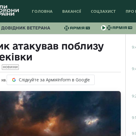
ГОЛОВНА
ВАКАНСІЇ
СОЦЗАХИСТ
ПРО 
ДОВІДНИК ВЕТЕРАНА
ик атакував поблизу
9:
еківки
НОВИНИ
9:
Слідкуйте за АрміяInform в Google
1
хв.
9:
9:
9: