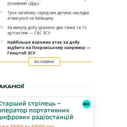
(позивний «Дід»)
51
Троє загиблих, серед них дитина: наслідки
атаки росії на Київщину
34
За минулу добу уражено два танки та 12
артсистем — СБС ЗСУ
17
Найбільше ворожих атак за добу
відбито на Покровському напрямку —
Генштаб ЗСУ
ВСІ НОВИНИ
АКАНСІЇ
Старший стрілець –
оператор портативних
цифрових радіостанцій
від 22000 до 52000 грн