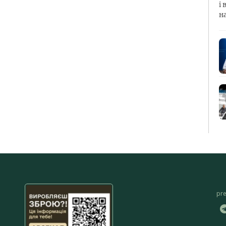
і 
н
pr