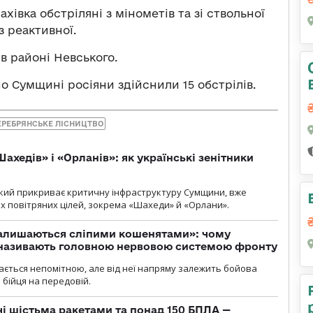
ахівка обстріляні з мінометів та зі ствольної
з реактивної.
в районі Невського.
по Сумщині росіяни здійснили 15 обстрілів.
ЕРЕБРЯНСЬКЕ ЛІСНИЦТВО
ахедів» і «Орланів»: як українські зенітники
 який прикриває критичну інфраструктуру Сумщини, вже
 повітряних цілей, зокрема «Шахеди» й «Орлани».
залишаються сліпими кошенятами»: чому
к називають головною нервовою системою фронту
ається непомітною, але від неї напряму залежить бойова
 бійця на передовій.
чі шістьма ракетами та понад 150 БПЛА —