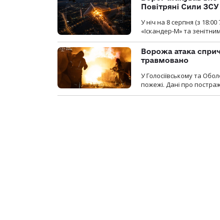
Повітряні Сили ЗСУ
У ніч на 8 серпня (з 18:
«Іскандер-М» та зенітни
Ворожа атака сприч
травмовано
У Голосіївському та Обо
пожежі. Дані про постр