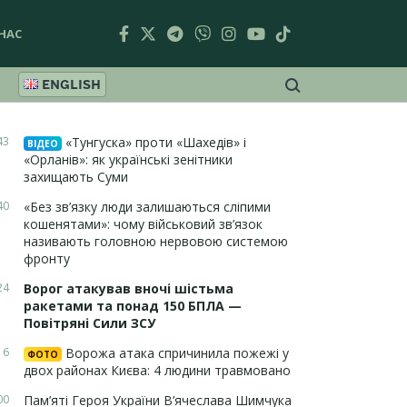
НАС
ENGLISH
43
«Тунгуска» проти «Шахедів» і
ВІДЕО
«Орланів»: як українські зенітники
захищають Суми
40
«Без зв’язку люди залишаються сліпими
кошенятами»: чому військовий зв’язок
називають головною нервовою системою
фронту
24
Ворог атакував вночі шістьма
ракетами та понад 150 БПЛА —
Повітряні Сили ЗСУ
16
Ворожа атака спричинила пожежі у
ФОТО
двох районах Києва: 4 людини травмовано
00
Пам’яті Героя України В’ячеслава Шимчука