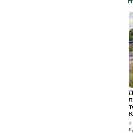
П
Д
п
т
К
С
К