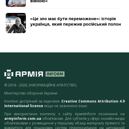
війною»
«Це зло має бути переможене»: історія
українця, який пережив російський полон
© 2018 - 2026, ІНФОРМАЦІЙНЕ АГЕНТСТВО,
Міністерство оборони України
Контент доступний за ліцензією
Creative Commons Attribution 4.0
International license
якщо не зазначено інше.
При використанні контенту з сайту АрміяInform посилання на
armyinform.com.ua
обов’язкове. Для суб’єктів у сфері онлайн-медіа
обов’язковим є розміщення у першому абзаці матеріалу прямого та
відкритого для пошукових систем гіперпосилання на цитований