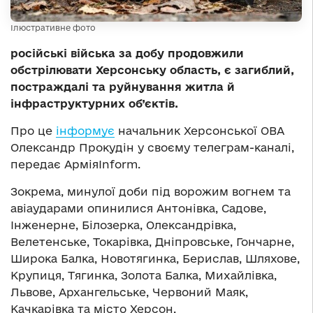
Ілюстративне фото
російські війська за добу продовжили
обстрілювати Херсонську область, є загиблий,
постраждалі та руйнування житла й
інфраструктурних об’єктів.
Про це
інформує
начальник Херсонської ОВА
Олександр Прокудін у своєму телеграм-каналі,
передає АрміяInform.
Зокрема, минулої доби під ворожим вогнем та
авіаударами опинилися Антонівка, Садове,
Інженерне, Білозерка, Олександрівка,
Велетенське, Токарівка, Дніпровське, Гончарне,
Широка Балка, Новотягинка, Берислав, Шляхове,
Крупиця, Тягинка, Золота Балка, Михайлівка,
Львове, Архангельське, Червоний Маяк,
Качкарівка та місто Херсон.