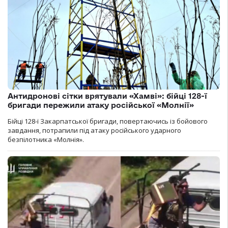
Антидронові сітки врятували «Хамві»: бійці 128-ї
бригади пережили атаку російської «Молнії»
Бійці 128-ї Закарпатської бригади, повертаючись із бойового
завдання, потрапили під атаку російського ударного
безпілотника «Молнія».