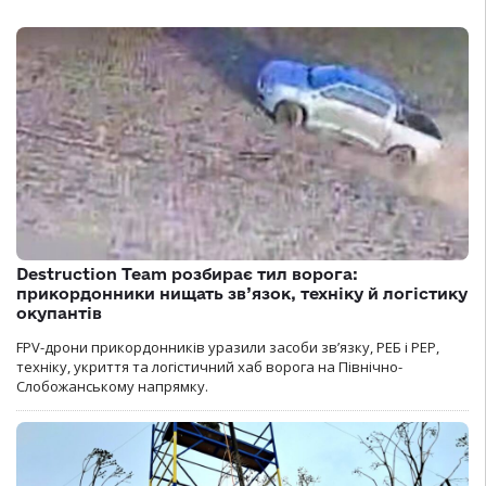
Destruction Team розбирає тил ворога:
прикордонники нищать зв’язок, техніку й логістику
окупантів
FPV-дрони прикордонників уразили засоби зв’язку, РЕБ і РЕР,
техніку, укриття та логістичний хаб ворога на Північно-
Слобожанському напрямку.