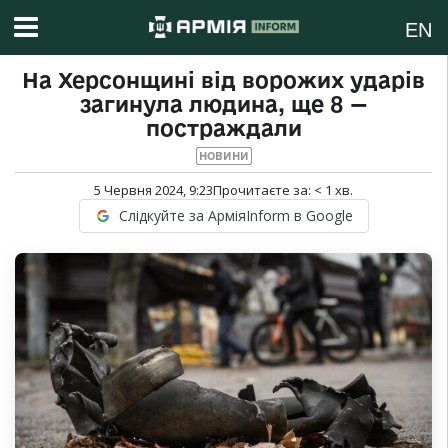
EN
На Херсонщині від ворожих ударів
загинула людина, ще 8 —
постраждали
НОВИНИ
5 Червня 2024, 9:23
Прочитаєте за:
< 1
хв.
Слідкуйте за АрміяInform в Google