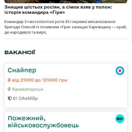
Знищив шістьох росіян, а сімох взяв у полон:
історія командира «Гіря»
Командир 3-ї мотопіхотної роти 43-ї окремої механізованої
бригади Олексій із позивним «Гіря» захищає Харківщину — край,
де народився та виріс.
ВАКАНСІЇ
Снайпер
від 21000 до 121000 грн
Краматорськ
81 ОАеМБр
Пожежний,
військовослужбовець