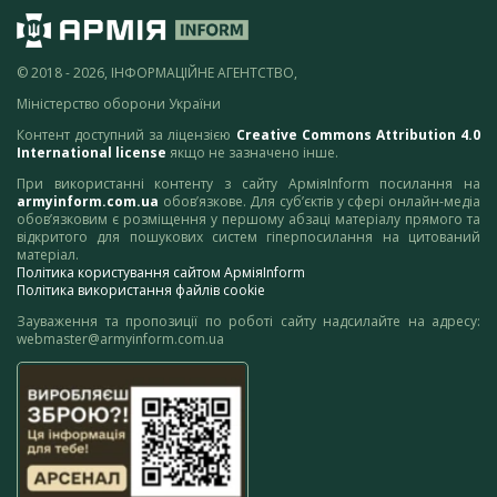
© 2018 - 2026, ІНФОРМАЦІЙНЕ АГЕНТСТВО,
Міністерство оборони України
Контент доступний за ліцензією
Creative Commons Attribution 4.0
International license
якщо не зазначено інше.
При використанні контенту з сайту АрміяInform посилання на
armyinform.com.ua
обов’язкове. Для суб’єктів у сфері онлайн-медіа
обов’язковим є розміщення у першому абзаці матеріалу прямого та
відкритого для пошукових систем гіперпосилання на цитований
матеріал.
Політика користування сайтом АрміяInform
Політика використання файлів cookie
Зауваження та пропозиції по роботі сайту надсилайте на адресу:
webmaster@armyinform.com.ua