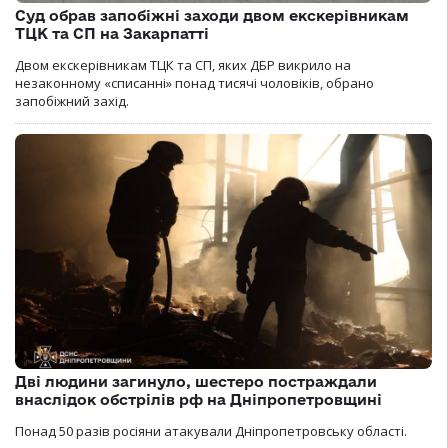
Суд обрав запобіжні заходи двом екскерівникам
ТЦК та СП на Закарпатті
Двом екскерівникам ТЦК та СП, яких ДБР викрило на
незаконному «списанні» понад тисячі чоловіків, обрано
запобіжний захід.
Дві людини загинуло, шестеро постраждали
внаслідок обстрілів рф на Дніпропетровщині
Понад 50 разів росіяни атакували Дніпропетровську області.