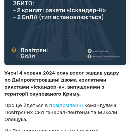
Уночі 4 червня 2024 року ворог завдав удару
по Дніпропетровщині двома крилатими
ракетами «іскандер-к», випущеними з
території окупованого Криму.
Про це йдеться в
повідомленні
командувача
Повітряних Сил генерал-лейтенанта Миколи
Олещука.
На Дніпропетровщині зенітні ракетні