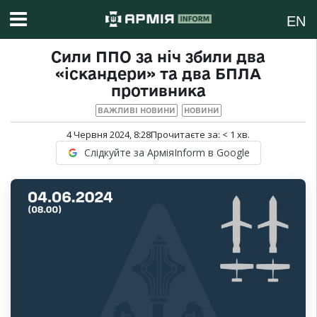
EN
Сили ППО за ніч збили два
«іскандери» та два БПЛА
противника
ВАЖЛИВІ НОВИНИ
НОВИНИ
4 Червня 2024, 8:28
Прочитаєте за:
< 1
хв.
Слідкуйте за АрміяInform в Google