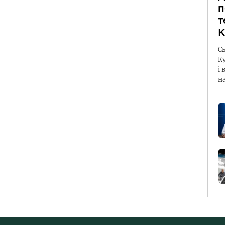
п
т
К
С
К
і 
н