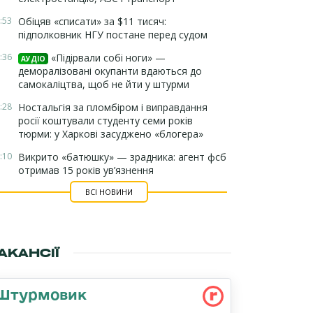
:53
Обіцяв «списати» за $11 тисяч:
підполковник НГУ постане перед судом
:36
«Підірвали собі ноги» —
АУДІО
деморалізовані окупанти вдаються до
самокаліцтва, щоб не йти у штурми
:28
Ностальгія за пломбіром і виправдання
росії коштували студенту семи років
тюрми: у Харкові засуджено «блогера»
:10
Викрито «батюшку» — зрадника: агент фсб
отримав 15 років ув’язнення
ВСІ НОВИНИ
АКАНСІЇ
Штурмовик