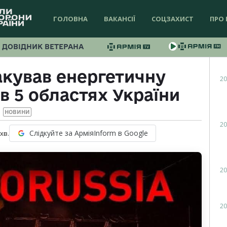
ГОЛОВНА
ВАКАНСІЇ
СОЦЗАХИСТ
ПРО 
ДОВІДНИК ВЕТЕРАНА
акував енергетичну
20
в 5 областях України
НОВИНИ
20
Слідкуйте за АрміяInform в Google
хв.
20
20