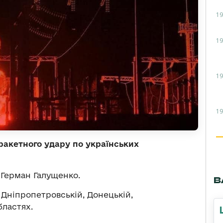
19
19
19
19
 ракетного удару по українських
 Герман Галущенко.
В
, Дніпропетровській, Донецькій,
бластях.