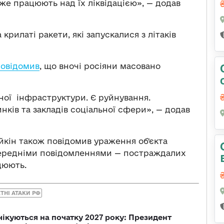
же працюють над їх ліквідацією», — додав
крилаті ракети, які запускалися з літаків
овідомив
, що вночі росіяни масовано
чної інфраструктури. Є руйнування.
ків та закладів соціальної сфери», — додав
йкін також повідомив ураження обʼєкта
передніми повідомленнями — постраждалих
цюють.
ТНІ АТАКИ РФ
чікуються на початку 2027 року: Президент