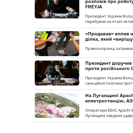
розповів про робот
FREYJA
Президент України Воло
перебуває на етапі актив
«Продавав» вплив н
ділка, який «виріш
Правоохоронці затримал
Президент доручив 
проти російського
Президент України Воло
санкційної політики проти
На Луганщині Apach
електростанцію, АЗ
Оператори ББпС Apachi 8
Луганщині завдали ударів