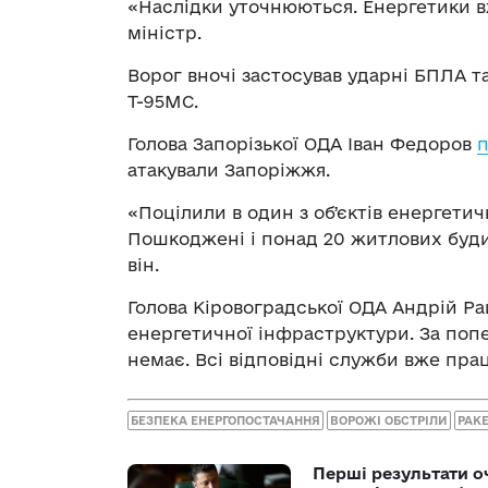
«Наслідки уточнюються. Енергетики в
міністр.
Ворог вночі застосував ударні БПЛА та 
Т-95МС.
Голова Запорізької ОДА Іван Федоров
п
атакували Запоріжжя.
«Поцілили в один з обʼєктів енергети
Пошкоджені і понад 20 житлових будин
він.
Голова Кіровоградської ОДА Андрій Ра
енергетичної інфраструктури. За по
немає. Всі відповідні служби вже пра
БЕЗПЕКА ЕНЕРГОПОСТАЧАННЯ
ВОРОЖІ ОБСТРІЛИ
РАКЕ
Перші результати о