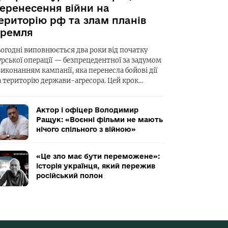
еренесення війни на
ериторію рф та злам планів
ремля
ьогодні виповнюється два роки від початку
урської операції — безпрецедентної за задумом
виконанням кампанії, яка перенесла бойові дії
а територію держави-агресора. Цей крок…
Актор і офіцер Володимир
Ращук: «Воєнні фільми не мають
нічого спільного з війною»
«Це зло має бути переможене»:
історія українця, який пережив
російський полон