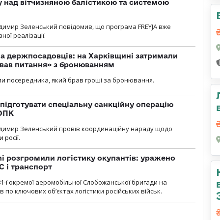
у над вітчизняною балістикою та системою
димир Зеленський повідомив, що програма FREYJA вже
ної реалізації.
а держпосадовців: на Харківщині затримали
ував питання» з бронюванням
и посередника, який брав гроші за бронювання.
підготувати спеціальну санкційну операцію
 ОПК
димир Зеленський провів координаційну нараду щодо
 росії.
i розгромили логістику окупантів: уражено
С і транспорт
1-ї окремої аеромобільної Слобожанської бригади на
 по ключових об’єктах логістики російських військ.