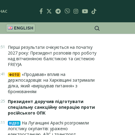
НАС
ENGLISH
:51
Перші результати очікуються на початку
2027 року: Президент розповів про роботу
над вітчизняною балістикою та системою
FREYJA
:41
«Продавав» вплив на
ФОТО
держпосадовців: на Харківщині затримали
ділка, який «вирішував питання» з
бронюванням
:25
Президент доручив підготувати
спеціальну санкційну операцію проти
російського ОПК
:11
На Луганщині Apachi розгромили
ВІДЕО
логістику окупантів: уражено
електростанцію, АЗС і транспорт