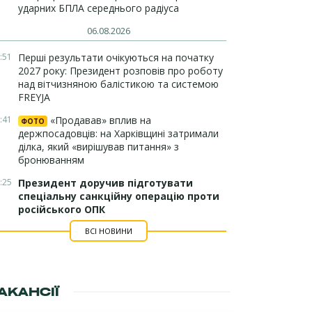
ударних БПЛА середнього радіуса
06.08.2026
:51
Перші результати очікуються на початку
2027 року: Президент розповів про роботу
над вітчизняною балістикою та системою
FREYJA
:41
«Продавав» вплив на
ФОТО
держпосадовців: на Харківщині затримали
ділка, який «вирішував питання» з
бронюванням
:25
Президент доручив підготувати
спеціальну санкційну операцію проти
російського ОПК
ВСІ НОВИНИ
АКАНСІЇ