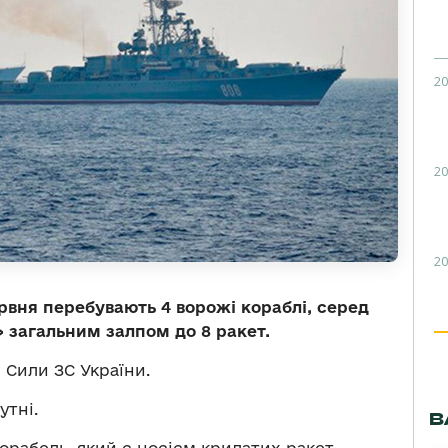
20
20
20
рвня перебувають 4 ворожі кораблі, серед
» загальним залпом до 8 ракет.
 Сили ЗС України.
утні.
В