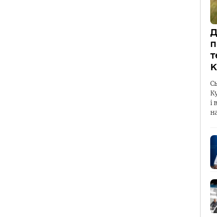
Д
п
т
К
С
К
і 
н