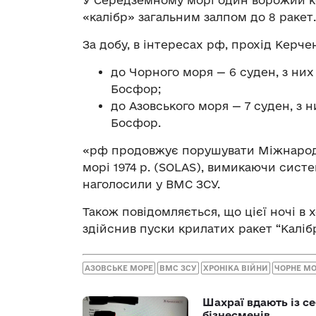
У Середземному морі один ворожий ко
«калібр» загальним залпом до 8 ракет.
За добу, в інтересах рф, прохід Керч
до Чорного моря — 6 суден, з ни
Босфор;
до Азовського моря — 7 суден, з
Босфор.
«рф продовжує порушувати Міжнародн
морі 1974 р. (SOLAS), вимикаючи систе
наголосили у ВМС ЗСУ.
Також повідомляється, що цієї ночі в 
здійснив пуски крилатих ракет “Калібр
АЗОВСЬКЕ МОРЕ
ВМС ЗСУ
ХРОНІКА ВІЙНИ
ЧОРНЕ М
Шахраї вдають із се
бізнесменів