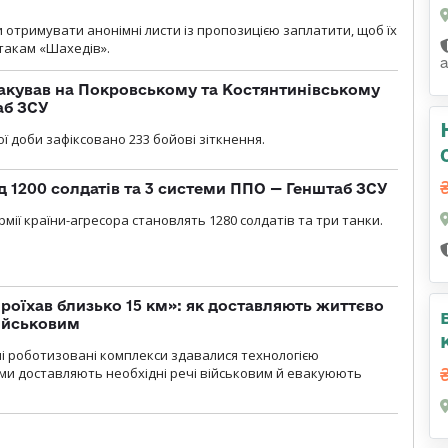
и отримувати анонімні листи із пропозицією заплатити, щоб їх
атакам «Шахедів».
акував на Покровському та Костянтинівському
аб ЗСУ
ї доби зафіксовано 233 бойові зіткнення.
д 1200 солдатів та 3 системи ППО — Генштаб ЗСУ
мії країни-агресора становлять 1280 солдатів та три танки.
проїхав близько 15 км»: як доставляють життєво
військовим
ні роботизовані комплекси здавалися технологією
ми доставляють необхідні речі військовим й евакуюють