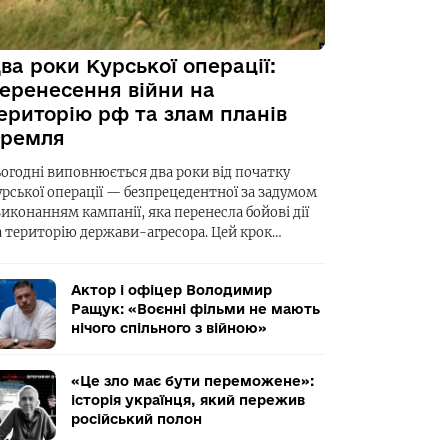
ва роки Курської операції:
еренесення війни на
ериторію рф та злам планів
ремля
ьогодні виповнюється два роки від початку
урської операції — безпрецедентної за задумом
виконанням кампанії, яка перенесла бойові дії
а територію держави-агресора. Цей крок…
Актор і офіцер Володимир
Ращук: «Воєнні фільми не мають
нічого спільного з війною»
«Це зло має бути переможене»:
історія українця, який пережив
російський полон