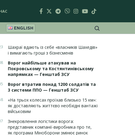
НАС
ENGLISH
23
Шахраї вдають із себе «власників Шахедів»
і вимагають гроші з бізнесменів
08
Ворог найбільше атакував на
Покровському та Костянтинівському
напрямках — Генштаб ЗСУ
35
Ворог втратив понад 1200 солдатів та
3 системи ППО — Генштаб ЗСУ
58
«На трьох колесах проїхав близько 15 км»:
як доставляють життєво необхідні вантажі
військовим
37
Знекровлення логістики ворога:
представник компанії-виробника про те,
як програма Міноборони змінює ринок