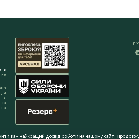
pr
ons
не
orm
Для
м є
 та
 на
 на
чити вам найкращий досвід роботи на нашому сайті. Продовжу