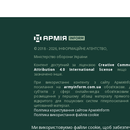
© 2018 - 2026, ІНФОРМАЦІЙНЕ АГЕНТСТВО,
Міністерство оборони України
Контент доступний за ліцензією
Creative Comm
Attribution 4.0 International license
якщо 
зазначено інше.
При використанні контенту з сайту АрміяInf
посилання на
armyinform.com.ua
обов’язкове. 
суб’єктів у сфері онлайн-медіа обов’язкови
розміщення у першому абзаці матеріалу прямого
відкритого для пошукових систем гіперпосилання
цитований матеріал.
Політика користування сайтом АрміяInform
Політика використання файлів cookie
Зауваження та пропозиції по роботі сайту надсилайте
Ми використовуємо файли cookie, щоб забезпе
адресу:
webmaster@armyinform.com.ua