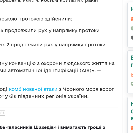
рабель, який є носієм крилатих ракет
енською протокою здійснили:
х 5 продовжили рух у напрямку протоки
 них 2 продовжили рух у напрямку протоки
у конвенцію з охорони людського життя на
ми автоматичної ідентифікації (AIS)», —
ході
комбінованої атаки
з Чорного моря ворог
” у бік південних регіонів України.
ОРЕ
бе «власників Шахедів» і вимагають гроші з