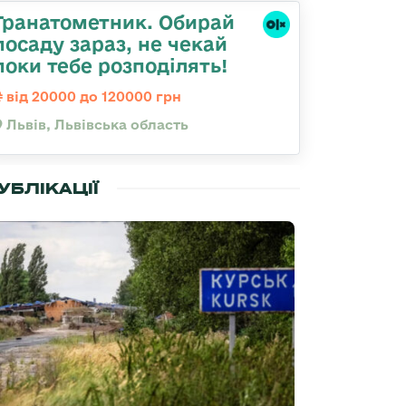
Гранатометник. Обирай
посаду зараз, не чекай
поки тебе розподілять!
від 20000 до 120000 грн
Львів, Львівська область
УБЛІКАЦІЇ