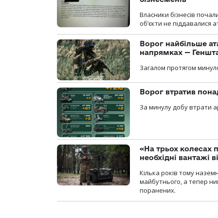
Власники бізнесів почал
об’єкти не піддавалися 
Ворог найбільше ат
напрямках — Геншт
Загалом протягом минуло
Ворог втратив пона
За минулу добу втрати ар
«На трьох колесах 
необхідні вантажі 
Кілька років тому назем
майбутнього, а тепер ни
поранених.