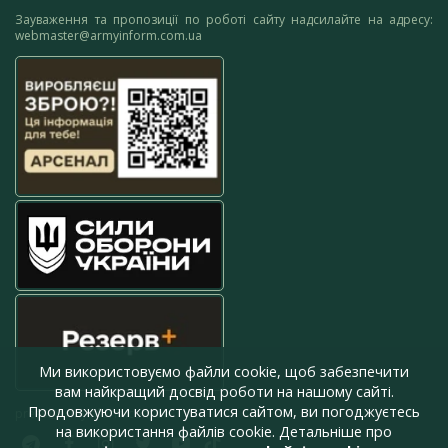
Зауваження та пропозиції по роботі сайту надсилайте на адресу:
webmaster@armyinform.com.ua
Ми використовуємо файли cookie, щоб забезпечити
вам найкращий досвід роботи на нашому сайті.
Продовжуючи користуватися сайтом, ви погоджуєтесь
press@armyinform.com.ua
на використання файлів cookie. Детальніше про