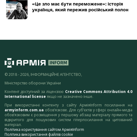
«Це зло має бути переможене»: історія
українця, який пережив російський полон
© 2018 - 2026, ІНФОРМАЦІЙНЕ АГЕНТСТВО,
Міністерство оборони України
Контент доступний за ліцензією
Creative Commons Attribution 4.0
International license
якщо не зазначено інше.
При використанні контенту з сайту АрміяInform посилання на
armyinform.com.ua
обов’язкове. Для суб’єктів у сфері онлайн-медіа
обов’язковим є розміщення у першому абзаці матеріалу прямого та
відкритого для пошукових систем гіперпосилання на цитований
матеріал.
Політика користування сайтом АрміяInform
Політика використання файлів cookie