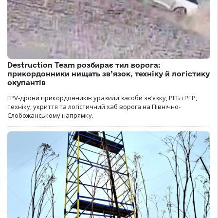
Destruction Team розбирає тил ворога:
прикордонники нищать зв’язок, техніку й логістику
окупантів
FPV-дрони прикордонників уразили засоби зв’язку, РЕБ і РЕР,
техніку, укриття та логістичний хаб ворога на Північно-
Слобожанському напрямку.