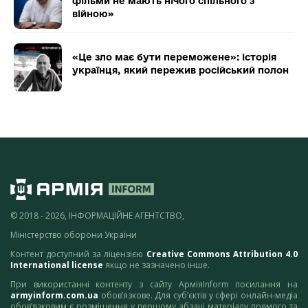
фільми не мають нічого спільного з
війною»
«Це зло має бути переможене»: історія
українця, який пережив російський полон
© 2018 - 2026, ІНФОРМАЦІЙНЕ АГЕНТСТВО,
Міністерство оборони України
Контент доступний за ліцензією
Creative Commons Attribution 4.0
International license
якщо не зазначено інше.
При використанні контенту з сайту АрміяInform посилання на
armyinform.com.ua
обов’язкове. Для суб’єктів у сфері онлайн-медіа
обов’язковим є розміщення у першому абзаці матеріалу прямого та