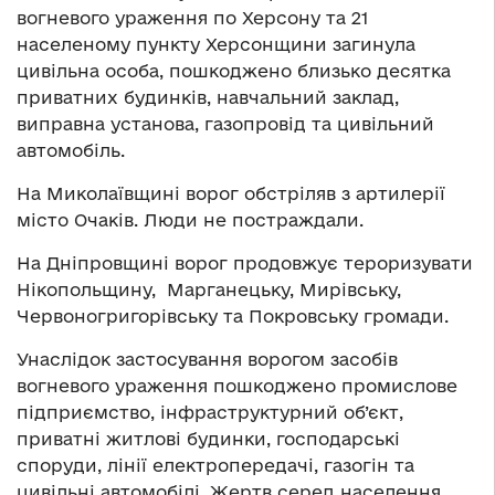
вогневого ураження по Херсону та 21
населеному пункту Херсонщини загинула
цивільна особа, пошкоджено близько десятка
приватних будинків, навчальний заклад,
виправна установа, газопровід та цивільний
автомобіль.
На Миколаївщині ворог обстріляв з артилерії
місто Очаків. Люди не постраждали.
На Дніпровщині ворог продовжує тероризувати
Нікопольщину, Марганецьку, Мирівську,
Червоногригорівську та Покровську громади.
Унаслідок застосування ворогом засобів
вогневого ураження пошкоджено промислове
підприємство, інфраструктурний об’єкт,
приватні житлові будинки, господарські
споруди, лінії електропередачі, газогін та
цивільні автомобілі. Жертв серед населення