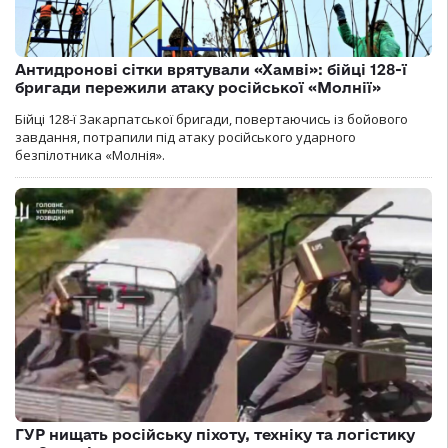
Антидронові сітки врятували «Хамві»: бійці 128-ї
бригади пережили атаку російської «Молнії»
Бійці 128-ї Закарпатської бригади, повертаючись із бойового
завдання, потрапили під атаку російського ударного
безпілотника «Молнія».
ГУР нищать російську піхоту, техніку та логістику