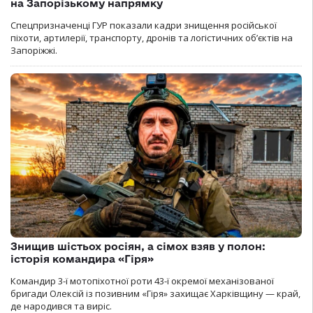
на Запорізькому напрямку
Спецпризначенці ГУР показали кадри знищення російської
піхоти, артилерії, транспорту, дронів та логістичних об’єктів на
Запоріжжі.
Знищив шістьох росіян, а сімох взяв у полон:
історія командира «Гіря»
Командир 3-ї мотопіхотної роти 43-ї окремої механізованої
бригади Олексій із позивним «Гіря» захищає Харківщину — край,
де народився та виріс.