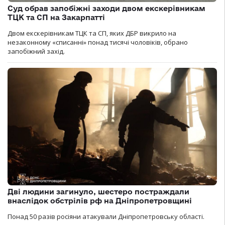
Суд обрав запобіжні заходи двом екскерівникам
ТЦК та СП на Закарпатті
Двом екскерівникам ТЦК та СП, яких ДБР викрило на
незаконному «списанні» понад тисячі чоловіків, обрано
запобіжний захід.
Дві людини загинуло, шестеро постраждали
внаслідок обстрілів рф на Дніпропетровщині
Понад 50 разів росіяни атакували Дніпропетровську області.