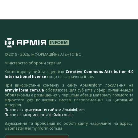
© 2018 - 2026, ІНФОРМАЦІЙНЕ АГЕНТСТВО,
Міністерство оборони України
Контент доступний за ліцензією
Creative Commons Attribution 4.0
International license
якщо не зазначено інше.
При використанні контенту з сайту АрміяInform посилання на
armyinform.com.ua
обов’язкове. Для суб’єктів у сфері онлайн-медіа
обов’язковим є розміщення у першому абзаці матеріалу прямого та
відкритого для пошукових систем гіперпосилання на цитований
матеріал.
Політика користування сайтом АрміяInform
Політика використання файлів cookie
Зауваження та пропозиції по роботі сайту надсилайте на адресу:
webmaster@armyinform.com.ua