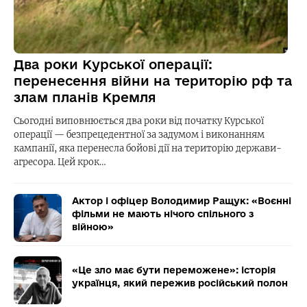
Два роки Курської операції:
перенесення війни на територію рф та
злам планів Кремля
Сьогодні виповнюється два роки від початку Курської
операції — безпрецедентної за задумом і виконанням
кампанії, яка перенесла бойові дії на територію держави-
агресора. Цей крок…
Актор і офіцер Володимир Ращук: «Воєнні
фільми не мають нічого спільного з
війною»
«Це зло має бути переможене»: історія
українця, який пережив російський полон