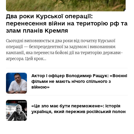
Два роки Курської операції:
перенесення війни на територію рф та
злам планів Кремля
Сьогодні виповнюється два роки від початку Курської
операції — безпрецедентної за задумом і виконанням
кампанії, яка перенесла бойові дії на територію держави-
агресора. Цей крок…
Актор і офіцер Володимир Ращук: «Воєнні
фільми не мають нічого спільного з
війною»
«Це зло має бути переможене»: історія
українця, який пережив російський полон