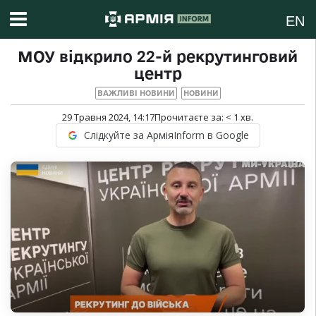
EN
МОУ відкрило 22-й рекрутинговий
центр
ВАЖЛИВІ НОВИНИ
НОВИНИ
29 Травня 2024, 14:17
Прочитаєте за:
< 1
хв.
Слідкуйте за АрміяInform в Google