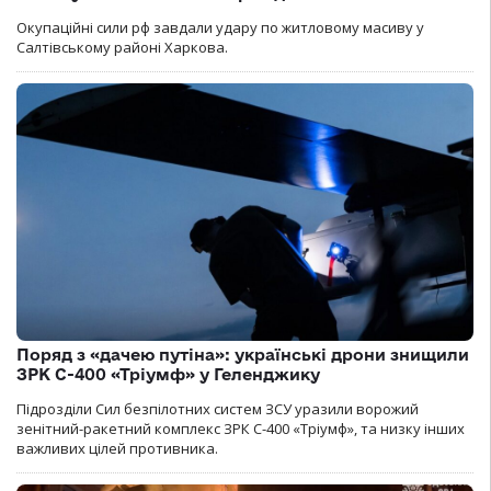
Окупаційні сили рф завдали удару по житловому масиву у
Салтівському районі Харкова.
Поряд з «дачею путіна»: українські дрони знищили
ЗРК С-400 «Тріумф» у Геленджику
Підрозділи Сил безпілотних систем ЗСУ уразили ворожий
зенітний-ракетний комплекс ЗРК С-400 «Тріумф», та низку інших
важливих цілей противника.