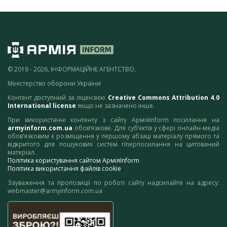
© 2018 - 2026, ІНФОРМАЦІЙНЕ АГЕНТСТВО,
Міністерство оборони України
Контент доступний за ліцензією
Creative Commons Attribution 4.0
International license
якщо не зазначено інше.
При використанні контенту з сайту АрміяInform посилання на
armyinform.com.ua
обов’язкове. Для суб’єктів у сфері онлайн-медіа
обов’язковим є розміщення у першому абзаці матеріалу прямого та
відкритого для пошукових систем гіперпосилання на цитований
матеріал.
Політика користування сайтом АрміяInform
Політика використання файлів cookie
Зауваження та пропозиції по роботі сайту надсилайте на адресу:
webmaster@armyinform.com.ua