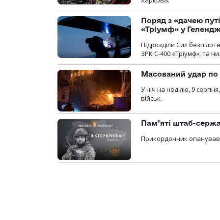
Харкова.
Поряд з «дачею пут
«Тріумф» у Геленд
Підрозділи Сил безпілот
ЗРК С-400 «Тріумф», та н
Масований удар по 
У ніч на неділю, 9 серпн
військ.
Пам’яті штаб-сержа
Прикордонник опанував 