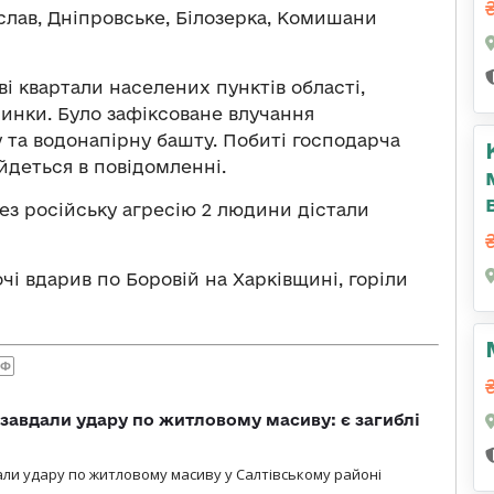
слав, Дніпровське, Білозерка, Комишани
ві квартали населених пунктів області,
инки. Було зафіксоване влучання
у та водонапірну башту. Побиті господарча
йдеться в повідомленні.
ез російську агресію 2 людини дістали
очі вдарив по Боровій на Харківщині, горіли
РФ
 завдали удару по житловому масиву: є загиблі
али удару по житловому масиву у Салтівському районі