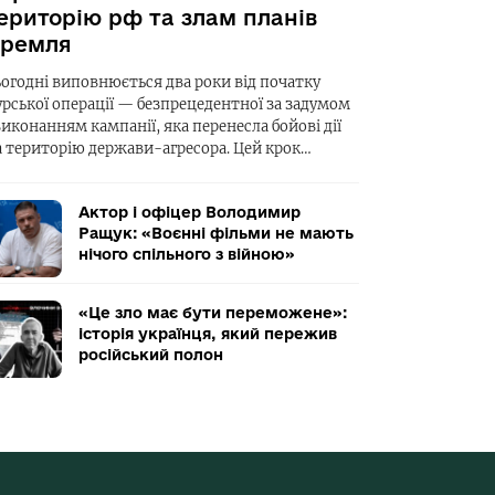
ериторію рф та злам планів
ремля
ьогодні виповнюється два роки від початку
урської операції — безпрецедентної за задумом
виконанням кампанії, яка перенесла бойові дії
а територію держави-агресора. Цей крок…
Актор і офіцер Володимир
Ращук: «Воєнні фільми не мають
нічого спільного з війною»
«Це зло має бути переможене»:
історія українця, який пережив
російський полон