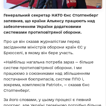
Генеральний секретар НАТО Єнс Столтенберг
запевнив, що країни Альянсу працюють над
забезпеченням України додатковими
системами протиповітряної оборони.
Про це він сказав журналістам перед
засіданням міністрів оборони країн ЄС у
Брюсселі, в якому він бере участь.
«Найбільш нагальна потреба зараз — більше
систем протиповітряної оборони. І ми
працюємо з союзниками над збільшенням
постачання боєприпасів, систем ППО і,
зокрема, комплексів Patriot», — сказав Єнс
Столтенберг.
За його словами, у цьому процесі є певний
прогрес, але Україні терміново потрібно більше