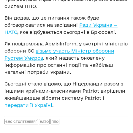
систем ППО.
Він додав, що це питання також буде
обговорюватися на засіданні
Ради Україна —
НАТО
, яке відбувається сьогодні в Брюсселі.
Як повідомляла АрміяInform, у зустрічі міністрів
оборони ЄС
візьме участь Міністр оборони
Рустем Умєров
, який надасть оновлену
інформацію про останні події та найбільш
нагальні потреби України.
Сьогодні стало відомо, що Нідерланди разом з
іншими країнами-власниками Patriot вирішили
якнайшвидше зібрати систему Patriot і
передати її Україні
.
ЄНС СТОЛТЕНБЕРГ
НАТО
ППО