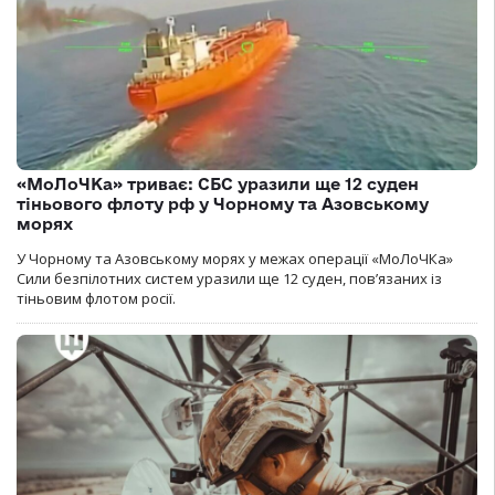
«МоЛоЧКа» триває: СБС уразили ще 12 суден
тіньового флоту рф у Чорному та Азовському
морях
У Чорному та Азовському морях у межах операції «МоЛоЧКа»
Сили безпілотних систем уразили ще 12 суден, пов’язаних із
тіньовим флотом росії.