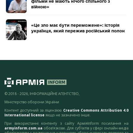
фільми не мають нічого спільного з
війною»
«Це зло має бути переможене»: історія
українця, який пережив російський полон
© 2018 - 2026, ІНФОРМАЦІЙНЕ АГЕНТСТВО,
Міністерство оборони України
Контент доступний за ліцензією
Creative Commons Attribution 4.0
International license
якщо не зазначено інше.
При використанні контенту з сайту АрміяInform посилання на
armyinform.com.ua
обов’язкове. Для суб’єктів у сфері онлайн-медіа
обов’язковим є розміщення у першому абзаці матеріалу прямого та