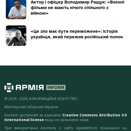
Актор і офіцер Володимир Ращук: «Воєнні
фільми не мають нічого спільного з
війною»
«Це зло має бути переможене»: історія
українця, який пережив російський полон
© 2018 - 2026, ІНФОРМАЦІЙНЕ АГЕНТСТВО,
Міністерство оборони України
Контент доступний за ліцензією
Creative Commons Attribution 4.0
International license
якщо не зазначено інше.
При використанні контенту з сайту АрміяInform посилання на