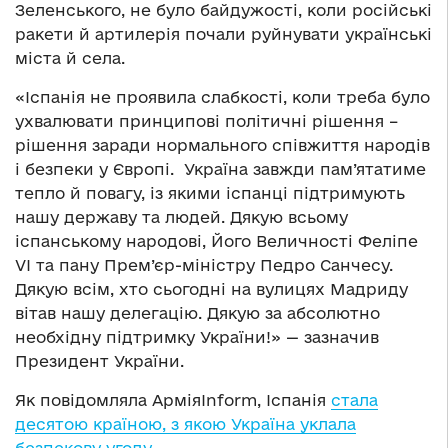
Зеленського, не було байдужості, коли російські
ракети й артилерія почали руйнувати українські
міста й села.
«Іспанія не проявила слабкості, коли треба було
ухвалювати принципові політичні рішення –
рішення заради нормального співжиття народів
і безпеки у Європі. Україна завжди пам’ятатиме
тепло й повагу, із якими іспанці підтримують
нашу державу та людей. Дякую всьому
іспанському народові, Його Величності Феліпе
VІ та пану Прем’єр-міністру Педро Санчесу.
Дякую всім, хто сьогодні на вулицях Мадриду
вітав нашу делегацію. Дякую за абсолютно
необхідну підтримку України!» — зазначив
Президент України.
Як повідомляла АрміяInform, Іспанія
стала
десятою країною, з якою Україна уклала