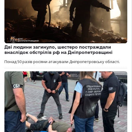
Дві людини загинуло, шестеро постраждали
внаслідок обстрілів рф на Дніпропетровщині
Понад 50 разів росіяни атакували Дніпропетровську області.