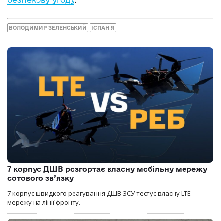
безпекову угоду
.
ВОЛОДИМИР ЗЕЛЕНСЬКИЙ
ІСПАНІЯ
7 корпус ДШВ розгортає власну мобільну мережу
сотового зв’язку
7 корпус швидкого реагування ДШВ ЗСУ тестує власну LTE-
мережу на лінії фронту.