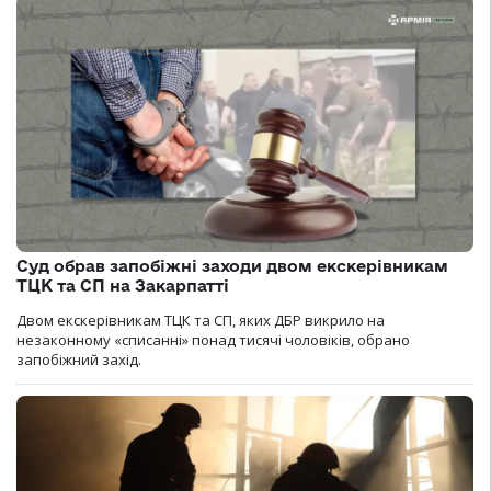
Суд обрав запобіжні заходи двом екскерівникам
ТЦК та СП на Закарпатті
Двом екскерівникам ТЦК та СП, яких ДБР викрило на
незаконному «списанні» понад тисячі чоловіків, обрано
запобіжний захід.