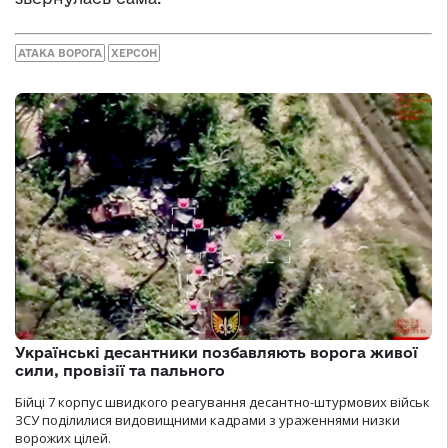
АТАКА ВОРОГА
ХЕРСОН
Українські десантники позбавляють ворога живої
сили, провізії та пального
Бійці 7 корпус швидкого реагування десантно-штурмових військ
ЗСУ поділилися видовищними кадрами з ураженнями низки
ворожих цілей.