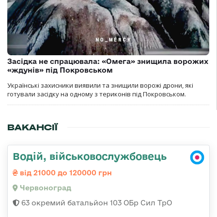
Засідка не спрацювала: «Омега» знищила ворожих
«ждунів» під Покровськом
Українські захисники виявили та знищили ворожі дрони, які
готували засідку на одному з териконів під Покровськом.
ВАКАНСІЇ
Водій, військовослужбовець
від 21000 до 120000 грн
Червоноград
63 окремий батальйон 103 ОБр Сил ТрО