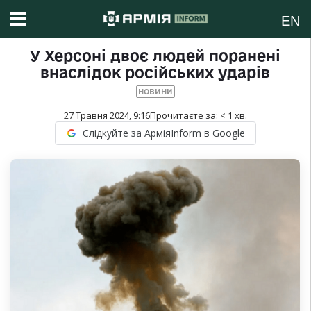
EN
У Херсоні двоє людей поранені
внаслідок російських ударів
НОВИНИ
27 Травня 2024, 9:16
Прочитаєте за:
< 1
хв.
Слідкуйте за АрміяInform в Google