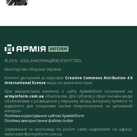
© 2018 - 2026, ІНФОРМАЦІЙНЕ АГЕНТСТВО,
Міністерство оборони України
Контент доступний за ліцензією
Creative Commons Attribution 4.0
International license
якщо не зазначено інше.
При використанні контенту з сайту АрміяInform посилання на
armyinform.com.ua
обов’язкове. Для суб’єктів у сфері онлайн-медіа
обов’язковим є розміщення у першому абзаці матеріалу прямого та
відкритого для пошукових систем гіперпосилання на цитований
матеріал.
Політика користування сайтом АрміяInform
Політика використання файлів cookie
Зауваження та пропозиції по роботі сайту надсилайте на адресу:
webmaster@armyinform.com.ua