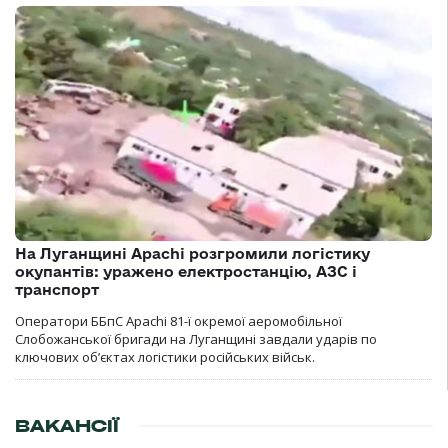
На Луганщині Apachi розгромили логістику
окупантів: уражено електростанцію, АЗС і
транспорт
Оператори ББпС Apachi 81-ї окремої аеромобільної
Слобожанської бригади на Луганщині завдали ударів по
ключових об’єктах логістики російських військ.
ВАКАНСІЇ