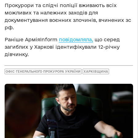
Прокурори та слідчі поліції вживають всіх
можливих та належних заходів для
документування воєнних злочинів, вчинених зс
рф.
Раніше АрміяInform
повідомляла,
що серед
загиблих у Харкові ідентифікували 12-річну
дівчинку.
ОФІС ГЕНЕРАЛЬНОГО ПРОКУРОРА УКРАЇНИ
ХАРКІВЩИНА