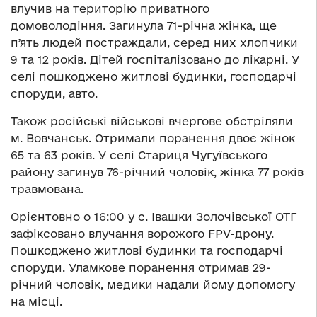
влучив на територію приватного
домоволодіння. Загинула 71-річна жінка, ще
пʼять людей постраждали, серед них хлопчики
9 та 12 років. Дітей госпіталізовано до лікарні. У
селі пошкоджено житлові будинки, господарчі
споруди, авто.
Також російські військові вчергове обстріляли
м. Вовчанськ. Отримали поранення двоє жінок
65 та 63 років. У селі Стариця Чугуївського
району загинув 76-річний чоловік, жінка 77 років
травмована.
Орієнтовно о 16:00 у с. Івашки Золочівської ОТГ
зафіксовано влучання ворожого FPV-дрону.
Пошкоджено житлові будинки та господарчі
споруди. Уламкове поранення отримав 29-
річний чоловік, медики надали йому допомогу
на місці.