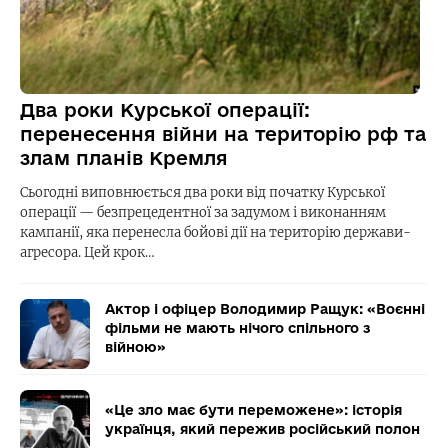
Два роки Курської операції:
перенесення війни на територію рф та
злам планів Кремля
Сьогодні виповнюється два роки від початку Курської
операції — безпрецедентної за задумом і виконанням
кампанії, яка перенесла бойові дії на територію держави-
агресора. Цей крок…
Актор і офіцер Володимир Ращук: «Воєнні
фільми не мають нічого спільного з
війною»
«Це зло має бути переможене»: історія
українця, який пережив російський полон