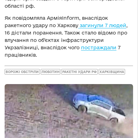
області рф.
Як повідомляла АрміяInform, внаслідок
ракетного удару по Харкову
загинули 7 людей
,
16 дістали поранення. Також стало відомо про
влучання по об’єктах інфраструктури
Укрзалізниці, внаслідок чого
постраждали
7
працівників.
ВОРОЖІ ОБСТРІЛИ
ЛЮБОТИН
РАКЕТНІ УДАРИ РФ
ХАРКІВЩИНА