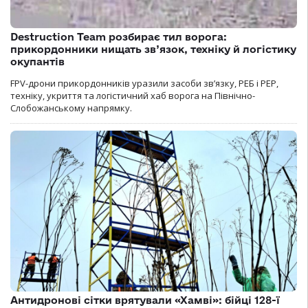
Destruction Team розбирає тил ворога:
прикордонники нищать зв’язок, техніку й логістику
окупантів
FPV-дрони прикордонників уразили засоби зв’язку, РЕБ і РЕР,
техніку, укриття та логістичний хаб ворога на Північно-
Слобожанському напрямку.
Антидронові сітки врятували «Хамві»: бійці 128-ї