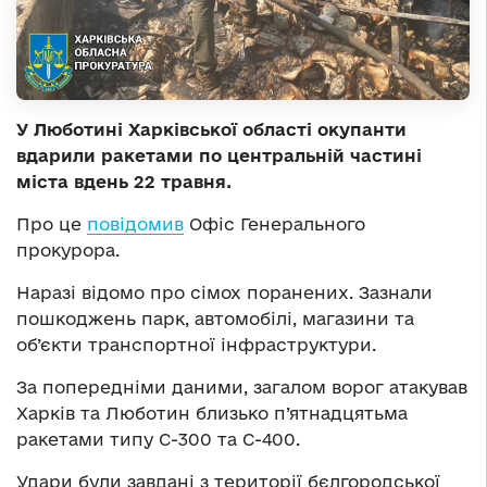
У Люботині Харківської області окупанти
вдарили ракетами по центральній частині
міста вдень 22 травня.
Про це
повідомив
Офіс Генерального
прокурора.
Наразі відомо про сімох поранених. Зазнали
пошкоджень парк, автомобілі, магазини та
об’єкти транспортної інфраструктури.
За попередніми даними, загалом ворог атакував
Харків та Люботин близько п’ятнадцятьма
ракетами типу С-300 та С-400.
Удари були завдані з території бєлгородської