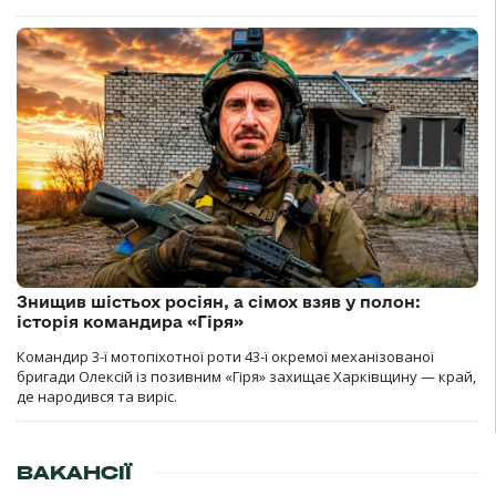
Знищив шістьох росіян, а сімох взяв у полон:
історія командира «Гіря»
Командир 3-ї мотопіхотної роти 43-ї окремої механізованої
бригади Олексій із позивним «Гіря» захищає Харківщину — край,
де народився та виріс.
ВАКАНСІЇ