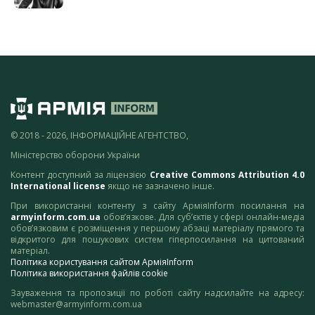
© 2018 - 2026, ІНФОРМАЦІЙНЕ АГЕНТСТВО,
Міністерство оборони України
Контент доступний за ліцензією
Creative Commons Attribution 4.0
International license
якщо не зазначено інше.
При використанні контенту з сайту АрміяInform посилання на
armyinform.com.ua
обов’язкове. Для суб’єктів у сфері онлайн-медіа
обов’язковим є розміщення у першому абзаці матеріалу прямого та
відкритого для пошукових систем гіперпосилання на цитований
матеріал.
Політика користування сайтом АрміяInform
Політика використання файлів cookie
Зауваження та пропозиції по роботі сайту надсилайте на адресу:
webmaster@armyinform.com.ua