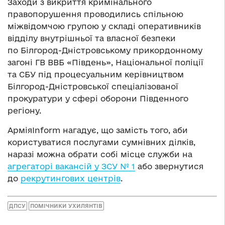
Заходи з викриття кримінального
правопорушення проводились спільною
міжвідомчою групою у складі оперативників
відділу внутрішньої та власної безпеки
по Білгород-Дністровському прикордонному
загоні ГВ ВВБ «Південь», Національної поліції
та СБУ під процесуальним керівництвом
Білгород-Дністровської спеціалізованої
прокуратури у сфері оборони Південного
регіону.
АрміяInform нагадує, що замість того, аби
користуватися послугами сумнівних ділків,
наразі можна обрати собі місце служби на
агрегаторі вакансій у ЗСУ № 1
або звернутися
до
рекрутингових центрів
.
ДПСУ
ПОМІЧНИКИ УХИЛЯНТІВ