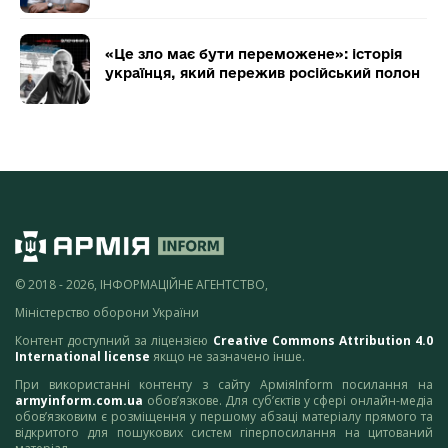
«Це зло має бути переможене»: історія
українця, який пережив російський полон
© 2018 - 2026, ІНФОРМАЦІЙНЕ АГЕНТСТВО,
Міністерство оборони України
Контент доступний за ліцензією
Creative Commons Attribution 4.0
International license
якщо не зазначено інше.
При використанні контенту з сайту АрміяInform посилання на
armyinform.com.ua
обов’язкове. Для суб’єктів у сфері онлайн-медіа
обов’язковим є розміщення у першому абзаці матеріалу прямого та
відкритого для пошукових систем гіперпосилання на цитований