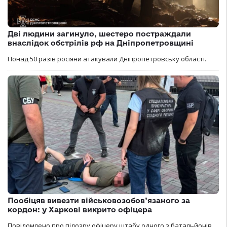
Дві людини загинуло, шестеро постраждали
внаслідок обстрілів рф на Дніпропетровщині
Понад 50 разів росіяни атакували Дніпропетровську області.
Пообіцяв вивезти військовозобов’язаного за
кордон: у Харкові викрито офіцера
Повідомлено про підозру офіцеру штабу одного з батальйонів