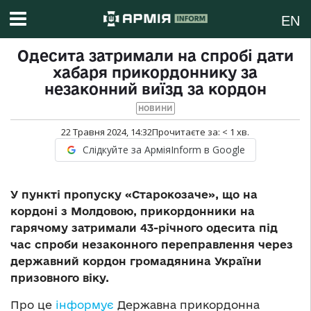
EN
Одесита затримали на спробі дати
хабаря прикордоннику за
незаконний виїзд за кордон
НОВИНИ
22 Травня 2024, 14:32
Прочитаєте за:
< 1
хв.
Слідкуйте за АрміяInform в Google
У пункті пропуску «Старокозаче», що на
кордоні з Молдовою, прикордонники на
гарячому затримали 43-річного одесита під
час спроби незаконного переправлення через
державний кордон громадянина України
призовного віку.
Про це
інформує
Державна прикордонна