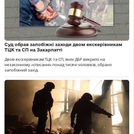
Суд обрав запобіжні заходи двом екскерівникам
ТЦК та СП на Закарпатті
Двом екскерівникам ТЦК та СП, яких ДБР викрило на
незаконному «списанні» понад тисячі чоловіків, обрано
запобіжний захід.