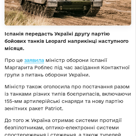
Іспанія передасть Україні другу партію
бойових танків Leopard наприкінці наступного
місяця.
Про це
заявила
міністр оборони Іспанії
Маргарита Роблес під час засідання Контактної
групи з питань оборони України.
Міністр також оголосила про постачання разом
із танками різних типів боєприпасів, включаючи
155-мм артилерійські снаряди та нову партію
зенітних ракет Patriot.
До того ж Україна отримає системи протидії
безпілотникам, оптико-електронні системи
спостереження і стеження, а також турелей