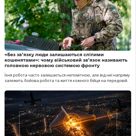
«Без зв’язку люди залишаються сліпими
кошенятами»: чому військовий зв’язок називають
головною нервовою системою фронту
Їхня робота часто залишається непомітною, але від неї напряму
залежить бойова робота та життя кожного бійця на передовій.