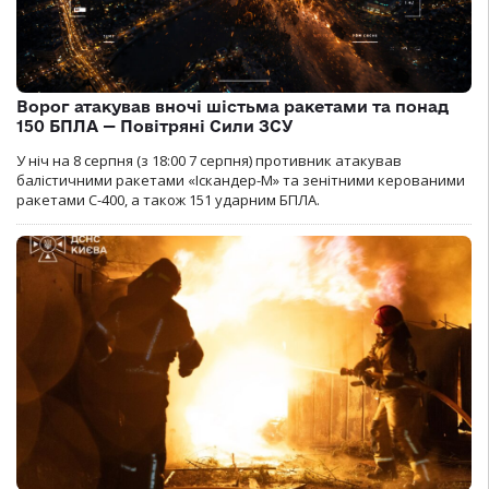
Ворог атакував вночі шістьма ракетами та понад
150 БПЛА — Повітряні Сили ЗСУ
У ніч на 8 серпня (з 18:00 7 серпня) противник атакував
балістичними ракетами «Іскандер-М» та зенітними керованими
ракетами С-400, а також 151 ударним БПЛА.