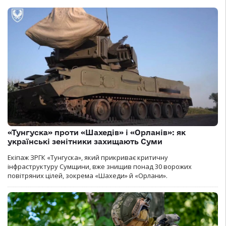
«Тунгуска» проти «Шахедів» і «Орланів»: як
українські зенітники захищають Суми
Екіпаж ЗРГК «Тунгуска», який прикриває критичну
інфраструктуру Сумщини, вже знищив понад 30 ворожих
повітряних цілей, зокрема «Шахеди» й «Орлани».