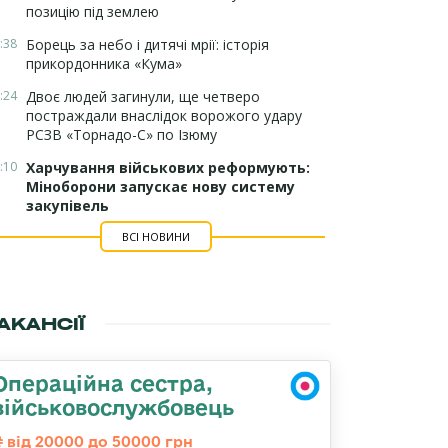
позицію під землею
:38
Борець за небо і дитячі мрії: історія
прикордонника «Кума»
:24
Двоє людей загинули, ще четверо
постраждали внаслідок ворожого удару
РСЗВ «Торнадо-С» по Ізюму
:10
Харчування військових реформують:
Міноборони запускає нову систему
закупівель
ВСІ НОВИНИ
АКАНСІЇ
Операційна сестра,
військовослужбовець
від 20000 до 50000 грн