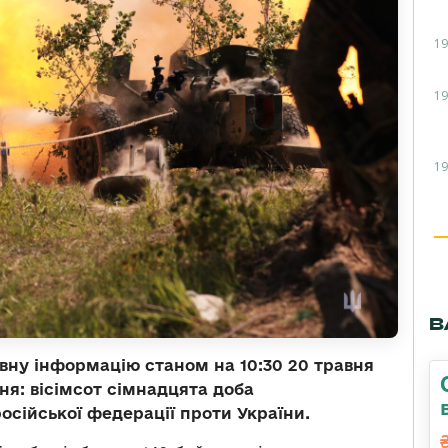
19
19
19
В
вну інформацію станом на 10:30 20 травня
ня: вісімсот сімнадцята доба
осійської федерації проти України.