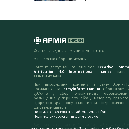
© 2018 - 2026, ІНФОРМАЦІЙНЕ АГЕНТСТВО,
Міністерство оборони України
Контент доступний за ліцензією
Creative Comm
Attribution 4.0 International license
якщо 
зазначено інше.
При використанні контенту з сайту АрміяInf
посилання на
armyinform.com.ua
обов’язкове. 
суб’єктів у сфері онлайн-медіа обов’язкови
розміщення у першому абзаці матеріалу прямого
відкритого для пошукових систем гіперпосилання
цитований матеріал.
Політика користування сайтом АрміяInform
Політика використання файлів cookie
Зауваження та пропозиції по роботі сайту надсилайте
Ми використовуємо файли cookie, щоб забезпе