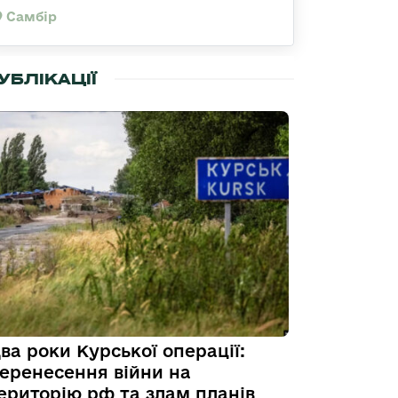
Самбір
УБЛІКАЦІЇ
ва роки Курської операції:
еренесення війни на
ериторію рф та злам планів