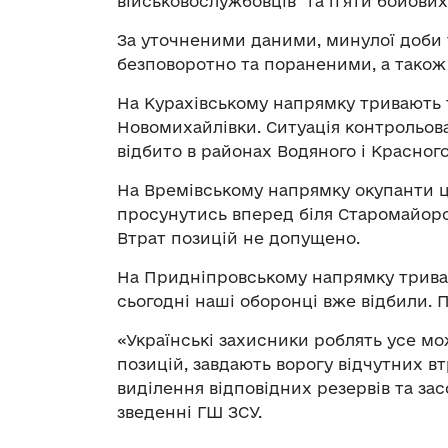
військовослужбовців та п’яти бойови
За уточненими даними, минулої доби т
безповоротно та пораненими, а також 
На Курахівському напрямку тривають 
Новомихайлівки. Ситуація контрольов
відбито в районах Водяного і Красного
На Времівському напрямку окупанти ц
просунутись вперед біля Старомайорсь
Втрат позицій не допущено.
На Придніпровському напрямку триває
сьогодні наші оборонці вже відбили. 
«Українські захисники роблять усе м
позицій, завдають ворогу відчутних 
виділення відповідних резервів та зас
зведенні ГШ ЗСУ.