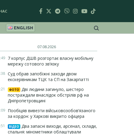
НАС
ENGLISH
07.08.2026
:49
7 корпус ДШВ розгортає власну мобільну
мережу сотового зв’язку
:38
Суд обрав запобіжні заходи двом
екскерівникам ТЦК та СП на Закарпатті
:21
Дві людини загинуло, шестеро
ФОТО
постраждали внаслідок обстрілів рф на
Дніпропетровщині
:09
Пообіцяв вивезти військовозобов’язаного
за кордон: у Харкові викрито офіцера
:51
Два запасні виходи, арсенал, склади,
ВІДЕО
спальня: мінометники облаштували