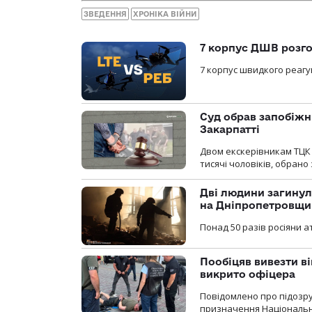
ЗВЕДЕННЯ
ХРОНІКА ВІЙНИ
7 корпус ДШВ розго
7 корпус швидкого реагу
Суд обрав запобіжн
Закарпатті
Двом екскерівникам ТЦК 
тисячі чоловіків, обрано
Дві людини загинул
на Дніпропетровщи
Понад 50 разів росіяни 
Пообіцяв вивезти ві
викрито офіцера
Повідомлено про підозр
призначення Національної 