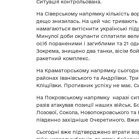
Ситуація контрольована.
На Сіверському напрямку кількість во
дещо знизилась. На цей час тривають 
намагаються витіснити українські підр
Минулої доби окупанти сплатили вели
осіб пораненими і загиблими та 21 оди
Зокрема, знищено два танки, вісім бо
ракетний комплекс.
На Краматорському напрямку сьогодні
районах Іванівського та Андріївки. Тр
Кліщіївки. Противник успіху не має. С
На Покровському напрямку наразі ситу
разів атакував позиції наших військ. Б
Лозової, Сокола, Новопокровського та
південно західніше Очеретиного. Вжив
Сьогодні вже підтверджено втрати вор