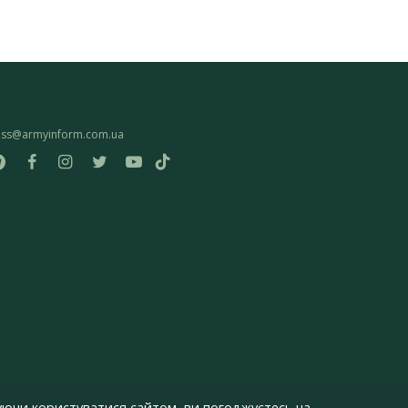
ess@armyinform.com.ua
ючи користуватися сайтом, ви погоджуєтесь на