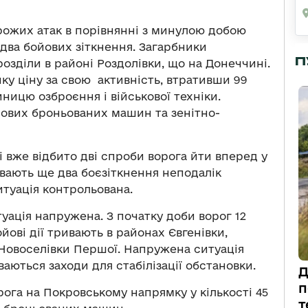
рожих атак в порівнянні з минулою добою
два бойових зіткнення. Загарбники
П
озділи в районі Роздолівки, що на Донеччині.
ку ціну за свою активність, втративши 99
ницю озброєння і військової техніки.
йових броньованих машин та зенітно-
 вже відбито дві спроби ворога йти вперед у
ивають ще два боєзіткнення неподалік
итуація контрольована.
ація напружена. З початку доби ворог 12
ойові дії тривають в районах Євгенівки,
 Новоселівки Першої. Напружена ситуація
аються заходи для стабілізації обстановки.
Д
п
ога на Покровському напрямку у кількості 45
т