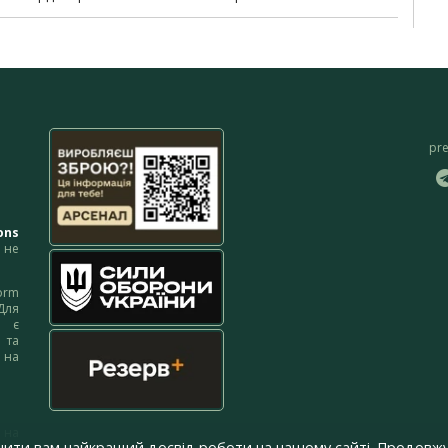
pr
ons
не
orm
Для
м є
 та
 на
 на
чити вам найкращий досвід роботи на нашому сайті. Продовжу