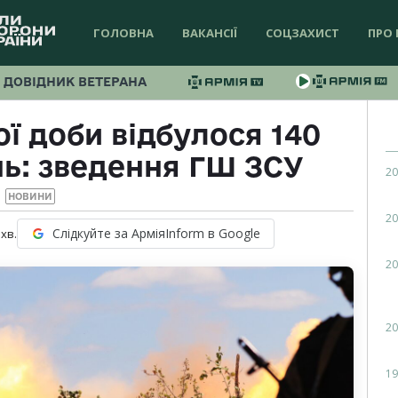
ГОЛОВНА
ВАКАНСІЇ
СОЦЗАХИСТ
ПРО 
ДОВІДНИК ВЕТЕРАНА
ї доби відбулося 140
нь: зведення ГШ ЗСУ
20
НОВИНИ
20
Слідкуйте за АрміяInform в Google
хв.
20
20
19