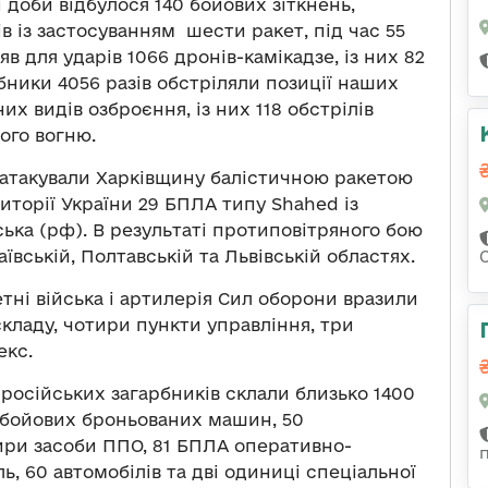
 доби відбулося 140 бойових зіткнень,
в із застосуванням шести ракет, під час 55
яв для ударів 1066 дронів-камікадзе, із них 82
ники 4056 разів обстріляли позиції наших
них видів озброєння, із них 118 обстрілів
ого вогню.
и атакували Харківщину балістичною ракетою
иторії України 29 БПЛА типу Shahed із
ька (рф). В результаті протиповітряного бою
ївській, Полтавській та Львівській областях.
тні війська і артилерія Сил оборони вразили
кладу, чотири пункти управління, три
екс.
 російських загарбників склали близько 1400
35 бойових броньованих машин, 50
тири засоби ППО, 81 БПЛА оперативно-
ь, 60 автомобілів та дві одиниці спеціальної