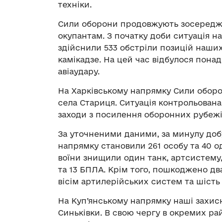
техніки.
Сили оборони продовжують зосереджув
окупантам. З початку доби ситуація на
здійснили 533 обстріли позицій наших
камікадзе. На цей час відбулося пона
авіаудару.
На Харківському напрямку Сили оборо
села Стариця. Ситуація контрольована.
заходи з посилення оборонних рубежі
За уточненими даними, за минулу добу
напрямку становили 261 особу та 40 о
воїни знищили один танк, артсистему,
та 13 БПЛА. Крім того, пошкоджено дв
вісім артилерійських систем та шість 
На Куп’янському напрямку наші захис
Синьківки. В свою чергу в окремих рай