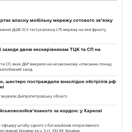
ртає власну мобільну мережу сотового зв’язку
вання ДШВ ЗСУ тестує власну LTE-мережу на лінії фронту.
і заходи двом екскерівникам ТЦК та СП на
та СП, яких ДБР викрило на незаконному «списанні» понад
 запобіжний захід.
о, шестеро постраждали внаслідок обстрілів рф
ні
атакували Дніпропетровську області.
йськовозобов’язаного за кордон: у Харкові
у офіцеру штабу одного з батальйонів оперативного
гвардії України за ч. 3 ст. 332 КК України.