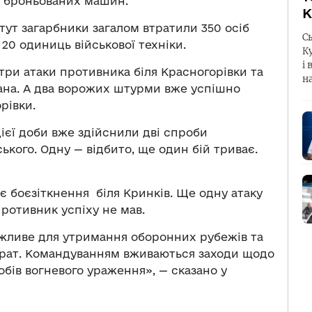
х броньованих машин.
К
ут загарбники загалом втратили 350 осіб
С
20 одиниць військової техніки.
К
і 
три атаки противника біля Красногорівки та
н
ана. А два ворожих штурми вже успішно
рівки.
ієї доби вже здійснили дві спроби
кого. Одну — відбито, ще один бій триває.
 боєзіткнення біля Кринків. Ще одну атаку
Противник успіху не мав.
ожливе для утримання оборонних рубежів та
втрат. Командуванням вживаються заходи щодо
обів вогневого ураження», — сказано у