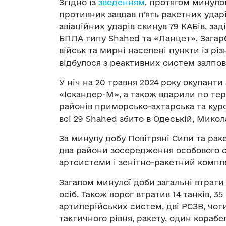
Згідно із
зведенням
, протягом минулої
противник завдав п’ять ракетних ударі
авіаційних ударів скинув 79 КАБів, заді
БПЛА типу Shahed та «Ланцет». Загарб
військ та мирні населені пункти із різ
відбулося з реактивних систем залпов
У ніч на 20 травня 2024 року окупант
«Іскандер-М», а також вдарили по тер
районів приморсько-ахтарська та курс
всі 29 Shahed збито в Одеській, Микола
За минулу добу Повітряні Сили та раке
два райони зосередження особового с
артсистеми і зенітно-ракетний компл
Загалом минулої доби загальні втрати
осіб. Також ворог втратив 14 танків, 
артилерійських систем, дві РСЗВ, чо
тактичного рівня, ракету, один корабел