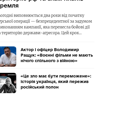
ремля
ьогодні виповнюється два роки від початку
урської операції — безпрецедентної за задумом
виконанням кампанії, яка перенесла бойові дії
а територію держави-агресора. Цей крок…
Актор і офіцер Володимир
Ращук: «Воєнні фільми не мають
нічого спільного з війною»
«Це зло має бути переможене»:
історія українця, який пережив
російський полон