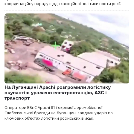
координаційну нараду щодо санкційної політики проти росії.
На Луганщині Apachi розгромили логістику
окупантів: уражено електростанцію, АЗС і
транспорт
Оператори ББпС Apachi 81-ї окремої аеромобільної
Слобожанської бригади на Луганщині завдали ударів по
ключових об’єктах логістики російських військ.