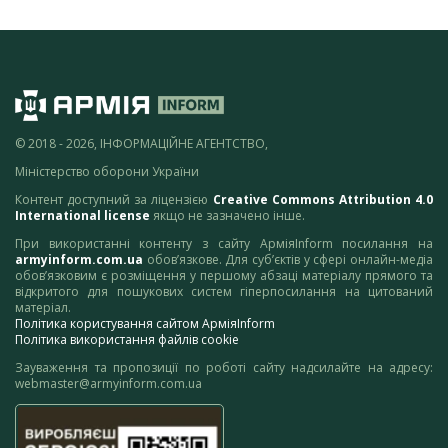
© 2018 - 2026, ІНФОРМАЦІЙНЕ АГЕНТСТВО,
Міністерство оборони України
Контент доступний за ліцензією
Creative Commons Attribution 4.0
International license
якщо не зазначено інше.
При використанні контенту з сайту АрміяInform посилання на
armyinform.com.ua
обов’язкове. Для суб’єктів у сфері онлайн-медіа
обов’язковим є розміщення у першому абзаці матеріалу прямого та
відкритого для пошукових систем гіперпосилання на цитований
матеріал.
Політика користування сайтом АрміяInform
Політика використання файлів cookie
Зауваження та пропозиції по роботі сайту надсилайте на адресу:
webmaster@armyinform.com.ua