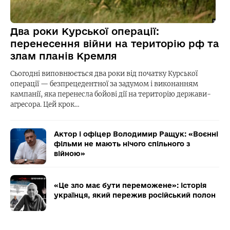
Два роки Курської операції:
перенесення війни на територію рф та
злам планів Кремля
Сьогодні виповнюється два роки від початку Курської
операції — безпрецедентної за задумом і виконанням
кампанії, яка перенесла бойові дії на територію держави-
агресора. Цей крок…
Актор і офіцер Володимир Ращук: «Воєнні
фільми не мають нічого спільного з
війною»
«Це зло має бути переможене»: історія
українця, який пережив російський полон