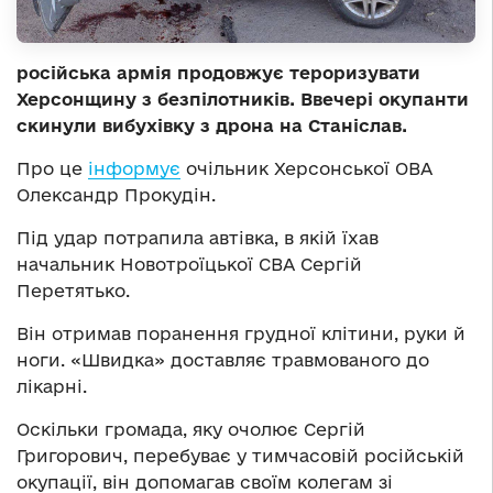
російська армія продовжує тероризувати
Херсонщину з безпілотників. Ввечері окупанти
скинули вибухівку з дрона на Станіслав.
Про це
інформує
очільник Херсонської ОВА
Олександр Прокудін.
Під удар потрапила автівка, в якій їхав
начальник Новотроїцької СВА Сергій
Перетятько.
Він отримав поранення грудної клітини, руки й
ноги. «Швидка» доставляє травмованого до
лікарні.
Оскільки громада, яку очолює Сергій
Григорович, перебуває у тимчасовій російській
окупації, він допомагав своїм колегам зі