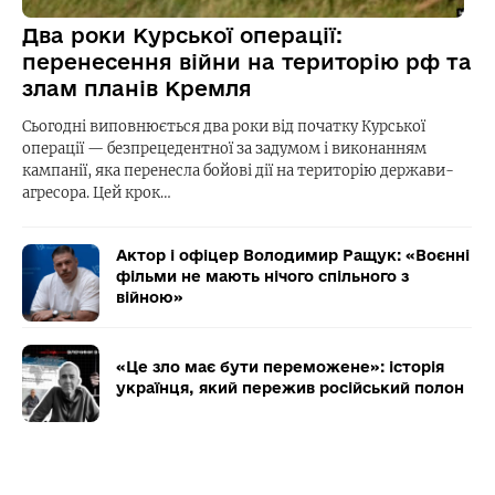
Два роки Курської операції:
перенесення війни на територію рф та
злам планів Кремля
Сьогодні виповнюється два роки від початку Курської
операції — безпрецедентної за задумом і виконанням
кампанії, яка перенесла бойові дії на територію держави-
агресора. Цей крок…
Актор і офіцер Володимир Ращук: «Воєнні
фільми не мають нічого спільного з
війною»
«Це зло має бути переможене»: історія
українця, який пережив російський полон