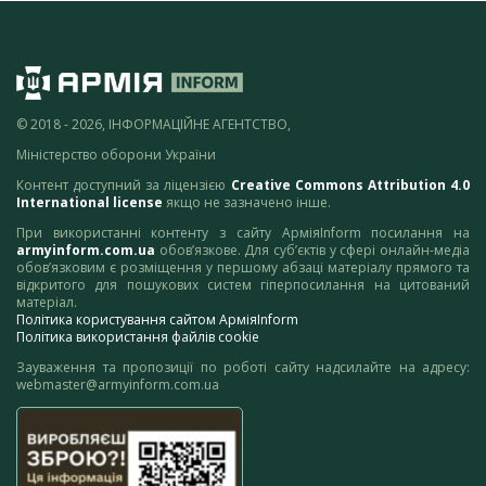
© 2018 - 2026, ІНФОРМАЦІЙНЕ АГЕНТСТВО,
Міністерство оборони України
Контент доступний за ліцензією
Creative Commons Attribution 4.0
International license
якщо не зазначено інше.
При використанні контенту з сайту АрміяInform посилання на
armyinform.com.ua
обов’язкове. Для суб’єктів у сфері онлайн-медіа
обов’язковим є розміщення у першому абзаці матеріалу прямого та
відкритого для пошукових систем гіперпосилання на цитований
матеріал.
Політика користування сайтом АрміяInform
Політика використання файлів cookie
Зауваження та пропозиції по роботі сайту надсилайте на адресу:
webmaster@armyinform.com.ua