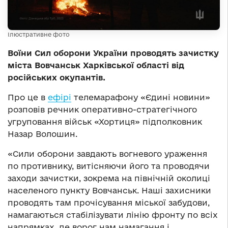
Ілюстративне фото
Воїни Сил оборони України проводять зачистку
міста Вовчанськ Харківської області від
російських окупантів.
Про це в
ефірі
телемарафону «Єдині новини»
розповів речник оперативно-стратегічного
угруповання військ «Хортиця» підполковник
Назар Волошин.
«Сили оборони завдають вогневого ураження
по противнику, витісняючи його та проводячи
заходи зачистки, зокрема на північній околиці
населеного пункту Вовчанськ. Наші захисники
проводять там прочісування міської забудови,
намагаються стабілізувати лінію фронту по всіх
напрямках, де ворог нам намагання і