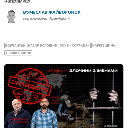
напрямках.
В'ЯЧЕСЛАВ ЖАЙВОРОНОК
Кореспондент АрміяInform
ВОВЧАНСЬК
НАЗАР ВОЛОШИН
ОСУВ «ХОРТИЦЯ»
ХАРКІВЩИНА
ХРОНІКА ВІЙНИ