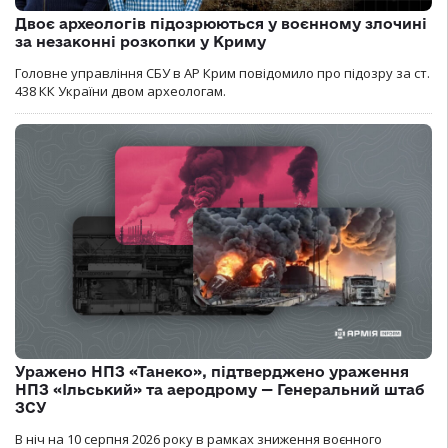
Двоє археологів підозрюються у воєнному злочині
за незаконні розкопки у Криму
Головне управління СБУ в АР Крим повідомило про підозру за ст.
438 КК України двом археологам.
Уражено НПЗ «Танеко», підтверджено ураження
НПЗ «Ільський» та аеродрому — Генеральний штаб
ЗСУ
В ніч на 10 серпня 2026 року в рамках зниження воєнного