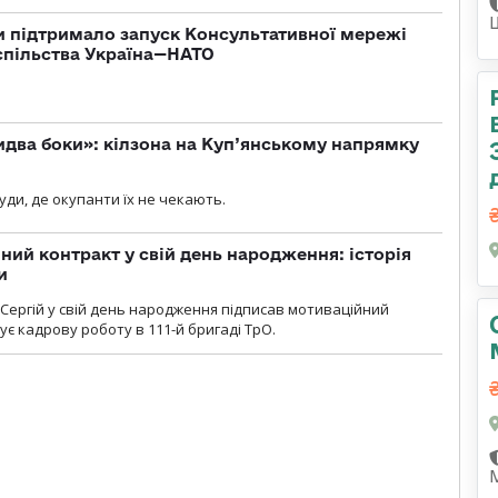
 підтримало запуск Консультативної мережі
спільства Україна—НАТО
бидва боки»: кілзона на Куп’янському напрямку
я
уди, де окупанти їх не чекають.
ний контракт у свій день народження: історія
и
 Сергій у свій день народження підписав мотиваційний
ує кадрову роботу в 111-й бригаді ТрО.