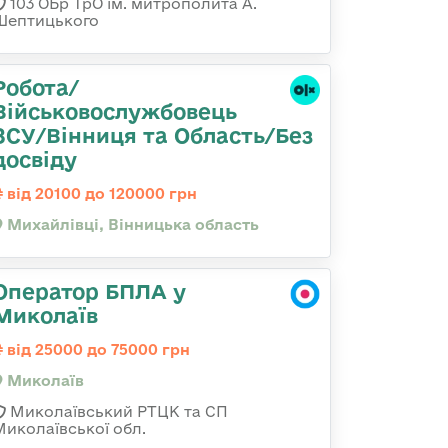
103 ОБр ТрО ім. митрополита А.
Шептицького
Робота/
Військовослужбовець
ЗСУ/Вінниця та Область/Без
досвіду
від 20100 до 120000 грн
Михайлівці, Вінницька область
Оператор БПЛА у
Миколаїв
від 25000 до 75000 грн
Миколаїв
Миколаївський РТЦК та СП
Миколаївської обл.