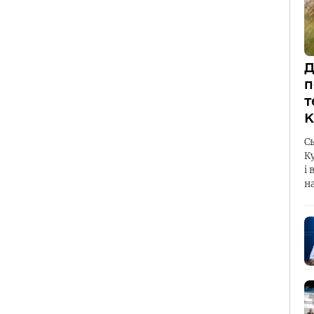
Д
п
т
К
С
К
і 
н