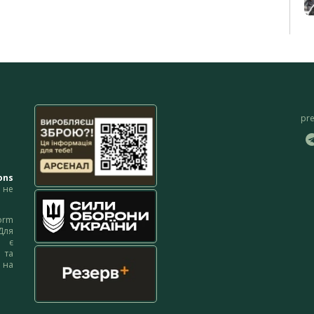
pr
ons
не
orm
Для
м є
 та
 на