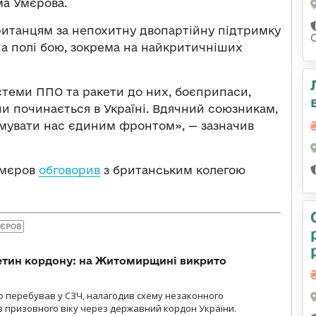
а Умєрова.
ританцям за непохитну двопартійну підтримку
на полі бою, зокрема на найкритичніших
стеми ППО та ракети до них, боєприпаси,
и починається в Україні. Вдячний союзникам,
римувати нас єдиним фронтом», — зазначив
Умєров
обговорив
з британським колегою
ЄРОВ
ретин кордону: на Житомирщині викрито
о перебував у СЗЧ, налагодив схему незаконного
 призовного віку через державний кордон України.