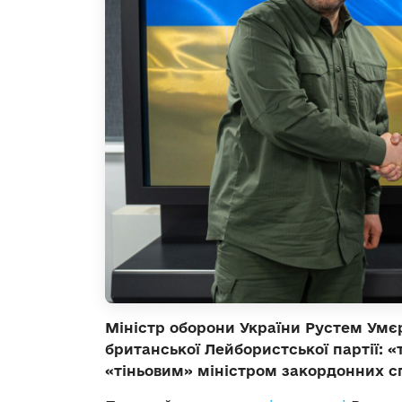
Міністр оборони України Рустем Умєр
британської Лейбористської партії: 
«тіньовим» міністром закордонних с