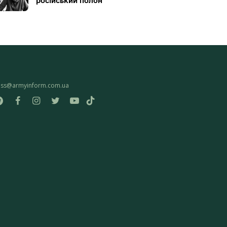
російський полон
ess@armyinform.com.ua