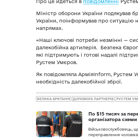
Про це йдеться в
повідомленні
Рустем
Міністр оборони України подякував б
України, поінформував про ситуацію 
напрямах.
«Наші ключові потреби незмінні — си
далекобійна артилерія. Безпека Європ
які підтримують і готові надалі підт
Рустем Умєров.
Як повідомляла АрміяInform, Рустем 
необхідність далекобійної зброї.
ВЕЛИКА БРИТАНІЯ
ДОПОМОГА ПАРТНЕРІВ
РУСТЕМ УМ
По $15 тисяч за пе
організатора схеми
Військовослужбовець, щ
переправлення чоловіків