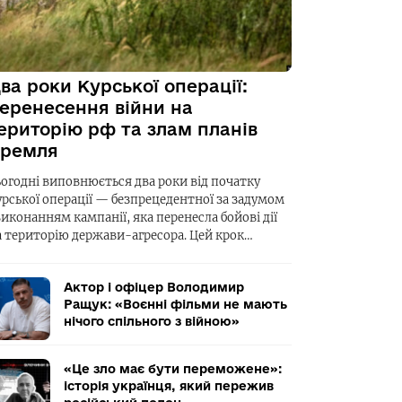
ва роки Курської операції:
еренесення війни на
ериторію рф та злам планів
ремля
ьогодні виповнюється два роки від початку
урської операції — безпрецедентної за задумом
виконанням кампанії, яка перенесла бойові дії
а територію держави-агресора. Цей крок…
Актор і офіцер Володимир
Ращук: «Воєнні фільми не мають
нічого спільного з війною»
«Це зло має бути переможене»:
історія українця, який пережив