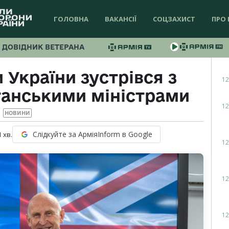
ГОЛОВНА
ВАКАНСІЇ
СОЦЗАХИСТ
ПРО 
ДОВІДНИК ВЕТЕРАНА
 України зустрівся з
12
танськими міністрами
12
НОВИНИ
Слідкуйте за АрміяInform в Google
1
хв.
12
12
12