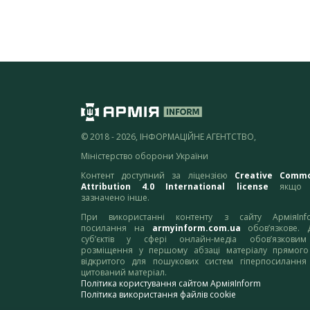
© 2018 - 2026, ІНФОРМАЦІЙНЕ АГЕНТСТВО,
Міністерство оборони України
Контент доступний за ліцензією
Creative Comm
Attribution 4.0 International license
якщо 
зазначено інше.
При використанні контенту з сайту АрміяInf
посилання на
armyinform.com.ua
обов’язкове. 
суб’єктів у сфері онлайн-медіа обов’язкови
розміщення у першому абзаці матеріалу прямого
відкритого для пошукових систем гіперпосилання
цитований матеріал.
Політика користування сайтом АрміяInform
Політика використання файлів cookie