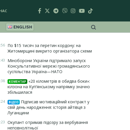
НАС
ENGLISH
:56
По $15 тисяч за перетин кордону: на
Житомирщині викрито організатора схеми
:43
Міноборони України підтримало запуск
Консультативної мережі громадянського
суспільства Україна—НАТО
:38
«20 кілометрів в обидва боки»:
КОМЕНТАР
кілзона на Куп’янському напрямку значно
збільшилася
:24
Підписав мотиваційний контракт у
ВІДЕО
свій день народження: історія айтівця з
Луганщини
:23
Окупант отримав підозру за вербування
неповнолітньої