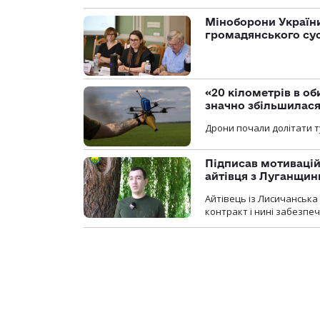
Міноборони України
громадянського су
«20 кілометрів в о
значно збільшилас
Дрони почали долітати т
Підписав мотивацій
айтівця з Луганщин
Айтівець із Лисичанська
контракт і нині забезпеч