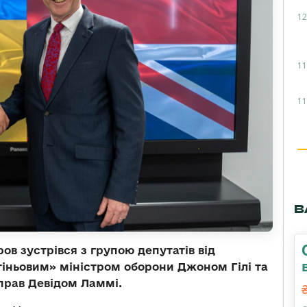
12
11
11
В
ов зустрівся з групою депутатів від
«тіньовим» міністром оборони Джоном Гілі та
прав Девідом Ламмі.