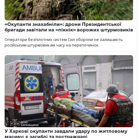
«Окупанти знахабніли»: дрони Президентської
бригади завітали на «пікнік» ворожих штурмовиків
Оператори безпілотних систем Сил оборони не залишають
російським штурмовикам часу на перепочинок.
У Харкові окупанти завдали удару по житловому
масиву: є загиблі та постраждалі