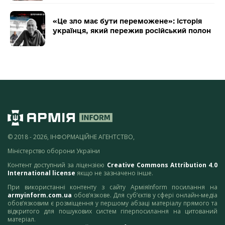
«Це зло має бути переможене»: історія
українця, який пережив російський полон
© 2018 - 2026, ІНФОРМАЦІЙНЕ АГЕНТСТВО,
Міністерство оборони України
Контент доступний за ліцензією
Creative Commons Attribution 4.0
International license
якщо не зазначено інше.
При використанні контенту з сайту АрміяInform посилання на
armyinform.com.ua
обов’язкове. Для суб’єктів у сфері онлайн-медіа
обов’язковим є розміщення у першому абзаці матеріалу прямого та
відкритого для пошукових систем гіперпосилання на цитований
матеріал.