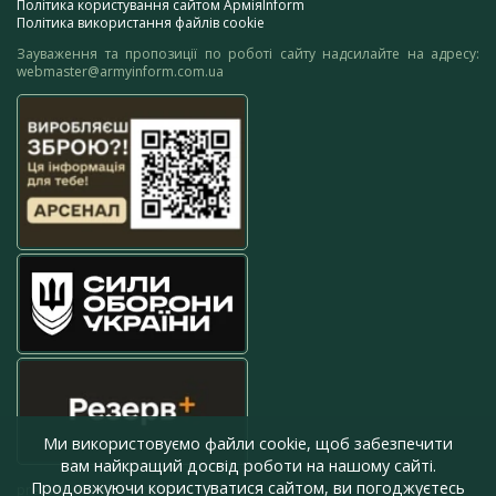
Політика користування сайтом АрміяInform
Політика використання файлів cookie
Зауваження та пропозиції по роботі сайту надсилайте на адресу:
webmaster@armyinform.com.ua
Ми використовуємо файли cookie, щоб забезпечити
вам найкращий досвід роботи на нашому сайті.
Продовжуючи користуватися сайтом, ви погоджуєтесь
press@armyinform.com.ua