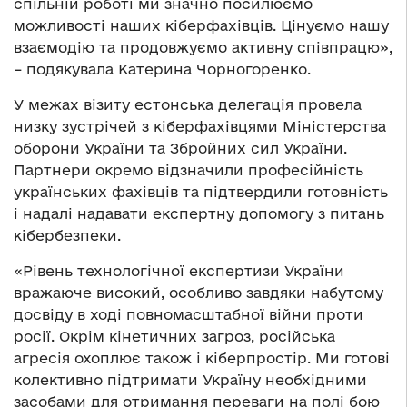
спільній роботі ми значно посилюємо
можливості наших кіберфахівців. Цінуємо нашу
взаємодію та продовжуємо активну співпрацю»,
– подякувала Катерина Чорногоренко.
У межах візиту естонська делегація провела
низку зустрічей з кіберфахівцями Міністерства
оборони України та Збройних сил України.
Партнери окремо відзначили професійність
українських фахівців та підтвердили готовність
і надалі надавати експертну допомогу з питань
кібербезпеки.
«Рівень технологічної експертизи України
вражаюче високий, особливо завдяки набутому
досвіду в ході повномасштабної війни проти
росії. Окрім кінетичних загроз, російська
агресія охоплює також і кіберпростір. Ми готові
колективно підтримати Україну необхідними
засобами для отримання переваги на полі бою