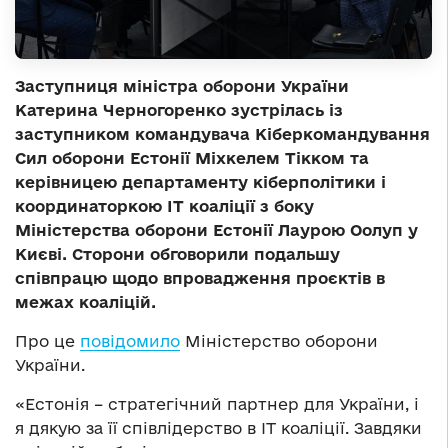
Заступниця міністра оборони України
Катерина Черногоренко зустрілась із
заступником командувача Кіберкомандування
Сил оборони Естонії Міхкелем Тікком та
керівницею департаменту кіберполітики і
координаторкою ІТ коаліції з боку
Міністерства оборони Естонії Лаурою Оолуп у
Києві. Сторони обговорили подальшу
співпрацю щодо впровадження проєктів в
межах коаліцій.
Про це
повідомило
Міністерство оборони
України.
«Естонія – стратегічний партнер для України, і
я дякую за її співлідерство в ІТ коаліції. Завдяки