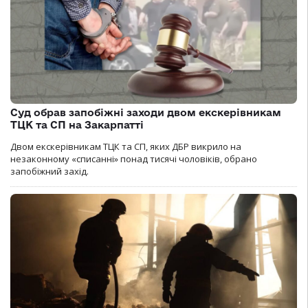
Суд обрав запобіжні заходи двом екскерівникам
ТЦК та СП на Закарпатті
Двом екскерівникам ТЦК та СП, яких ДБР викрило на
незаконному «списанні» понад тисячі чоловіків, обрано
запобіжний захід.