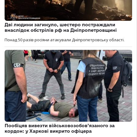
Дві людини загинуло, шестеро постраждали
внаслідок обстрілів рф на Дніпропетровщині
Понад 50 разів росіяни атакували Дніпропетровську області.
Пообіцяв вивезти військовозобов’язаного за
кордон: у Харкові викрито офіцера