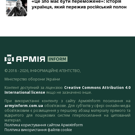
«Це зло має бути переможене»: історія
українця, який пережив російський полон
© 2018 - 2026, ІНФОРМАЦІЙНЕ АГЕНТСТВО,
Міністерство оборони України
Контент доступний за ліцензією
Creative Commons Attribution 4.0
International license
якщо не зазначено інше.
При використанні контенту з сайту АрміяInform посилання на
armyinform.com.ua
обов’язкове. Для суб’єктів у сфері онлайн-медіа
обов’язковим є розміщення у першому абзаці матеріалу прямого та
відкритого для пошукових систем гіперпосилання на цитований
матеріал.
Політика користування сайтом АрміяInform
Політика використання файлів cookie