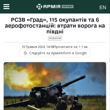
EN
РСЗВ «Град», 115 окупантів та 6
аерофотостанцій: втрати ворога на
півдні
НОВИНИ
10 Травня 2024, 14:38
Прочитаєте за:
< 1
хв.
Слідкуйте за АрміяInform в Google