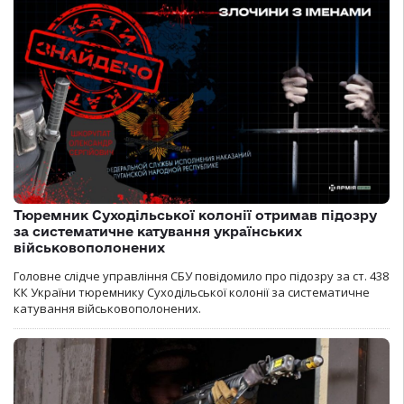
Тюремник Суходільської колонії отримав підозру
за систематичне катування українських
військовополонених
Головне слідче управління СБУ повідомило про підозру за ст. 438
КК України тюремнику Суходільської колонії за систематичне
катування військовополонених.