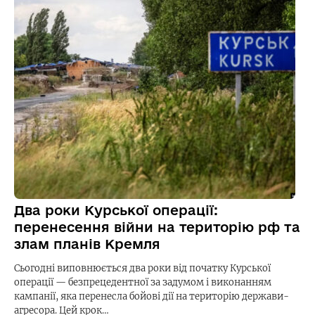
Два роки Курської операції:
перенесення війни на територію рф та
злам планів Кремля
Сьогодні виповнюється два роки від початку Курської
операції — безпрецедентної за задумом і виконанням
кампанії, яка перенесла бойові дії на територію держави-
агресора. Цей крок…