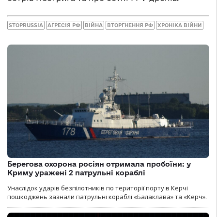
STOPRUSSIA
АГРЕСІЯ РФ
ВІЙНА
ВТОРГНЕННЯ РФ
ХРОНІКА ВІЙНИ
Берегова охорона росіян отримала пробоїни: у
Криму уражені 2 патрульні кораблі
Унаслідок ударів безпілотників по території порту в Керчі
пошкоджень зазнали патрульні кораблі «Балаклава» та «Керч».