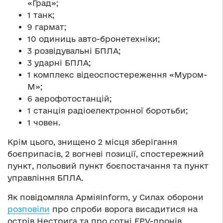
«Град»;
1 танк;
9 гармат;
10 одиниць авто-бронетехніки;
3 розвідувальні БПЛА;
3 ударні БПЛА;
1 комплекс відеоспостереження «Муром-
М»;
6 аерофотостанцій;
1 станція радіоелектронної боротьби;
1 човен.
Крім цього, знищено 2 місця зберігання
боєприпасів, 2 вогневі позиції, спостережний
пункт, польовий пункт боєпостачання та пункт
управління БПЛА.
Як повідомляла АрміяInform, у Силах оборони
розповіли
про спроби ворога висадитися на
острів Нестрига та про сотні FPV-дронів.