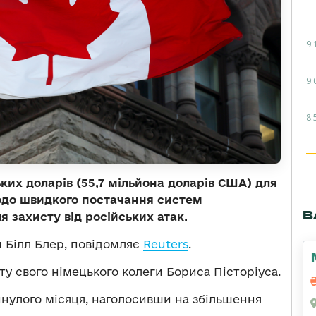
9:
9:
8:
ких доларів (55,7 мільйона доларів США) для
одо швидкого постачання систем
В
я захисту від російських атак.
и Білл Блер, повідомляє
Reuters
.
иту свого німецького колеги Бориса Пісторіуса.
инулого місяця, наголосивши на збільшення