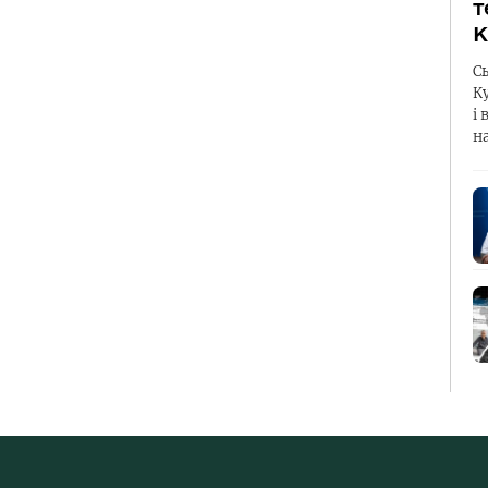
т
К
С
К
і 
н