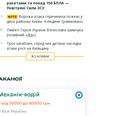
ракетами та понад 150 БПЛА —
Повітряні Сили ЗСУ
16
Ворожа атака спричинила пожежі у
ФОТО
двох районах Києва: 4 людини травмовано
00
Пам’яті Героя України В’ячеслава Шимчука
(позивний «Дід»)
51
Троє загиблих, серед них дитина: наслідки
атаки росії на Київщину
ВСІ НОВИНИ
АКАНСІЇ
Механік-водій
від 30000 до 60000 грн
Вся Україна