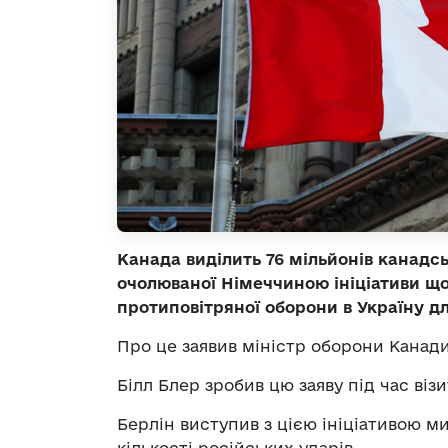
Канада виділить 76 мільйонів канадсь
очолюваної Німеччиною ініціативи щ
протиповітряної оборони в Україну дл
Про це заявив міністр оборони Канад
Білл Блер зробив цю заяву під час віз
Берлін виступив з цією ініціативою м
кількості російських ударів.