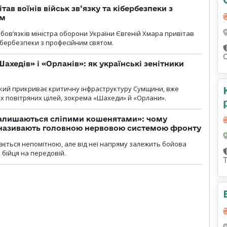
тав воїнів військ зв’язку та кібербезпеки з
ом
ов’язків міністра оборони України Євгеній Хмара привітав
 кібербезпеки з професійним святом.
ахедів» і «Орланів»: як українські зенітники
 який прикриває критичну інфраструктуру Сумщини, вже
 повітряних цілей, зокрема «Шахеди» й «Орлани».
залишаються сліпими кошенятами»: чому
к називають головною нервовою системою фронту
ається непомітною, але від неї напряму залежить бойова
 бійця на передовій.