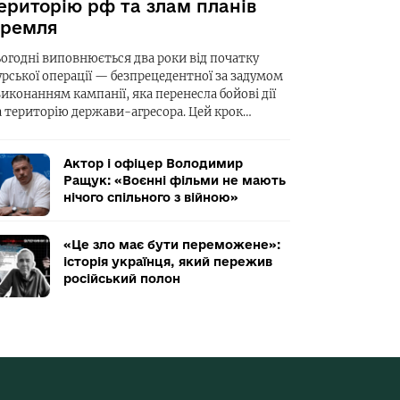
ериторію рф та злам планів
ремля
ьогодні виповнюється два роки від початку
урської операції — безпрецедентної за задумом
виконанням кампанії, яка перенесла бойові дії
а територію держави-агресора. Цей крок…
Актор і офіцер Володимир
Ращук: «Воєнні фільми не мають
нічого спільного з війною»
«Це зло має бути переможене»:
історія українця, який пережив
російський полон