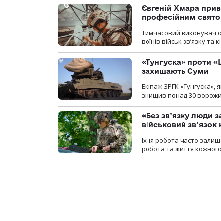
Євгеній Хмара приві
професійним свят
Тимчасовий виконувач об
воїнів військ зв’язку та
«Тунгуска» проти «Ш
захищають Суми
Екіпаж ЗРГК «Тунгуска»,
знищив понад 30 ворожих
«Без зв’язку люди 
військовий зв’язо
Їхня робота часто залиш
робота та життя кожного