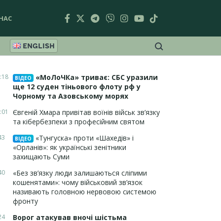
НАС
ENGLISH
:18
«МоЛоЧКа» триває: СБС уразили
ВІДЕО
ще 12 суден тіньового флоту рф у
Чорному та Азовському морях
:01
Євгеній Хмара привітав воїнів військ зв’язку
та кібербезпеки з професійним святом
43
«Тунгуска» проти «Шахедів» і
ВІДЕО
«Орланів»: як українські зенітники
захищають Суми
40
«Без зв’язку люди залишаються сліпими
кошенятами»: чому військовий зв’язок
називають головною нервовою системою
фронту
24
Ворог атакував вночі шістьма