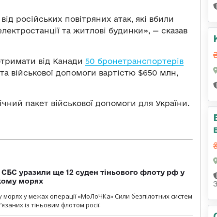
ід російських повітряних атак, які вбили
 електростанції та житлові будинки», — сказав
 отримати від Канади
50 бронетранспортерів
ета військової допомоги вартістю $650 млн,
ічний пакет військової допомоги для України.
СБС уразили ще 12 суден тіньового флоту рф у
кому морях
 морях у межах операції «МоЛоЧКа» Сили безпілотних систем
’язаних із тіньовим флотом росії.