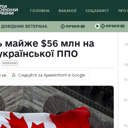
ГОЛОВНА
ВАКАНСІЇ
СОЦЗАХИСТ
ПРО 
ДОВІДНИК ВЕТЕРАНА
ь майже $56 млн на
10
української ППО
НОВИНИ
10
Слідкуйте за АрміяInform в Google
1
хв.
9:
9:
9: