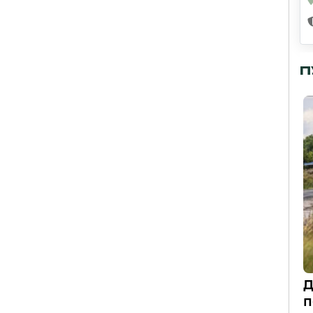
П
Д
п