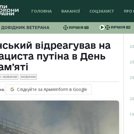
ГОЛОВНА
ВАКАНСІЇ
СОЦЗАХИСТ
ПРО 
ДОВІДНИК ВЕТЕРАНА
ський відреагував на
20
ациста путіна в День
20
амʼяті
20
І НОВИНИ
НОВИНИ
Слідкуйте за АрміяInform в Google
хв.
20
19