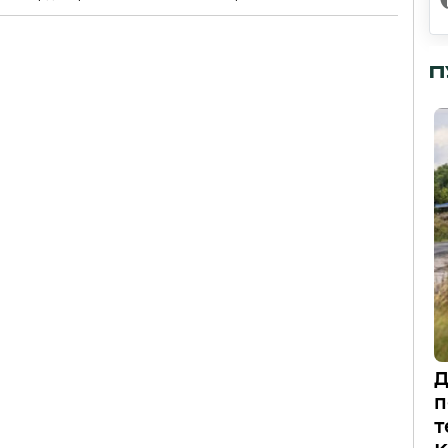
П
Д
п
т