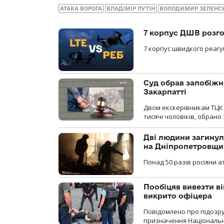
АТАКА ВОРОГА
ВЛАДІМІР ПУТІН
ВОЛОДИМИР ЗЕЛЕНС
7 корпус ДШВ розго
7 корпус швидкого реагу
Суд обрав запобіжн
Закарпатті
Двом екскерівникам ТЦК 
тисячі чоловіків, обрано
Дві людини загинул
на Дніпропетровщи
Понад 50 разів росіяни 
Пообіцяв вивезти ві
викрито офіцера
Повідомлено про підозр
призначення Національної 