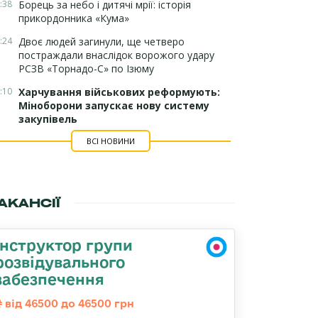
:38
Борець за небо і дитячі мрії: історія
прикордонника «Кума»
:24
Двоє людей загинули, ще четверо
постраждали внаслідок ворожого удару
РСЗВ «Торнадо-С» по Ізюму
:10
Харчування військових реформують:
Міноборони запускає нову систему
закупівель
ВСІ НОВИНИ
АКАНСІЇ
Інструктор групи
розвідувального
забезпечення
від 46500 до 46500 грн