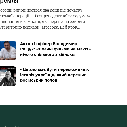
ремля
ьогодні виповнюється два роки від початку
урської операції — безпрецедентної за задумом
виконанням кампанії, яка перенесла бойові дії
а територію держави-агресора. Цей крок…
Актор і офіцер Володимир
Ращук: «Воєнні фільми не мають
нічого спільного з війною»
«Це зло має бути переможене»:
історія українця, який пережив
російський полон