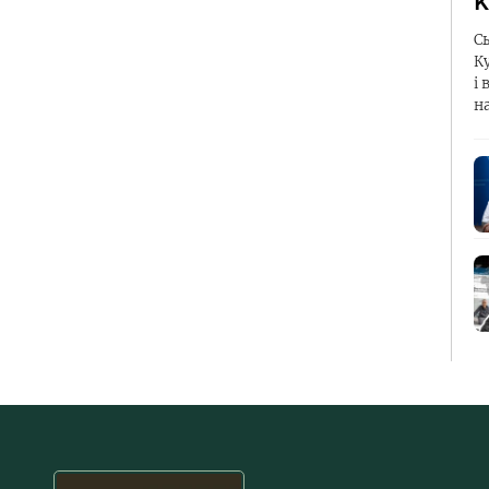
К
С
К
і 
н