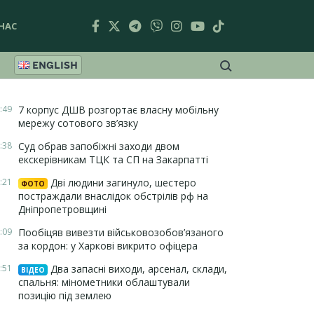
НАС
ENGLISH
:49
7 корпус ДШВ розгортає власну мобільну
мережу сотового зв’язку
:38
Суд обрав запобіжні заходи двом
екскерівникам ТЦК та СП на Закарпатті
:21
Дві людини загинуло, шестеро
ФОТО
постраждали внаслідок обстрілів рф на
Дніпропетровщині
:09
Пообіцяв вивезти військовозобов’язаного
за кордон: у Харкові викрито офіцера
:51
Два запасні виходи, арсенал, склади,
ВІДЕО
спальня: мінометники облаштували
позицію під землею