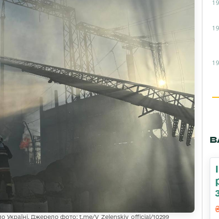
19
19
19
В
Україні. Джерело фото: t.me/V_Zelenskiy_official/10299