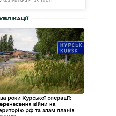
Хортицький РТЦК та СП
УБЛІКАЦІЇ
ва роки Курської операції:
еренесення війни на
ериторію рф та злам планів