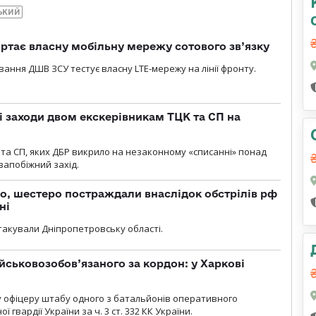
ЬКИЙ
ртає власну мобільну мережу сотового зв’язку
вання ДШВ ЗСУ тестує власну LTE-мережу на лінії фронту.
і заходи двом екскерівникам ТЦК та СП на
та СП, яких ДБР викрило на незаконному «списанні» понад
 запобіжний захід.
о, шестеро постраждали внаслідок обстрілів рф
ні
атакували Дніпропетровську області.
йськовозобов’язаного за кордон: у Харкові
у офіцеру штабу одного з батальйонів оперативного
гвардії України за ч. 3 ст. 332 КК України.