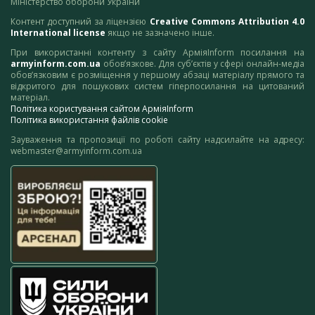
Міністерство оборони України
Контент доступний за ліцензією
Creative Commons Attribution 4.0
International license
якщо не зазначено інше.
При використанні контенту з сайту АрміяInform посилання на
armyinform.com.ua
обов’язкове. Для суб’єктів у сфері онлайн-медіа
обов’язковим є розміщення у першому абзаці матеріалу прямого та
відкритого для пошукових систем гіперпосилання на цитований
матеріал.
Політика користування сайтом АрміяInform
Політика використання файлів cookie
Зауваження та пропозиції по роботі сайту надсилайте на адресу:
webmaster@armyinform.com.ua