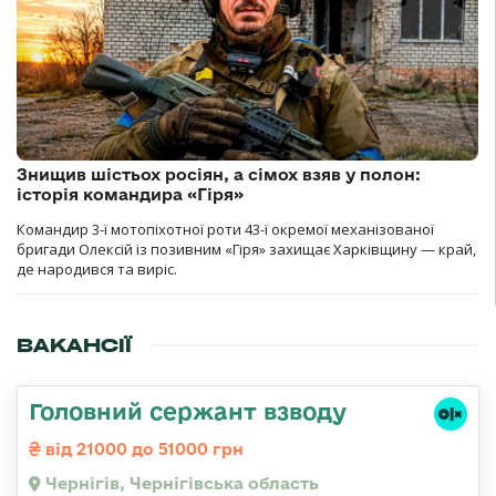
Знищив шістьох росіян, а сімох взяв у полон:
історія командира «Гіря»
Командир 3-ї мотопіхотної роти 43-ї окремої механізованої
бригади Олексій із позивним «Гіря» захищає Харківщину — край,
де народився та виріс.
ВАКАНСІЇ
Головний сержант взводу
від 21000 до 51000 грн
Чернігів, Чернігівська область