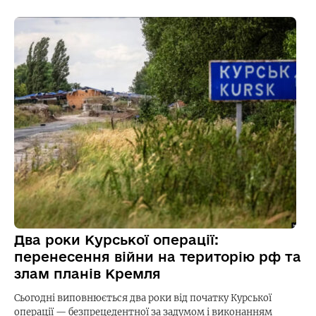
Два роки Курської операції:
перенесення війни на територію рф та
злам планів Кремля
Сьогодні виповнюється два роки від початку Курської
операції — безпрецедентної за задумом і виконанням