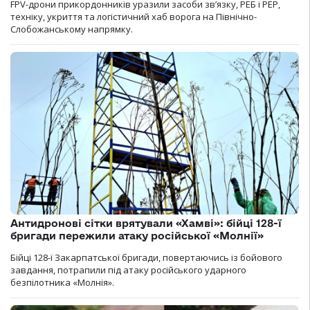
FPV-дрони прикордонників уразили засоби зв’язку, РЕБ і РЕР,
техніку, укриття та логістичний хаб ворога на Північно-
Слобожанському напрямку.
Антидронові сітки врятували «Хамві»: бійці 128-ї
бригади пережили атаку російської «Молнії»
Бійці 128-ї Закарпатської бригади, повертаючись із бойового
завдання, потрапили під атаку російського ударного
безпілотника «Молнія».