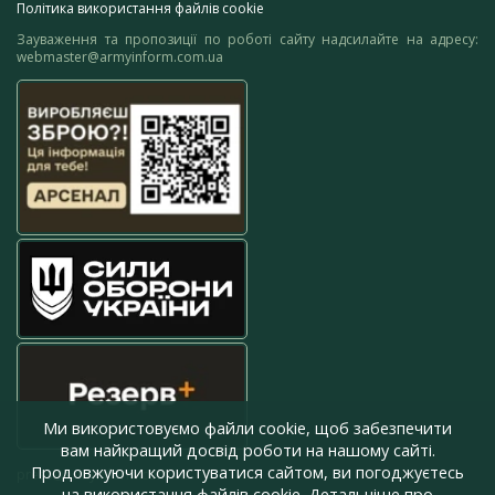
Політика використання файлів cookie
Зауваження та пропозиції по роботі сайту надсилайте на адресу:
webmaster@armyinform.com.ua
Ми використовуємо файли cookie, щоб забезпечити
вам найкращий досвід роботи на нашому сайті.
Продовжуючи користуватися сайтом, ви погоджуєтесь
press@armyinform.com.ua
на використання файлів cookie. Детальніше про