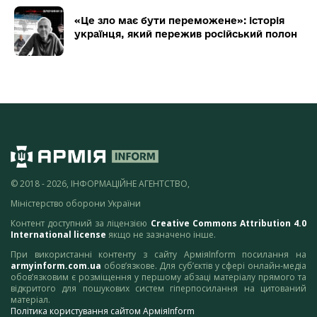
«Це зло має бути переможене»: історія
українця, який пережив російський полон
© 2018 - 2026, ІНФОРМАЦІЙНЕ АГЕНТСТВО,
Міністерство оборони України
Контент доступний за ліцензією
Creative Commons Attribution 4.0
International license
якщо не зазначено інше.
При використанні контенту з сайту АрміяInform посилання на
armyinform.com.ua
обов’язкове. Для суб’єктів у сфері онлайн-медіа
обов’язковим є розміщення у першому абзаці матеріалу прямого та
відкритого для пошукових систем гіперпосилання на цитований
матеріал.
Політика користування сайтом АрміяInform