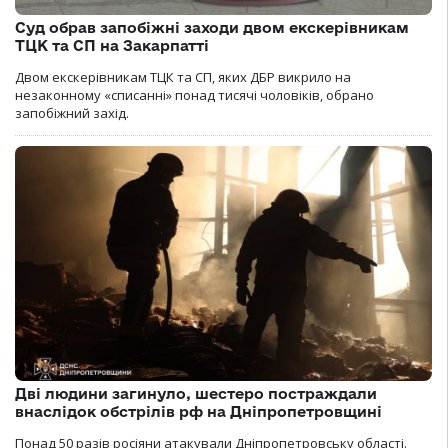
Суд обрав запобіжні заходи двом екскерівникам
ТЦК та СП на Закарпатті
Двом екскерівникам ТЦК та СП, яких ДБР викрило на
незаконному «списанні» понад тисячі чоловіків, обрано
запобіжний захід.
Дві людини загинуло, шестеро постраждали
внаслідок обстрілів рф на Дніпропетровщині
Понад 50 разів росіяни атакували Дніпропетровську області.