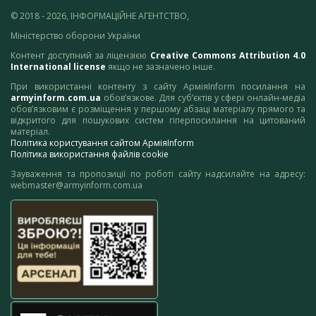
© 2018 - 2026, ІНФОРМАЦІЙНЕ АГЕНТСТВО,
Міністерство оборони України
Контент доступний за ліцензією
Creative Commons Attribution 4.0
International license
якщо не зазначено інше.
При використанні контенту з сайту АрміяInform посилання на
armyinform.com.ua
обов’язкове. Для суб’єктів у сфері онлайн-медіа
обов’язковим є розміщення у першому абзаці матеріалу прямого та
відкритого для пошукових систем гіперпосилання на цитований
матеріал.
Політика користування сайтом АрміяInform
Політика використання файлів cookie
Зауваження та пропозиції по роботі сайту надсилайте на адресу:
webmaster@armyinform.com.ua