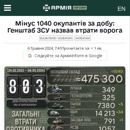
EN
Мінус 1040 окупантів за добу:
Генштаб ЗСУ назвав втрати ворога
ВАЖЛИВІ НОВИНИ
НОВИНИ
6 Травня 2024, 7:41
Прочитаєте за:
< 1
хв.
Слідкуйте за АрміяInform в Google