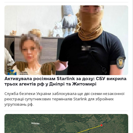
Активувала росіянам Starlink за дозу: СБУ викрила
трьох агентів рф у Дніпрі та Житомирі
Служба безпеки України заблокувала ще дві схеми незаконної
реєстрації супутникових терміналів Starlink для збройних
угруповань рф.