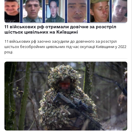
11 військових рф отримали довічне за розстріл
шістьох цивільних на Київщині
11 військових рф заочно засудили до довічного за розстріл
шістьох беззбройних цивільних під час окупації Київщини у 2022
році.