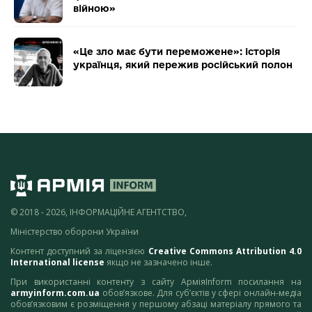
війною»
«Це зло має бути переможене»: історія
українця, який пережив російський полон
© 2018 - 2026, ІНФОРМАЦІЙНЕ АГЕНТСТВО,
Міністерство оборони України
Контент доступний за ліцензією
Creative Commons Attribution 4.0
International license
якщо не зазначено інше.
При використанні контенту з сайту АрміяInform посилання на
armyinform.com.ua
обов’язкове. Для суб’єктів у сфері онлайн-медіа
обов’язковим є розміщення у першому абзаці матеріалу прямого та