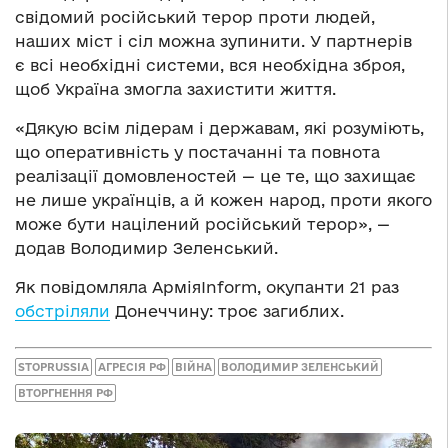
свідомий російський терор проти людей,
наших міст і сіл можна зупинити. У партнерів
є всі необхідні системи, вся необхідна зброя,
щоб Україна змогла захистити життя.
«Дякую всім лідерам і державам, які розуміють,
що оперативність у постачанні та повнота
реалізації домовленостей — це те, що захищає
не лише українців, а й кожен народ, проти якого
може бути націлений російський терор», —
додав Володимир Зеленський.
Як повідомляла АрміяInform, окупанти 21 раз
обстріляли
Донеччину: троє загиблих.
STOPRUSSIA
АГРЕСІЯ РФ
ВІЙНА
ВОЛОДИМИР ЗЕЛЕНСЬКИЙ
ВТОРГНЕННЯ РФ