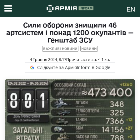
EN
Сили оборони знищили 46
артсистем і понад 1200 окупантів —
Генштаб ЗСУ
ВАЖЛИВІ НОВИНИ
НОВИНИ
4 Травня 2024, 8:17
Прочитаєте за:
< 1
хв.
Слідкуйте за АрміяInform в Google