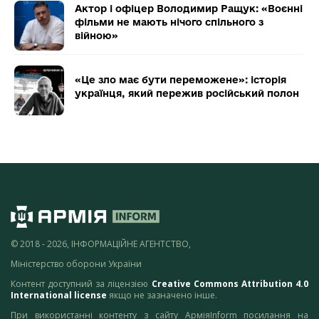
Актор і офіцер Володимир Ращук: «Воєнні
фільми не мають нічого спільного з
війною»
«Це зло має бути переможене»: історія
українця, який пережив російський полон
© 2018 - 2026, ІНФОРМАЦІЙНЕ АГЕНТСТВО,
Міністерство оборони України
Контент доступний за ліцензією
Creative Commons Attribution 4.0
International license
якщо не зазначено інше.
При використанні контенту з сайту АрміяInform посилання на