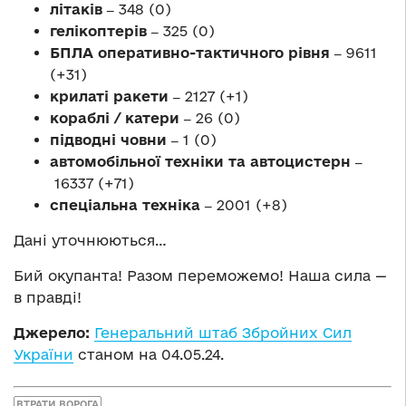
літаків ‒
348 (0)
гелікоптерів ‒
325 (0)
БПЛА оперативно-тактичного рівня ‒
9611
(+31)
крилаті ракети ‒
2127 (+1)
кораблі / катери ‒
26 (0)
підводні човни ‒
1 (0)
автомобільної техніки та автоцистерн ‒
16337 (+71)
спеціальна техніка ‒
2001 (+8)
Дані уточнюються…
Бий окупанта! Разом переможемо! Наша сила —
в правді!
Джерело:
Генеральний штаб Збройних Сил
України
станом на 04.05.24.
ВТРАТИ ВОРОГА