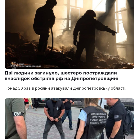
Дві людини загинуло, шестеро постраждали
внаслідок обстрілів рф на Дніпропетровщині
Понад 50 разів росіяни атакували Дніпропетровську області.