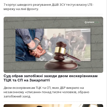
7 корпус швидкого реагування ДШВ ЗСУ тестує власну LTE-
мережу на лінії фронту.
Суд обрав запобіжні заходи двом екскерівникам
ТЦК та СП на Закарпатті
Двом екскерівникам ТЦК та СП, яких ДБР викрило на
незаконному «списанні» понад тисячі чоловіків, обрано
запобіжний захід.