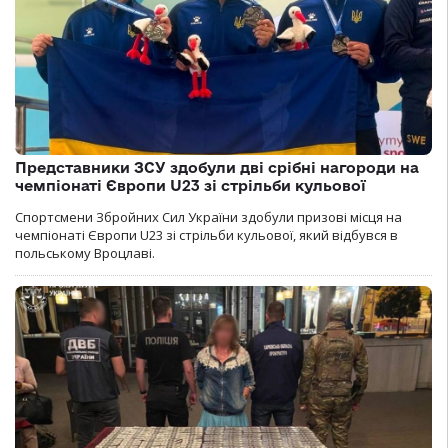
Представники ЗСУ здобули дві срібні нагороди на
чемпіонаті Європи U23 зі стрільби кульової
Спортсмени Збройних Сил України здобули призові місця на
чемпіонаті Європи U23 зі стрільби кульової, який відбувся в
польському Вроцлаві.