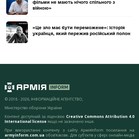
фільми не мають нічого спільного з
війною»
«Це зло має бути переможене»: історія
українця, який пережив російський полон
© 2018 - 2026, ІНФОРМАЦІЙНЕ АГЕНТСТВО,
Міністерство оборони України
Контент доступний за ліцензією
Creative Commons Attribution 4.0
International license
якщо не зазначено інше.
При використанні контенту з сайту АрміяInform посилання на
armyinform.com.ua
обов’язкове. Для суб’єктів у сфері онлайн-медіа