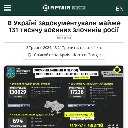
EN
В Україні задокументували майже
131 тисячу воєнних злочинів росії
НОВИНИ
2 Травня 2024, 13:21
Прочитаєте за:
< 1
хв.
Слідкуйте за АрміяInform в Google