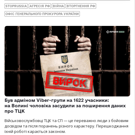
STOPRUSSIA
АГРЕСІЯ РФ
ВІЙНА
ВТОРГНЕННЯ РФ
ОФІС ГЕНЕРАЛЬНОГО ПРОКУРОРА УКРАЇНИ
Був адміном Viber-групи на 1622 учасники:
на Волині чоловіка засудили за поширення даних
про ТЦК
Військовослужбовці ТЦК та СП — це переважно люди з бойовим
досвідом та після поранень різного характеру. Перешкоджання
їхній роботі карається законом.