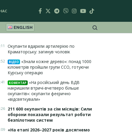
НАС
ENGLISH
:11
Окупанти вдарили артилерією по
Краматорську: загинув чоловік
:52
«Знали кожне дерево»: понад 1000
ВІДЕО
кілометрів пройшли групи ССО, готуючи
Курську операцію
:41
«На російський день ВДВ
КОМЕНТАР
накришили втричі-вчетверо більше
окупантів»: окупанти феєрично
«відсвяткували»
:26
211 600 окупантів за сім місяців: Сили
оборони показали результат роботи
безпілотних систем
:09
«На етапі 2026–2027 років досягнемо