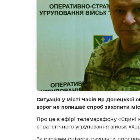
Ситуація у місті Часів Яр Донецької
ворог не полишає спроб захопити міс
Про це в ефірі телемарафону «Єдині
стратегічного угруповання військ «Х
За словами спікера, окупанти продов