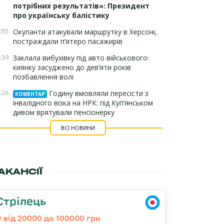
потрібних результатів»: Президент
про українську балістику
:55
Окупанти атакували маршрутку в Херсоні,
постраждали п’ятеро пасажирів
:39
Заклала вибухівку під авто військового:
киянку засуджено до дев’яти років
позбавлення волі
:26
Годину вмовляли пересісти з
КОМЕНТАР
інвалідного візка на НРК: під Куп’янськом
дивом врятували пенсіонерку
ВСІ НОВИНИ
АКАНСІЇ
Стрілець
від 20000 до 100000 грн