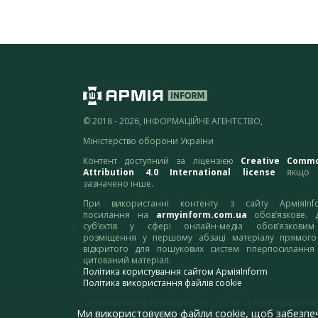
© 2018 - 2026, ІНФОРМАЦІЙНЕ АГЕНТСТВО,
Міністерство оборони України
Контент доступний за ліцензією
Creative Comm
Attribution 4.0 International license
якщо 
зазначено інше.
При використанні контенту з сайту АрміяInf
посилання на
armyinform.com.ua
обов’язкове. 
суб’єктів у сфері онлайн-медіа обов’язкови
розміщення у першому абзаці матеріалу прямого
відкритого для пошукових систем гіперпосилання
цитований матеріал.
Політика користування сайтом АрміяInform
Політика використання файлів cookie
Зауваження та пропозиції по роботі сайту надсилайте
Ми використовуємо файли cookie, щоб забезпе
адресу:
webmaster@armyinform.com.ua