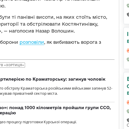
єю.
ти ті панівні висоти, на яких стоїть місто,
ериторії та обстрілювати Костянтинівку,
», — наголосив Назар Волошин.
 оборони
розповіли
, як вибивають ворога з
УВ «ХОРТИЦЯ»
ртилерією по Краматорську: загинув чоловік
го обстрілу Краматорська російськими військами загинув 52-
акував приватний сектор міста.
о»: понад 1000 кілометрів пройшли групи ССО,
перацію
ео процесу підготовки Курської операції.