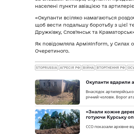
населені пункти авіацією та артилері
«Окупанти всіляко намагаються роздобу
щоб вести подальшу боротьбу з цієї т
Дружківку, Слов’янськ та Краматорськ
Як повідомляла АрміяInform, у Силах
Очеретиного.
STOPRUSSIA
АГРЕСІЯ РФ
ВІЙНА
ВТОРГНЕННЯ РФ
ОС
Окупанти вдарили а
Внаслідок артилерійсько
річний чоловік. Ворог ат
«Знали кожне дерев
готуючи Курську о
ССО показали архівне від