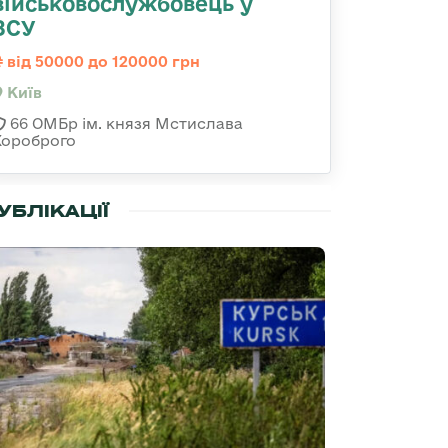
військовослужбовець у
ЗСУ
від 50000 до 120000 грн
Київ
66 ОМБр ім. князя Мстислава
Хороброго
УБЛІКАЦІЇ