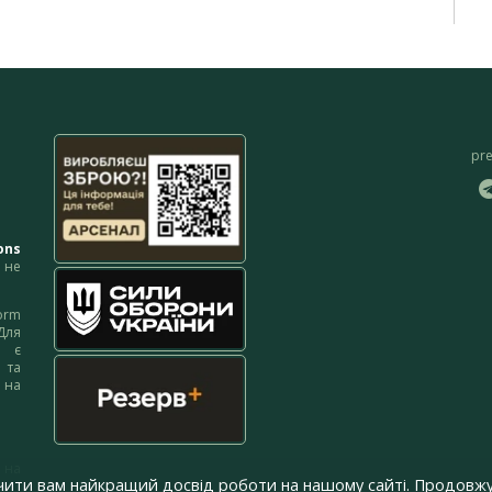
pr
ons
не
orm
Для
м є
 та
 на
 на
чити вам найкращий досвід роботи на нашому сайті. Продовжу