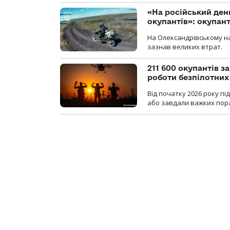
«На російський ден
окупантів»: окупан
На Олександрівському на
зазнав великих втрат.
211 600 окупантів з
роботи безпілотних
Від початку 2026 року п
або завдали важких пора