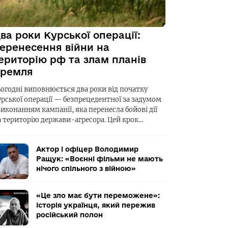
ва роки Курської операції:
еренесення війни на
ериторію рф та злам планів
ремля
ьогодні виповнюється два роки від початку
урської операції — безпрецедентної за задумом
виконанням кампанії, яка перенесла бойові дії
а територію держави-агресора. Цей крок…
Актор і офіцер Володимир
Ращук: «Воєнні фільми не мають
нічого спільного з війною»
«Це зло має бути переможене»:
історія українця, який пережив
російський полон