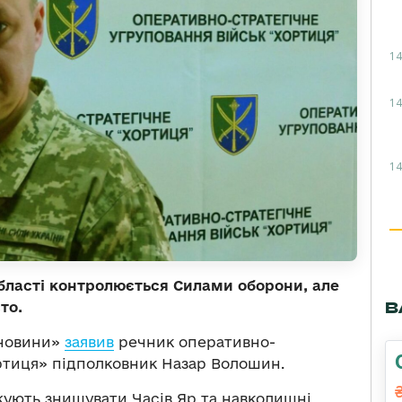
14
14
14
 області контролюється Силами оборони, але
В
то.
 новини»
заявив
речник оперативно-
ортиця» підполковник Назар Волошин.
жують знищувати Часів Яр та навколишні