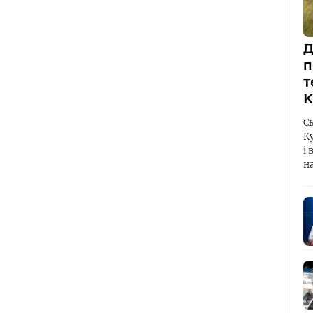
Д
п
т
К
С
К
і 
н