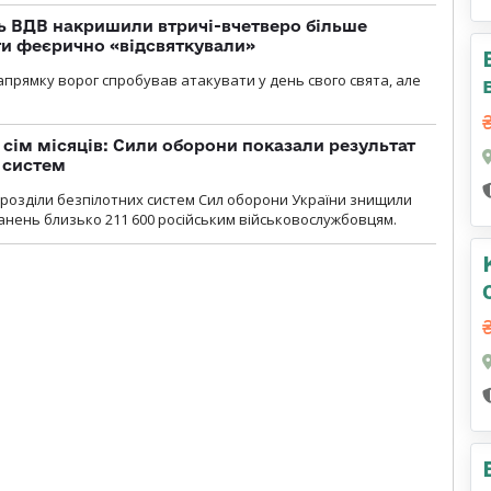
ь ВДВ накришили втричі-вчетверо більше
ти феєрично «відсвяткували»
прямку ворог спробував атакувати у день свого свята, але
а сім місяців: Сили оборони показали результат
 систем
ідрозділи безпілотних систем Сил оборони України знищили
нень близько 211 600 російським військовослужбовцям.