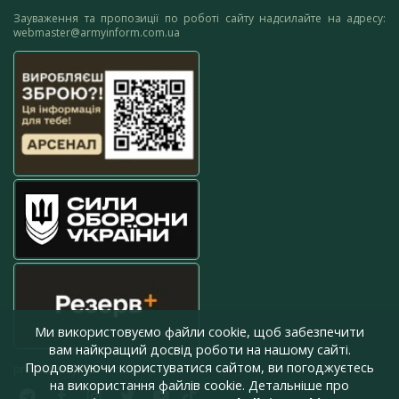
Зауваження та пропозиції по роботі сайту надсилайте на адресу:
webmaster@armyinform.com.ua
Ми використовуємо файли cookie, щоб забезпечити
вам найкращий досвід роботи на нашому сайті.
Продовжуючи користуватися сайтом, ви погоджуєтесь
press@armyinform.com.ua
на використання файлів cookie. Детальніше про