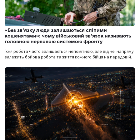
«Без зв’язку люди залишаються сліпими
кошенятами»: чому військовий зв’язок називають
головною нервовою системою фронту
Їхня робота часто залишається непомітною, але від неї напряму
залежить бойова робота та життя кожного бійця на передовій.