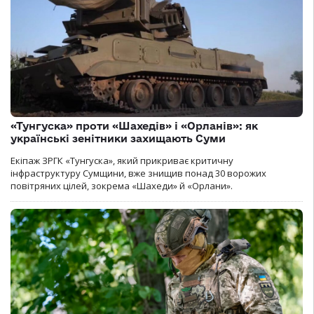
«Тунгуска» проти «Шахедів» і «Орланів»: як
українські зенітники захищають Суми
Екіпаж ЗРГК «Тунгуска», який прикриває критичну
інфраструктуру Сумщини, вже знищив понад 30 ворожих
повітряних цілей, зокрема «Шахеди» й «Орлани».