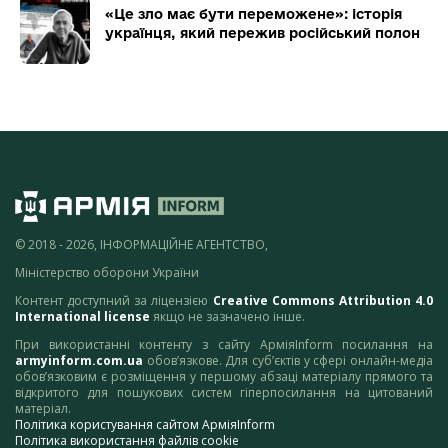
«Це зло має бути переможене»: історія
українця, який пережив російський полон
© 2018 - 2026, ІНФОРМАЦІЙНЕ АГЕНТСТВО,
Міністерство оборони України
Контент доступний за ліцензією
Creative Commons Attribution 4.0
International license
якщо не зазначено інше.
При використанні контенту з сайту АрміяInform посилання на
armyinform.com.ua
обов’язкове. Для суб’єктів у сфері онлайн-медіа
обов’язковим є розміщення у першому абзаці матеріалу прямого та
відкритого для пошукових систем гіперпосилання на цитований
матеріал.
Політика користування сайтом АрміяInform
Політика використання файлів cookie