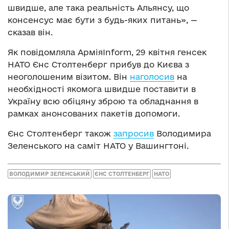
швидше, але така реальність Альянсу, що
консенсус має бути з будь-яких питань», —
сказав він.
Як повідомляла АрміяInform, 29 квітня генсек
НАТО Єнс Столтенберг прибув до Києва з
неоголошеним візитом. Він
наголосив
на
необхідності якомога швидше поставити в
Україну всю обіцяну зброю та обладнання в
рамках анонсованих пакетів допомоги.
Єнс Столтенберг також
запросив
Володимира
Зеленського на саміт НАТО у Вашингтоні.
ВОЛОДИМИР ЗЕЛЕНСЬКИЙ
ЄНС СТОЛТЕНБЕРГ
НАТО