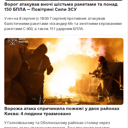
Ворог атакував вночі шістьма ракетами та понад
150 БПЛА — Повітряні Сили ЗСУ
У ніч на 8 серпня (з 18:00 7 серпня) противник атакував
балістичними ракетами «Іскандер-М» та зенітними керованими
ракетами С-400, а також 151 ударним БПЛА.
Ворожа атака спричинила пожежі у двох районах
Києва: 4 людини травмовано
У Голосіївському та Оболонському районах столиці через
ворожу атаку спалахнули пожежі. Дані про постраждалих